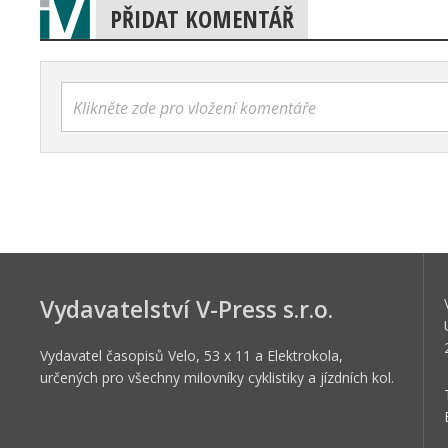
PŘIDAT KOMENTÁŘ
Klikněte zde pro vložení komentáře
Vydavatelství V-Press s.r.o.
Vydavatel časopisů Velo, 53 x 11 a Elektrokola,
určených pro všechny milovníky cyklistiky a jízdních kol.