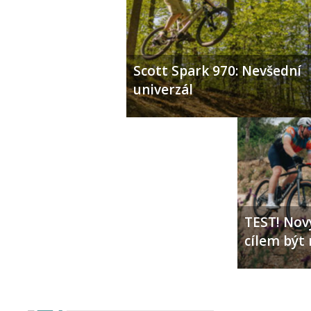
Scott Spark 970: Nevšední
univerzál
TEST! Nový
cílem být 