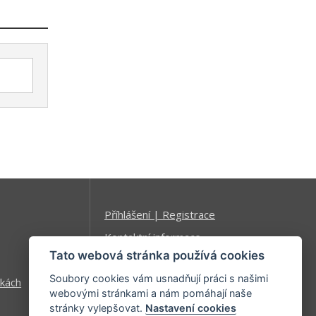
Příhlášení | Registrace
Kontaktní informace
Tato webová stránka používá cookies
Mapa stránek
Soubory cookies vám usnadňují práci s našimi
kách
webovými stránkami a nám pomáhají naše
stránky vylepšovat.
Nastavení cookies