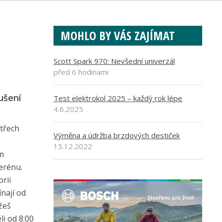
MOHLO BY VÁS ZAJÍMAT
Scott Spark 970: Nevšední univerzál
před 6 hodinami
ušení
Test elektrokol 2025 – každý rok lépe
4.6.2025
 třech
Výměna a údržba brzdových destiček
15.12.2022
ům
erénu.
rii
nají od
žeš
li od 8:00