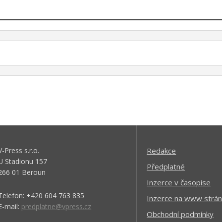
V-Press s.r.o.
Redakce
U Stadionu 157
Předplatné
266 01 Beroun
Inzerce v časopise
Telefon: +420 604 763 835
Inzerce na www strán
E-mail:
predplatne@vpress.cz
Obchodní podmínky