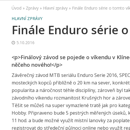
Úvod
»
Zprávy
»
Hlavní zprávy
»
Finále Enduro série o tomto v
HLAVNÍ ZPRÁVY
Finále Enduro série 
5.10.2016
<p>Finálový závod se pojede o víkendu v Klíne
něčeho nového!</p>
Závěrečný závod MTB seriálu Enduro Serie 2016, SPECIA
mosteckých kopců přibližně o 20 km na sever, konkrétn
popularita a náročnost téhle disciplíny, zároveň byl
závodního víkendu rozmanitost Krušných hor a záro
Těšit se můžeš na super vymazlené tratě jak pro katego
Hobby. Připraveno bude 5 pestrých měřených úseků, ka
11 hod. a bude možné využít místní lanovky za poplatek
registrovat do středeční půlnoci online nebo využít reg