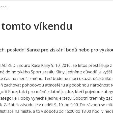
íkendu
o tomto víkendu
ch, poslední šance pro získání bodů nebo pro vyzko
LIZED Enduro Race Klíny 9. 10. 2016, se letos přestěhuje z
ě do horského Sport areálu Klíny. Jedním z důvodů je vyšší
 také čas na menší změnu. Teď budeme moci ukázat účastník
veň zachovat pohodovou atmosféru a podobnou náročnost t
rii Race, tak i pro méně zdatné jezdce, kteří pojedou katego
tegorie Hobby vynechá jednu erzetu. Sobotní tréninky začí
. Začátek závodu je v neděli 9. 10. od 9:00. Do závodu se mů
istrace na místě, a to v sobotu od 15:00 do 18:00 hod, v nedě