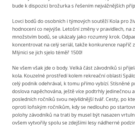
bude k dispozici brožurka s řešením nejvážnějších pří
Lovci bodů do osobních i týmových soutěží Kola pro ži
hodnocení co nejvýše. Letošní změny v pravidlech, na
množstvím bodů, se ukázaly jako rozumný krok. Odpadl
koncentrovat na celý seriál, takže konkurence napříč z
Mlýnici se jich sjelo téměř 1500!
Ne všem však jde o body. Velká část závodníků si přij
kola. Kouzelné prostředí kolem rekreační oblasti Spál
celý podnik odehrával, k tomu přímo vybízí. Stísněné 
doslova napěchována, ještě více podtrhly jedinečnou a
posledních ročníků svou nejvlídnější tvář. Cesty, po kte
oproti loňským ročníkům, kdy se nedlouho po startovn
polohy závodníků na trati by musel být nasazen vrtuln
ovšem vytvořily spolu se zdejšími lesy nádherné podzim