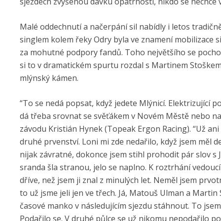
sjezdech zvýšenou dávku opatrnosti, nikdo se nechce v
Malé oddechnutí a načerpání sil nabídly i letos tradi
singlem kolem řeky Odry byla ve znamení mobilizace sil
za mohutné podpory fandů. Toho největšího se pochopit
si to v dramatickém spurtu rozdal s Martinem Stoškem 
mlýnský kámen.
“To se nedá popsat, když jedete Mlýnicí. Elektrizující p
dá třeba srovnat se svěťákem v Novém Městě nebo na 
závodu Kristián Hynek (Topeak Ergon Racing). “Už ani p
druhé prvenství. Loni mi zde nedařilo, když jsem měl 
nijak závratné, dokonce jsem stihl prohodit pár slov s
sranda šla stranou, jelo se naplno. K roztrhání vedouc
dříve, než jsem ji znal z minulých let. Neměl jsem prvotn
to už jsme jeli jen ve třech. Já, Matouš Ulman a Martin 
časové manko v následujícím sjezdu stáhnout. To jsem n
Podařilo se. V druhé půlce se už nikomu nepodařilo pood