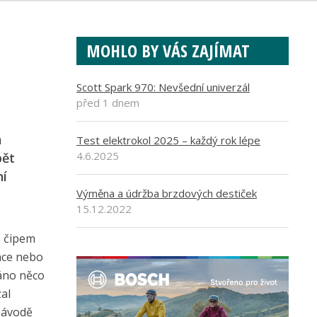
MOHLO BY VÁS ZAJÍMAT
Scott Spark 970: Nevšední univerzál
před 1 dnem
a
Test elektrokol 2025 – každý rok lépe
4.6.2025
pět
ní
Výměna a údržba brzdových destiček
15.12.2022
s čipem
áce nebo
váno něco
al
 závodě