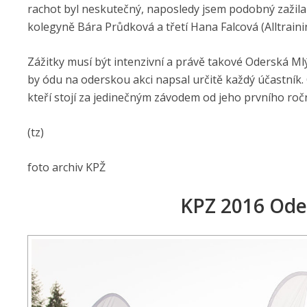
rachot byl neskutečný, naposledy jsem podobný zažila
kolegyně Bára Průdková a třetí Hana Falcová (Alltrainin
Zážitky musí být intenzivní a právě takové Oderská Mlýn
by ódu na oderskou akci napsal určitě každý účastník.
kteří stojí za jedinečným závodem od jeho prvního ročn
(tz)
foto archiv KPŽ
KPZ 2016 Ode