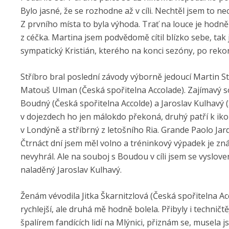
Bylo jasné, že se rozhodne až v cíli. Nechtěl jsem to n
Z prvního místa to byla výhoda. Trať na louce je hodně 
z céčka. Martina jsem podvědomě cítil blízko sebe, tak
sympatický Kristián, kterého na konci sezóny, po rekon
Stříbro bral poslední závody výborně jedoucí Martin S
Matouš Ulman (Česká spořitelna Accolade). Zajímavý soub
Boudný (Česká spořitelna Accolde) a Jaroslav Kulhavý (
v dojezdech ho jen málokdo překoná, druhý patří k ik
v Londýně a stříbrný z letošního Ria. Grande Paolo Ja
Čtrnáct dní jsem měl volno a tréninkový výpadek je znát
nevyhrál. Ale na souboj s Boudou v cíli jsem se vyslov
naladěný Jaroslav Kulhavý.
Ženám vévodila Jitka Škarnitzlová (Česká spořitelna Acc
rychlejší, ale druhá mě hodně bolela. Přibyly i techničt
špalírem fandících lidí na Mlýnici, přiznám se, musela