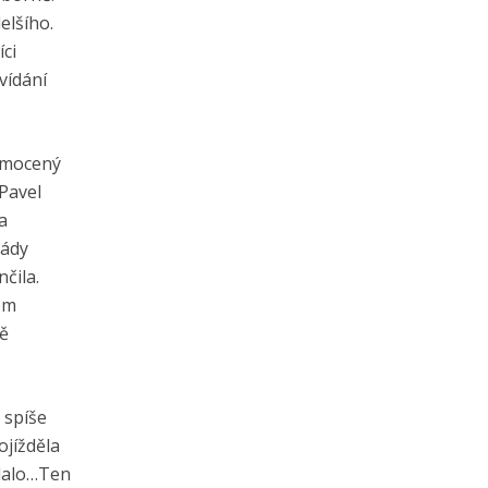
elšího.
íci
vídání
samocený
 Pavel
a
iády
čila.
sem
vě
 spíše
ojížděla
edalo…Ten