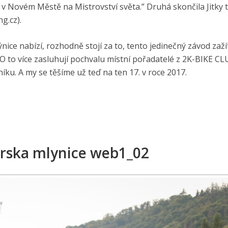
 v Novém Městě na Mistrovství světa.” Druhá skončila Jitky
g.cz).
ice nabízí, rozhodně stojí za to, tento jedinečný závod zaží
 O to více zasluhují pochvalu místní pořadatelé z 2K-BIKE CL
íku. A my se těšíme už teď na ten 17. v roce 2017.
rska mlynice web1_02