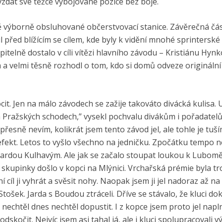
zdát své těžce vybojované pozice bez boje.
čně výborně obsluhované občerstvovací stanice. Závěrečná čás
 před blížícím se cílem, kde byly k vidění mnohé sprintersk
elně dostalo v cíli vítězi hlavního závodu – Kristiánu Hynko
a velmi těsně rozhodl o tom, kdo si domů odveze originální 
ocit. Jen na málo závodech se zažije takováto divácká kulisa. 
Pražských schodech,” vysekl pochvalu divákům i pořadatelů
řesně nevím, kolikrát jsem tento závod jel, ale tohle je tuš
defekt. Letos to vyšlo všechno na jedničku. Zpočátku tempo 
 Jardou Kulhavým. Ale jak se začalo stoupat loukou k Lubomě
í skupinky došlo v kopci na Mlýnici. Vrchařská prémie byla t
í cíl ji vyhrát a svěsit nohy. Naopak jsem ji jel nadoraz až na
Stošek. Jarda s Boudou ztráceli. Dříve se stávalo, že kluci dok
echtěl dnes nechtěl dopustit. I z kopce jsem proto jel napl
skočit. Nejvíc jsem asi tahal já, ale i kluci spolupracovali v