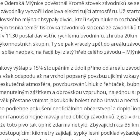
i je Oderská Mlýnice pověstná! Kromě stovek závodníků se se
 závodníky vytvořili doslova elektrizující atmosféru. Už start
lovského mlýna obsypaly diváci, kteří svým hlukem rozháněl
vým tísnila téměř tisícovka závodníků složená ze závodníků tr
řel v 11:30 poslal dav vstříc rychlému úvodnímu, zhruba 20km
konnostních skupin. Ty se pak vracely zpět do areálu závo
 spíše naopak, na řadě byl zlatý hřeb celého závodu – Mlýni
faltový výšlap s 15% stoupáním z údolí přímo od areálu závo
je však odspodu až na vrchol popsaný povzbuzujícími vzkazy
neskutečná atmosféra, povzbuzování, hluk z řehtaček, bubn
omenutelným zážitkem a obrovskou vzpruhou, najednou si p
lověk přestane vnímat jakoukoliv bolest nebo únavu a nechá 
o podlehne pokušení neoficiálního občerstvení a doplní ion
í fanoušci hojně mávají před obličeji závodníků, zjistí v dr
 že toto pivo tak úplně zdarma nebylo. Zbývajících cca 35 km
postupujícími kilometry zajídají, sypký lesní podklad vyžaduje