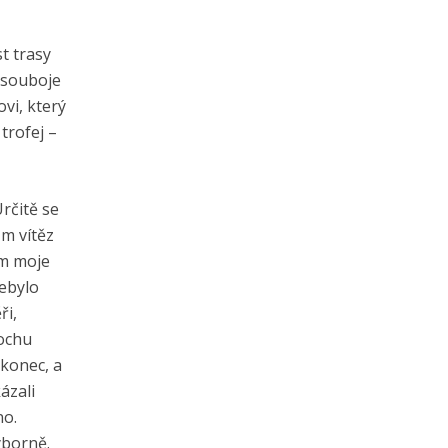
t trasy
é souboje
vi, který
trofej –
Určitě se
m vítěz
ím moje
nebylo
ři,
rochu
 konec, a
ázali
no.
ýborně.