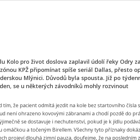
lu Kolo pro život doslova zaplavil údolí řeky Odry z
nou KPŽ připomínat spíše seriál Dallas, přesto o
derskou Mlýnici. Důvodů byla spousta. Již po týden
týden, se u některých závodníků mohly rozvinout
d tím, že pacient odmítá jezdit na kole bez startovního čísla 
pokud není ohrazeno kovovými zábranami a chodí pozdě do pr
ýjimečně se dostavuje i nechutenství, pokud je k jídlu podá
ou omáčkou a točeným Birellem. Všechny tyto příznaky dokáz
idech projeví dlouhá zimní pauza, doufejme, že na posledním