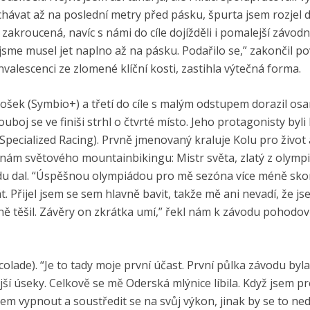
echávat až na poslední metry před pásku, špurta jsem rozjel d
zakroucená, navíc s námi do cíle dojížděli i pomalejší závodn
 jsme musel jet naplno až na pásku. Podařilo se,” zakončil po
valescenci ze zlomené klíční kosti, zastihla výtečná forma.
tošek (Symbio+) a třetí do cíle s malým odstupem dorazil o
oj se ve finiši strhl o čtvrté místo. Jeho protagonisty byli
Specialized Racing). Prvně jmenovaný kraluje Kolu pro život 
onám světového mountainbikingu: Mistr světa, zlatý z olymp
rdu dal. “Úspěšnou olympiádou pro mě sezóna více méně skon
. Přijel jsem se sem hlavně bavit, takže mě ani nevadí, že j
eně těšil. Závěry on zkrátka umí,” řekl nám k závodu pohodo
olade). “Je to tady moje první účast. První půlka závodu byla
ější úseky. Celkově se mě Oderská mlýnice líbila. Když jsem pr
 jsem vypnout a soustředit se na svůj výkon, jinak by se to n