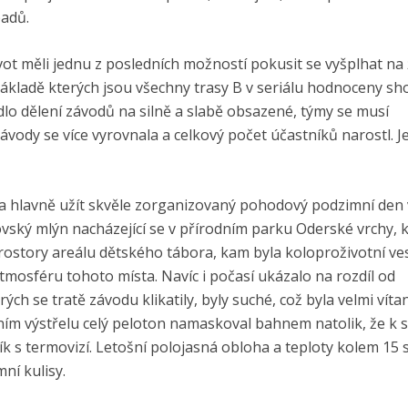
padů.
vot měli jednu z posledních možností pokusit se vyšplhat na
 základě kterých jsou všechny trasy B v seriálu hodnoceny s
o dělení závodů na silně a slabě obsazené, týmy se musí
ávody se více vyrovnala a celkový počet účastníků narostl. J
ela hlavně užít skvěle zorganizovaný pohodový podzimní den 
ovský mlýn nacházející se v přírodním parku Oderské vrchy, 
prostory areálu dětského tábora, kam byla koloproživotní ve
tmosféru tohoto místa. Navíc i počasí ukázalo na rozdíl od
rých se tratě závodu klikatily, byly suché, což byla velmi ví
ím výstřelu celý peloton namaskoval bahnem natolik, že k 
ík s termovizí. Letošní polojasná obloha a teploty kolem 15
ní kulisy.