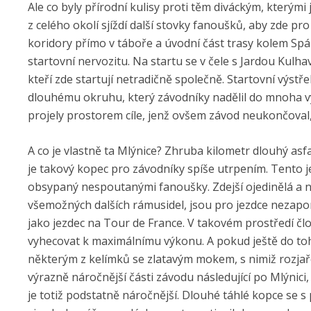
Ale co byly přírodní kulisy proti těm diváckým, kterým
z celého okolí sjíždí další stovky fanoušků, aby zde pro
koridory přímo v táboře a úvodní část trasy kolem Spá
startovní nervozitu. Na startu se v čele s Jardou Kulha
kteří zde startují netradičně společně. Startovní výst
dlouhému okruhu, který závodníky nadělil do mnoha vý
projely prostorem cíle, jenž ovšem závod neukončoval,
A co je vlastně ta Mlýnice? Zhruba kilometr dlouhý as
je takový kopec pro závodníky spíše utrpením. Tento 
obsypaný nespoutanými fanoušky. Zdejší ojedinělá a 
všemožných dalších rámusidel, jsou pro jezdce nezap
jako jezdec na Tour de France. V takovém prostředí č
vyhecovat k maximálnímu výkonu. A pokud ještě do toh
některým z kelímků se zlatavým mokem, s nimiž rozjařen
výrazně náročnější části závodu následující po Mlýnici,
je totiž podstatně náročnější. Dlouhé táhlé kopce se s 