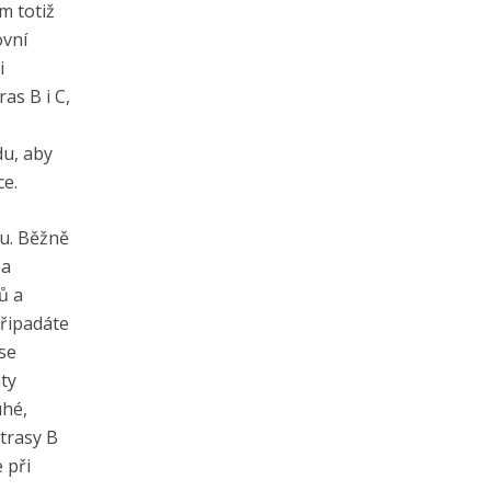
m totiž
ovní
i
as B i C,
du, aby
ce.
du. Běžně
 a
ů a
řipadáte
se
ty
uhé,
 trasy B
 při