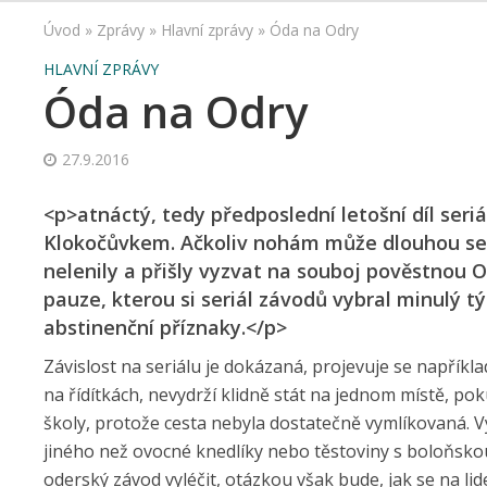
Úvod
»
Zprávy
»
Hlavní zprávy
»
Óda na Odry
HLAVNÍ ZPRÁVY
Óda na Odry
27.9.2016
<p>atnáctý, tedy předposlední letošní díl seriá
Klokočůvkem. Ačkoliv nohám může dlouhou sezó
nelenily a přišly vyzvat na souboj pověstnou O
pauze, kterou si seriál závodů vybral minulý 
abstinenční příznaky.</p>
Závislost na seriálu je dokázaná, projevuje se napříkla
na řídítkách, nevydrží klidně stát na jednom místě, 
školy, protože cesta nebyla dostatečně vymlíkovaná. V
jiného než ovocné knedlíky nebo těstoviny s boloňsk
oderský závod vyléčit, otázkou však bude, jak se na l