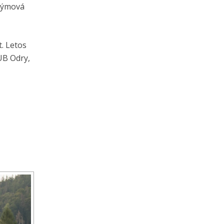
 týmová
t. Letos
UB Odry,