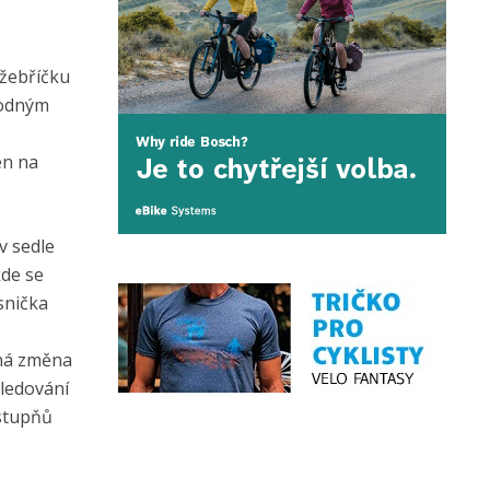
 žebříčku
hodným
en na
v sedle
kde se
snička
taná změna
sledování
 stupňů