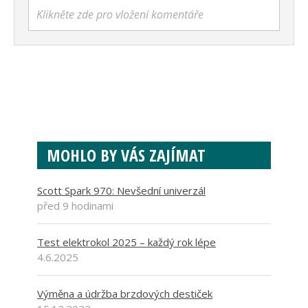
Klikněte zde pro vložení komentáře
MOHLO BY VÁS ZAJÍMAT
Scott Spark 970: Nevšední univerzál
před 9 hodinami
Test elektrokol 2025 – každý rok lépe
4.6.2025
Výměna a údržba brzdových destiček