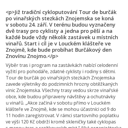
<p>Již tradiční cykloputování Tour de burčák
po vinařských stezkách Znojemska se koná
v sobotu 24. září. V terénu budou vyznačeny
dvě trasy pro cyklisty a jedna pro pěší a na
každé bude vždy několik zastávek u místních
vinařů. Start i cíl je v Louckém klášteře ve
Znojmě, kde bude probíhat Burčákový den
Znovínu Znojmo.</p>
Výběr tras i program na zastávkách nabízí celodenní
vyžití pro pohodáře, zdatné cyklisty i rodiny s dětmi.
Tour de burčák po vinařských stezkách Znojemska
zavede výletníky do podzimních hrozny obtěžkaných
vinic Znojemska. Všechny trasy vedou skrze vinařské
obce, kde budou připraveny návštěvy a ochutnávky
u vinařů. „Akce začíná v sobotu přímo v Louckém
klášteře ve Znojmě, kde se mohou účastníci od 9 do
11 hodin zaregistrovat. V rámci startovního poplatku
ve výši 120 Kč obdrží kromě skleničky také cyklopas