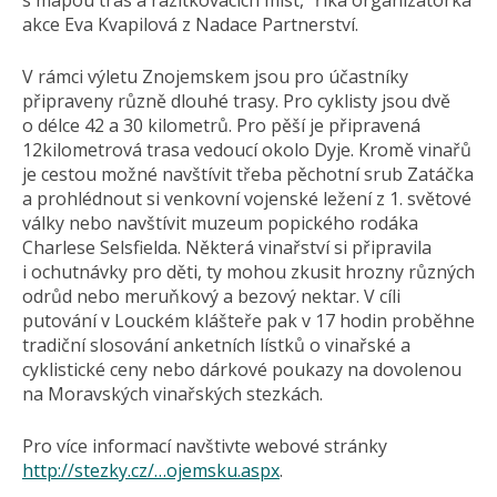
s mapou tras a razítkovacích míst,“ říká organizátorka
akce Eva Kvapilová z Nadace Partnerství.
V rámci výletu Znojemskem jsou pro účastníky
připraveny různě dlouhé trasy. Pro cyklisty jsou dvě
o délce 42 a 30 kilometrů. Pro pěší je připravená
12kilometrová trasa vedoucí okolo Dyje. Kromě vinařů
je cestou možné navštívit třeba pěchotní srub Zatáčka
a prohlédnout si venkovní vojenské ležení z 1. světové
války nebo navštívit muzeum popického rodáka
Charlese Selsfielda. Některá vinařství si připravila
i ochutnávky pro děti, ty mohou zkusit hrozny různých
odrůd nebo meruňkový a bezový nektar. V cíli
putování v Louckém klášteře pak v 17 hodin proběhne
tradiční slosování anketních lístků o vinařské a
cyklistické ceny nebo dárkové poukazy na dovolenou
na Moravských vinařských stezkách.
Pro více informací navštivte webové stránky
http://stezky.cz/…ojemsku.aspx
.