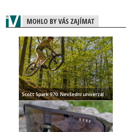
MOHLO BY VÁS ZAJÍMAT
Scott Spark 970: Nevšední univerzál