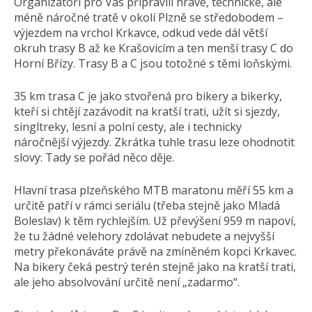
Organizátoři pro Vás připravili hravé, technické, ale
méně náročné tratě v okolí Plzně se středobodem –
výjezdem na vrchol Krkavce, odkud vede dál větší
okruh trasy B až ke Krašovicím a ten menší trasy C do
Horní Břízy. Trasy B a C jsou totožné s těmi loňskými.
35 km trasa C je jako stvořená pro bikery a bikerky,
kteří si chtějí zazávodit na kratší trati, užít si sjezdy,
singltreky, lesní a polní cesty, ale i technicky
náročnější výjezdy. Zkrátka tuhle trasu leze ohodnotit
slovy: Tady se pořád něco děje.
Hlavní trasa plzeňského MTB maratonu měří 55 km a
určitě patří v rámci seriálu (třeba stejně jako Mladá
Boleslav) k těm rychlejším. Už převýšení 959 m napoví,
že tu žádné velehory zdolávat nebudete a nejvyšší
metry překonáváte právě na zmíněném kopci Krkavec.
Na bikery čeká pestrý terén stejně jako na kratší trati,
ale jeho absolvování určitě není „zadarmo“.