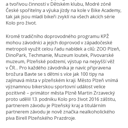
a tvořivou činností v Dětském klubu, Modré zóně
České spořitelny a výuka jízdy na kole v Bike Academy,
tak jak jsou mladí bikeři zvyklí na všech akcích série
Kolo pro život.
Kromě tradičního doprovodného programu KPŽ
mohou závodníci a jejich doprovod v západočeské
metropoli využít celou řadu nabídek a cílů: ZOO Plzeň,
DinoPark, Techmanie, Muzeum loutek, Pivovarské
muzeum, Plzeňské podzemí, výstup na nejvyšší věž
v ČR… Pro každého závodníka je navíc připravena
brožura Bavte se s dětmi s více jak 100 tipy na
zajímavá místa v plzeňském kraji. Město Plzeň vnímá
významnou bikerskou sportovní událost velice
pozitivně – primátor města Plzně Martin Zrzavecký
proto udělil 13. podniku Kolo pro život 2016 záštitu,
partnerem závodu je Plzeňský kraj a titulárním
partnerem závodu je nově značka nealkoholického
piva Birell Plzeňského Prazdroje.