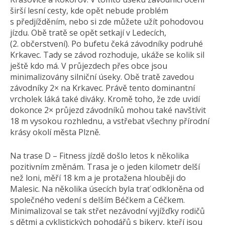
širší lesní cesty, kde opět nebude problém
s předjížděním, nebo si zde můžete užít pohodovou
jízdu. Obě tratě se opět setkají v Ledecích,
(2. občerstvení). Po bufetu čeká závodníky podruhé
Krkavec. Tady se závod rozhoduje, ukáže se kolik sil
ještě kdo má. V průjezdech přes obce jsou
minimalizovány silniční úseky. Obě tratě zavedou
závodníky 2× na Krkavec. Právě tento dominantní
vrcholek láká také diváky. Kromě toho, že zde uvidí
dokonce 2× průjezd závodníků mohou také navštívit
18 m vysokou rozhlednu, a vstřebat všechny přírodní
krásy okolí města Plzně.
Na trase D – Fitness jízdě došlo letos k několika
pozitivním změnám. Trasa je o jeden kilometr delší
než loni, měří 18 km a je protažena hlouběji do
Malesic. Na několika úsecích byla trať odkloněna od
společného vedení s delším Béčkem a Céčkem.
Minimalizoval se tak střet nezávodní vyjížďky rodičů
s dětmi a cyklistických pohodářů s bikery, kteří jsou