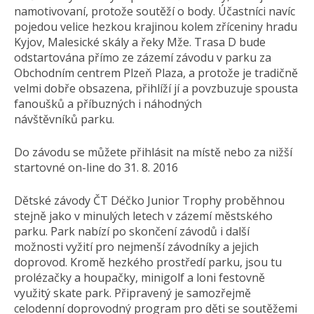
namotivovaní, protože soutěží o body. Účastníci navíc
pojedou velice hezkou krajinou kolem zříceniny hradu
Kyjov, Malesické skály a řeky Mže. Trasa D bude
odstartována přímo ze zázemí závodu v parku za
Obchodním centrem Plzeň Plaza, a protože je tradičně
velmi dobře obsazena, přihlíží jí a povzbuzuje spousta
fanoušků a příbuzných i náhodných
návštěvníků parku.
Do závodu se můžete přihlásit na místě nebo za nižší
startovné on-line do 31. 8. 2016
Dětské závody ČT Déčko Junior Trophy proběhnou
stejně jako v minulých letech v zázemí městského
parku. Park nabízí po skončení závodů i další
možnosti vyžití pro nejmenší závodníky a jejich
doprovod. Kromě hezkého prostředí parku, jsou tu
prolézačky a houpačky, minigolf a loni festovně
využitý skate park. Připravený je samozřejmě
celodenní doprovodný program pro děti se soutěžemi