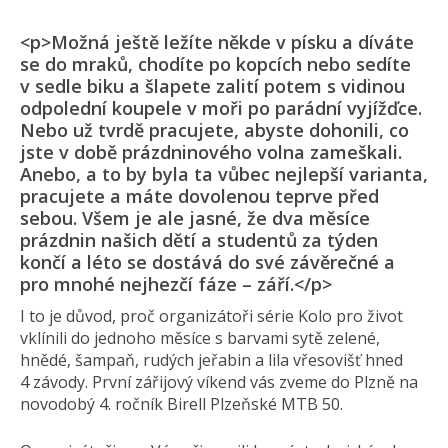
<p>Možná ještě ležíte někde v písku a díváte
se do mraků, chodíte po kopcích nebo sedíte
v sedle biku a šlapete zalití potem s vidinou
odpolední koupele v moři po parádní vyjížďce.
Nebo už tvrdě pracujete, abyste dohonili, co
jste v době prázdninového volna zameškali.
Anebo, a to by byla ta vůbec nejlepší varianta,
pracujete a máte dovolenou teprve před
sebou. Všem je ale jasné, že dva měsíce
prázdnin našich dětí a studentů za týden
končí a léto se dostává do své závěrečné a
pro mnohé nejhezčí fáze – září.</p>
I to je důvod, proč organizátoři série Kolo pro život
vklínili do jednoho měsíce s barvami sytě zelené,
hnědé, šampaň, rudých jeřabin a lila vřesovišť hned
4 závody. První zářijový víkend vás zveme do Plzně na
novodobý 4. ročník Birell Plzeňské MTB 50.