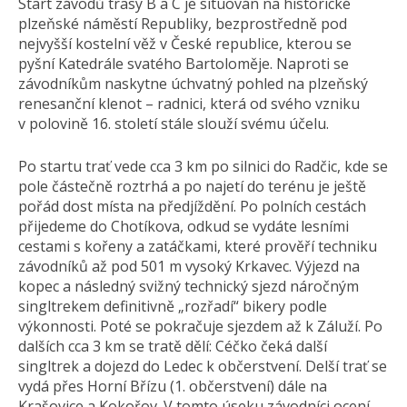
Start závodů trasy B a C je situován na historické
plzeňské náměstí Republiky, bezprostředně pod
nejvyšší kostelní věž v České republice, kterou se
pyšní Katedrále svatého Bartoloměje. Naproti se
závodníkům naskytne úchvatný pohled na plzeňský
renesanční klenot – radnici, která od svého vzniku
v polovině 16. století stále slouží svému účelu.
Po startu trať vede cca 3 km po silnici do Radčic, kde se
pole částečně roztrhá a po najetí do terénu je ještě
pořád dost místa na předjíždění. Po polních cestách
přijedeme do Chotíkova, odkud se vydáte lesními
cestami s kořeny a zatáčkami, které prověří techniku
závodníků až pod 501 m vysoký Krkavec. Výjezd na
kopec a následný svižný technický sjezd náročným
singltrekem definitivně „rozřadí“ bikery podle
výkonnosti. Poté se pokračuje sjezdem až k Záluží. Po
dalších cca 3 km se tratě dělí: Céčko čeká další
singltrek a dojezd do Ledec k občerstvení. Delší trať se
vydá přes Horní Břízu (1. občerstvení) dále na
Krašovice a Kokořov. V tomto úseku závodníci ocení