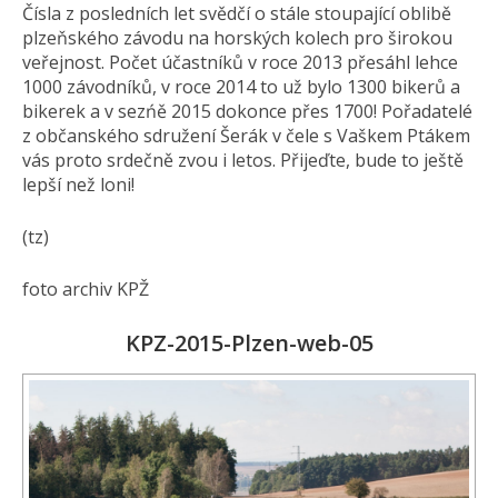
Čísla z posledních let svědčí o stále stoupající oblibě
plzeňského závodu na horských kolech pro širokou
veřejnost. Počet účastníků v roce 2013 přesáhl lehce
1000 závodníků, v roce 2014 to už bylo 1300 bikerů a
bikerek a v sezńě 2015 dokonce přes 1700! Pořadatelé
z občanského sdružení Šerák v čele s Vaškem Ptákem
vás proto srdečně zvou i letos. Přijeďte, bude to ještě
lepší než loni!
(tz)
foto archiv KPŽ
KPZ-2015-Plzen-web-05