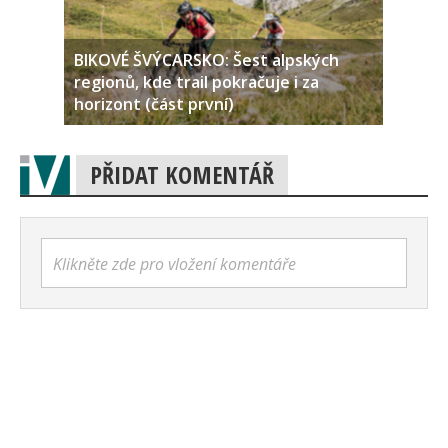
BIKOVÉ ŠVÝCARSKO: Šest alpských
regionů, kde trail pokračuje i za
horizont (část první)
PŘIDAT KOMENTÁŘ
Klikněte zde pro vložení komentáře