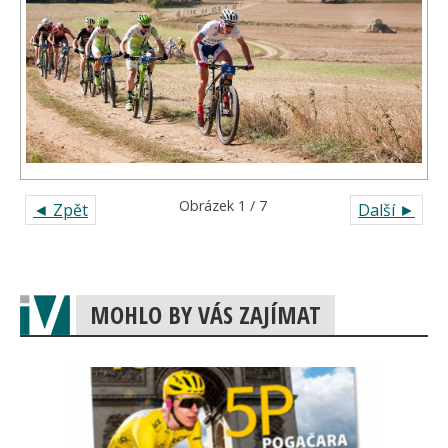
Obrázek 1 / 7
◄ Zpět
Další ►
MOHLO BY VÁS ZAJÍMAT