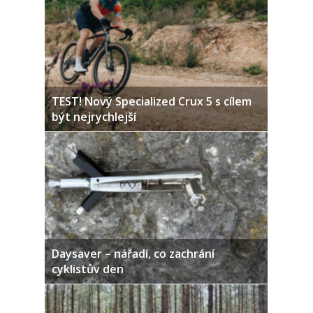
TEST! Nový Specialized Crux 5 s cílem
být nejrychlejší
Daysaver – nářadí, co zachrání
cyklistův den