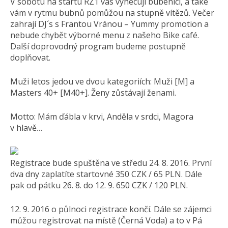
V sobotu na startu RZ1 vás vyhecují bubeníci, a také
vám v rytmu bubnů pomůžou na stupně vítězů. Večer
zahrají DJ´s s Frantou Vránou – Yummy promotion a
nebude chybět výborné menu z našeho Bike café.
Další doprovodný program budeme postupně
doplňovat.
Muži letos jedou ve dvou kategoriích: Muži [M] a
Masters 40+ [M40+]. Ženy zůstávají ženami.
Motto: Mám ďábla v krvi, Anděla v srdci, Magora
v hlavě…
Registrace bude spuštěna ve středu 24. 8. 2016. První
dva dny zaplatíte startovné 350 CZK / 65 PLN. Dále
pak od pátku 26. 8. do 12. 9. 650 CZK / 120 PLN.
12. 9. 2016 o půlnoci registrace končí. Dále se zájemci
můžou registrovat na místě (Černá Voda) a to v Pá