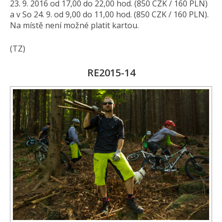
23. 9. 2016 od 17,00 do 22,00 hod. (850 CZK / 160 PLN)
a v So 24. 9. od 9,00 do 11,00 hod. (850 CZK / 160 PLN).
Na místě není možné platit kartou.
(TZ)
RE2015-14