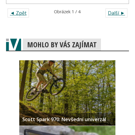
Obrázek 1 / 4
◄ Zpět
Další ►
MOHLO BY VÁS ZAJÍMAT
Scott Spark 970: Nevšední univerzál