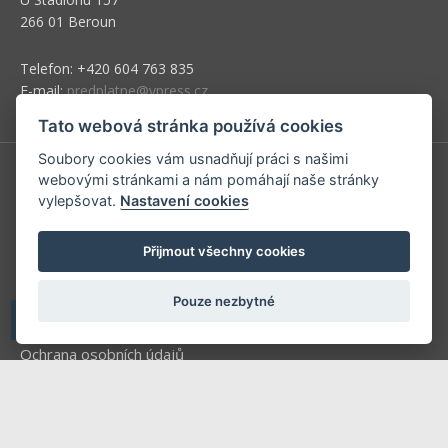
266 01 Beroun
Telefon: +420 604 763 835
E-mail:
predplatne@vpress.cz
Tato webová stránka používá cookies
Soubory cookies vám usnadňují práci s našimi
webovými stránkami a nám pomáhají naše stránky
Redakce
vylepšovat.
Nastavení cookies
Předplatné
Přijmout všechny cookies
Inzerce v časopise
Inzerce na www stránkách
Pouze nezbytné
Obchodní podmínky
Ochrana osobních údajů