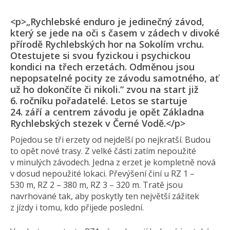
<p>„Rychlebské enduro je jedinečný závod,
který se jede na oči s časem v zádech v divoké
přírodě Rychlebských hor na Sokolím vrchu.
Otestujete si svou fyzickou i psychickou
kondici na třech erzetách. Odměnou jsou
nepopsatelné pocity ze závodu samotného, ať
už ho dokončíte či nikoli.“ zvou na start již
6. ročníku pořadatelé. Letos se startuje
24. září a centrem závodu je opět Základna
Rychlebských stezek v Černé Vodě.</p>
Pojedou se tři erzety od nejdelší po nejkratší. Budou
to opět nové trasy. Z velké části zatím nepoužité
v minulých závodech. Jedna z erzet je kompletně nová
v dosud nepoužité lokaci. Převýšení činí u RZ 1 –
530 m, RZ 2 – 380 m, RZ 3 – 320 m. Tratě jsou
navrhované tak, aby poskytly ten největší zážitek
z jízdy i tomu, kdo přijede poslední.