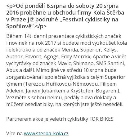
<p>Od pondělí 8.srpna do soboty 20.srpna
2016 proběhne u obchodu firmy Kola Štěrba
v Praze již podruhé „Festival cyklistiky na
Spořilově“.</p>
Během 14ti denní prezentace cyklistických značek
i novinek na rok 2017 si budete moci vyzkoušet kola
i elektrokola od značek Merida, Superior, Kellys,
Author, Favorit, Agogs, Eddy Merckx, Apache a vidět
vychytávky od značek Mavic, Shimano, SMS Santini,
Abus a další. Mimo jiné ve středu 10.srpna bude
zorganizována i společná vyjížďka s celým Superior
týmem (Terezou Huříkovou-Němcovou, Filipem
Adelem, Janem Jobánkem a Kryštofem Bogarem).
Vezměte s sebou helmu, pedály a dva doklady a
můžete osedlat biky, na kterých jste ještě neseděli.
Partnerem akce je veletrh cyklistiky FOR BIKES.
Více na
www.sterba-kola.cz