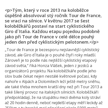
<p>Tým, který v roce 2013 na koloběžce
úspěšně absolvoval stý ročník Tour de France,
se vrací na silnice. V květnu 2017 se šest
koloběžkářů postaví na start cyklistického
Giro d´Italia. Každou etapu pojedou podobně
jako při Tour de France v celé délce pouhý
jeden den před cyklistickým pelotonem.</p>
„Tour de France je bezesporu nejslavnější cyklistický
závod, ale Giro d´Italia je o pouhé čtyři roky mladší.
Zároveň je to podle nás nejtěžší cyklistický etapový
závod světa,“ říká Honza Vlášek, jeden z jezdců a
organizátorů projektu. Na koloběžkáře podle jeho
slov bude čekat nejen nestálé květnové počasí, kdy
nahoře v Alpách a Dolomitech leží ještě metry sněhu,
ale také třeba mnohem kratší dny než při Tour 2013 a
také šílený provoz na italských silnicích. Koloběžkáři
předpokládají, že na stupátku mezi dvěma koly stráví
až 20 hodin denně, neboť nejdelší etapy měří leckdy až