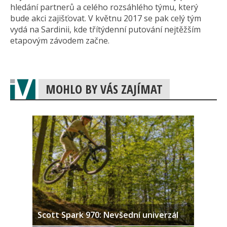
hledání partnerů a celého rozsáhlého týmu, který
bude akci zajišťovat. V květnu 2017 se pak celý tým
vydá na Sardinii, kde třítýdenní putování nejtěžším
etapovým závodem začne.
MOHLO BY VÁS ZAJÍMAT
Scott Spark 970: Nevšední univerzál