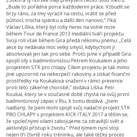
250km a ty horské mají převýšení okolo 5000 metrů.
„Bude to pořádná porce každodenní práce. Vzbudit se
brzy ráno, za tmy vyrazit na cestu, vrátit se před
půlnocí, trocha spánku a další den nanovo,“ říká
Václav Liška, který byl coby herec na volné noze
během Tour de France 2013 mediální tváří projektu.
Svoji roli však během Gira předá někomu jinému: „Celá
akce by nedávala moc velký smysl, kdybychom ji
absolvovali jen tak pro sebe. Proto jsme v případě Gira
spojili síly s badmintonistou Petrem Koukalem a jeho
projektem STK pro chlapy. Cílem projektu je tak mimo
jiné upozornit na nebezpečí rakoviny a získat finanční
prostředky na Koukalova snažení v rámci prevence
proti této zákeřné chorobě,“ dodává Liška. Petr
Koukal, který se v současné době chystá na svůj první
badmintonový zápas v Riu, k tomu dodává: „Jsem
nadšený, že jsem mohl spojit svůj nadační projekt STK
PRO CHLAPY s projektem KICK ITALY 2017 a těším se,
že společnými silami zabojujeme za zdravější svět a
aktivnější přístup k životu.“ Před týmem nyní stojí
nejen tři čtvrtě roku tréninku, ale také těžký proces