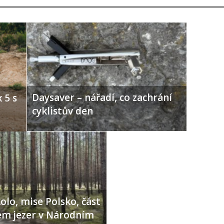
Daysaver – nářadí, co zachrání
 5 s
cyklistův den
olo, mise Polsko, část
lem jezer v Národním