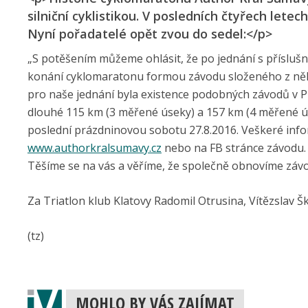
silniční cyklistikou. V posledních čtyřech lete
Nyní pořadatelé opět zvou do sedel:</p>
„S potěšením můžeme ohlásit, že po jednání s příslušn
konání cyklomaratonu formou závodu složeného z něk
pro naše jednání byla existence podobných závodů v 
dlouhé 115 km (3 měřené úseky) a 157 km (4 měřené ús
poslední prázdninovou sobotu 27.8.2016. Veškeré inf
www.authorkralsumavy.cz
nebo na FB stránce závodu.
Těšíme se na vás a věříme, že společně obnovíme závod
Za Triatlon klub Klatovy Radomil Otrusina, Vítězslav Š
(tz)
MOHLO BY VÁS ZAJÍMAT