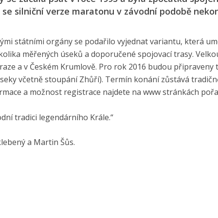
ch se silniční verze maratonu v závodní podobě neko
ými státními orgány se podařilo vyjednat variantu, která u
olika měřených úseků a doporučené spojovací trasy. Velk
Praze a v Českém Krumlově. Pro rok 2016 budou připraveny 
eky včetně stoupání Zhůří). Termín konání zůstává tradičn
ormace a možnost registrace najdete na www stránkách pořa
ní tradici legendárního Krále.“
klebený a Martin Šůs.