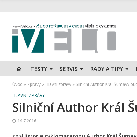
TESTY
SERVIS
RADY A TIPY
Úvod
»
Zprávy
»
Hlavní zprávy
»
Silniční Author Král Šumavy bu
HLAVNÍ ZPRÁVY
Silniční Author Král
14.7.2016
<p>Historie cyklomaratonu Author Král Šumavy