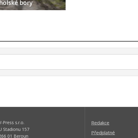
holské bory
V-Press s.r.o.
Redakce
U Stadionu 157
Předplatné
266 01 Beroun