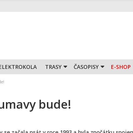
ELEKTROKOLA
TRASY
ČASOPISY
E-SHOP
de!
 Šumavy bude!
 se začala psát v roce 1993 a byla zpočátku spoje