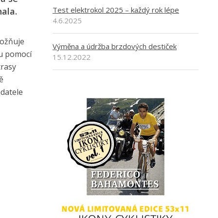
Test elektrokol 2025 – každý rok lépe
nala.
4.6.2025
možňuje
Výměna a údržba brzdových destiček
ou pomocí
15.12.2022
trasy
ě
datele