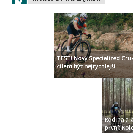
TEST! Nový Specialized Crux
cílem být nejrychlejší
Rodina a k
první: Ko