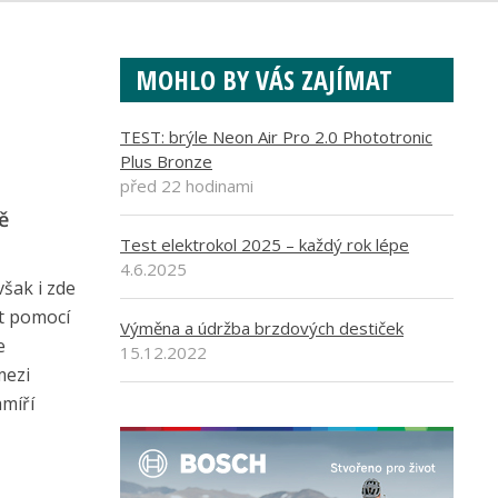
MOHLO BY VÁS ZAJÍMAT
TEST: brýle Neon Air Pro 2.0 Phototronic
Plus Bronze
před 22 hodinami
ě
Test elektrokol 2025 – každý rok lépe
4.6.2025
šak i zde
at pomocí
Výměna a údržba brzdových destiček
e
15.12.2022
mezi
amíří