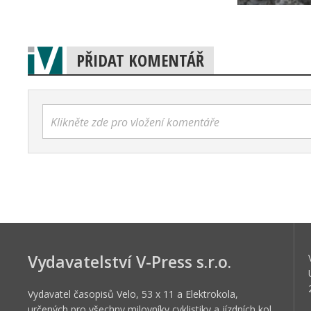
PŘIDAT KOMENTÁŘ
Klikněte zde pro vložení komentáře
Vydavatelství V-Press s.r.o.
Vydavatel časopisů Velo, 53 x 11 a Elektrokola,
určených pro všechny milovníky cyklistiky a jízdních kol.