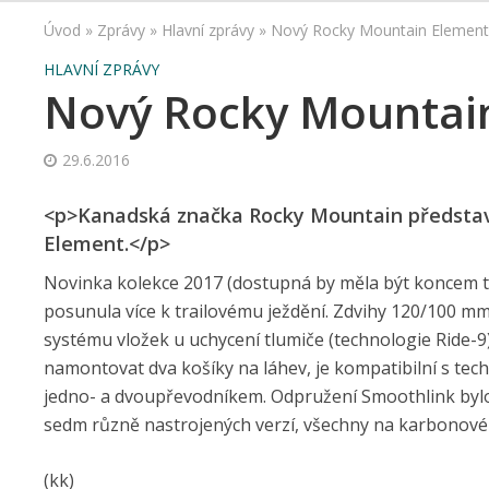
Úvod
»
Zprávy
»
Hlavní zprávy
»
Nový Rocky Mountain Element
HLAVNÍ ZPRÁVY
Nový Rocky Mountai
29.6.2016
<p>Kanadská značka Rocky Mountain představi
Element.</p>
Novinka kolekce 2017 (dostupná by měla být koncem to
posunula více k trailovému ježdění. Zdvihy 120/100 mm
systému vložek u uchycení tlumiče (technologie Ride-9
namontovat dva košíky na láhev, je kompatibilní s tech
jedno- a dvoupřevodníkem. Odpružení Smoothlink bylo p
sedm různě nastrojených verzí, všechny na karbonové
(kk)