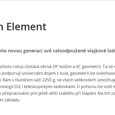
n Element
la novou generaci své celoodpružené vlajkové lod
hoto roku) zůstává věrná 29“ kolům a XC geometrii. Ta se v
 podporují univerzální dojem z kola, geometrii lze ovlivňov
). Rám s tlumičem váží 2250 g, ve všech velikostech umožňuj
nologií Di2 i teleskopickými sedlovkami. U pohonu lze volit 
řepracováno pro ještě větší stabilitu při šlapání. Na trh z
m základu.