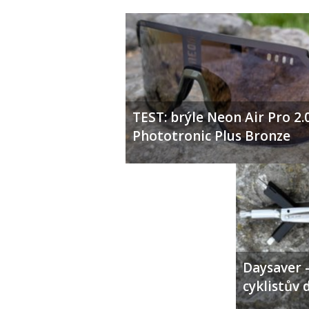
TEST: brýle Neon Air Pro 2.
Phototronic Plus Bronze
Daysaver –
cyklistův 