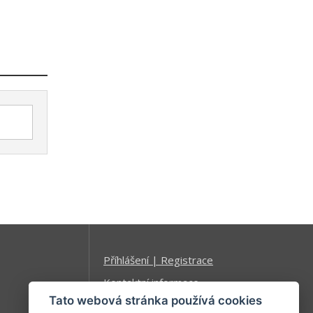
Příhlášení | Registrace
Kontaktní informace
Tato webová stránka používá cookies
Mapa stránek