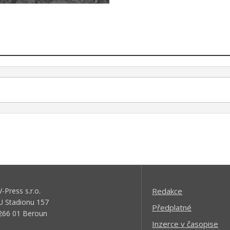
V-Press s.r.o.
Redakce
U Stadionu 157
Předplatné
266 01 Beroun
Inzerce v časopise