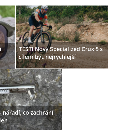
TEST! Nový Specialized Crux 5 s
0
cílem být nejrychlejší
 nářadí, co zachrání
den