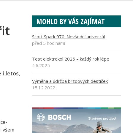
MOHLO BY VÁS ZAJÍMAT
it
Scott Spark 970: Nevšední univerzál
před 5 hodinami
Test elektrokol 2025 – každý rok lépe
4.6.2025
i letos,
Výměna a údržba brzdových destiček
15.12.2022
ice-
 i všem