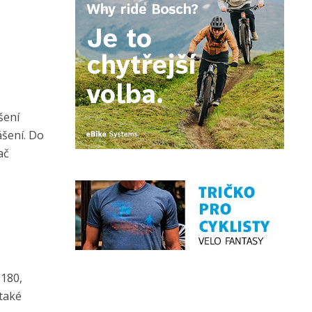
šení
ášení. Do
ač
–180,
 také