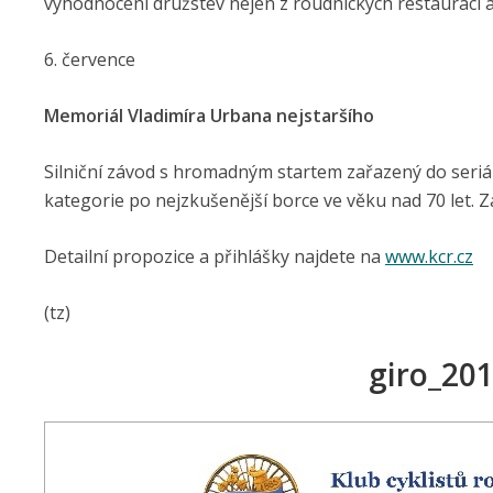
vyhodnocení družstev nejen z roudnických restaurací a 
6. července
Memoriál Vladimíra Urbana nejstaršího
Silniční závod s hromadným startem zařazený do seriál
kategorie po nejzkušenější borce ve věku nad 70 let. Zá
Detailní propozice a přihlášky najdete na
www.kcr.cz
(tz)
giro_201