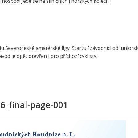
hospod! Jede se na silničních i horských kolech.
u Severočeské amatérské ligy. Startují závodníci od juniors
vod je opět otevřen i pro příchozí cyklisty.
6_final-page-001