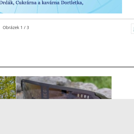
Obrázek 1 / 3
TEST: brýle Neon Air Pro 2.0
Phototronic Plus Bronze