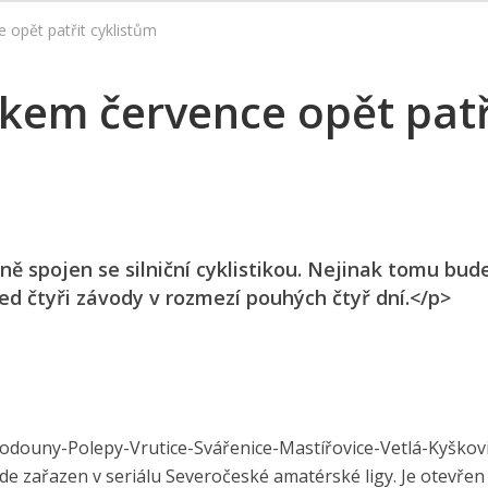
 opět patřit cyklistům
kem července opět patř
ě spojen se silniční cyklistikou. Nejinak tomu bude 
ed čtyři závody v rozmezí pouhých čtyř dní.</p>
hodouny-Polepy-Vrutice-Svářenice-Mastířovice-Vetlá-Kyškov
de zařazen v seriálu Severočeské amatérské ligy. Je otevřen