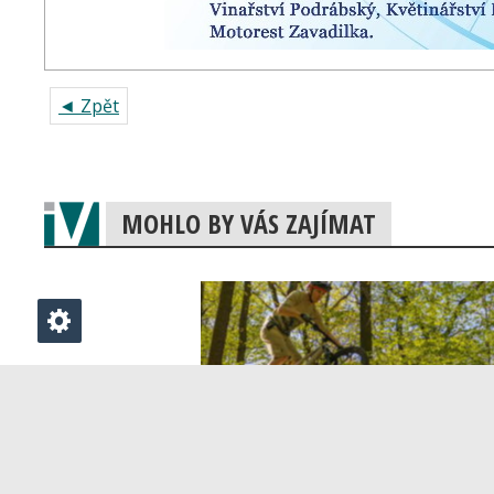
◄ Zpět
MOHLO BY VÁS ZAJÍMAT
Scott Spark 970: Nevšední
univerzál