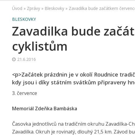
Úvod
»
Zprávy
»
Bleskovky
»
Zavadilka bude začátkem července
BLESKOVKY
Zavadilka bude začát
cyklistům
21.6.2016
<p>Začátek prázdnin je v okolí Roudnice tradičn
kdy jsou i díky státním svátkům připraveny hn
3. července
Memoriál Zdeňka Bambáska
Časovka jednotlivců na tradičním okruhu Zavadilka-C
Zavadilka. Okruh je rovinatý, dlouhý 21,5 km. Závod bu