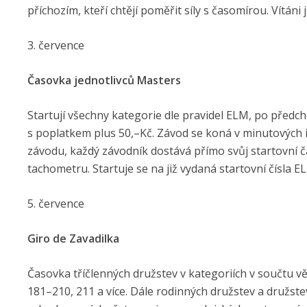
příchozím, kteří chtějí poměřit síly s časomírou. Vítáni js
3. července
Časovka jednotlivců Masters
Startují všechny kategorie dle pravidel ELM, po předch
s poplatkem plus 50,–Kč. Závod se koná v minutových in
závodu, každý závodník dostává přímo svůj startovní č
tachometru. Startuje se na již vydaná startovní čísla E
5. července
Giro de Zavadilka
Časovka tříčlenných družstev v kategoriích v součtu v
181–210, 211 a více. Dále rodinných družstev a družste