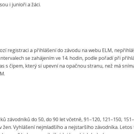
ou i junioři a žáci.
ozí registraci a přihlášení do závodu na webu ELM, nepřihlá
tervalech se zahájením ve 14. hodin, podle pořadí při přihl
as s čipem, který si upevní na opačnou stranu, než má sním
LM.
ěků závodníků do 50, do 90 let včetně, 91–120, 121–150, 151
v žen. Vyhlášení nejmladšího a nejstaršího závodníka. Letos