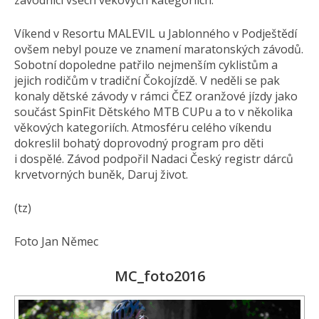
závodníci všech věkových kategoriích.
Víkend v Resortu MALEVIL u Jablonného v Podještědí
ovšem nebyl pouze ve znamení maratonských závodů.
Sobotní dopoledne patřilo nejmenším cyklistům a
jejich rodičům v tradiční Čokojízdě. V neděli se pak
konaly dětské závody v rámci ČEZ oranžové jízdy jako
součást SpinFit Dětského MTB CUPu a to v několika
věkových kategoriích. Atmosféru celého víkendu
dokreslil bohatý doprovodný program pro děti
i dospělé. Závod podpořil Nadaci Český registr dárců
krvetvorných buněk, Daruj život.
(tz)
Foto Jan Němec
MC_foto2016