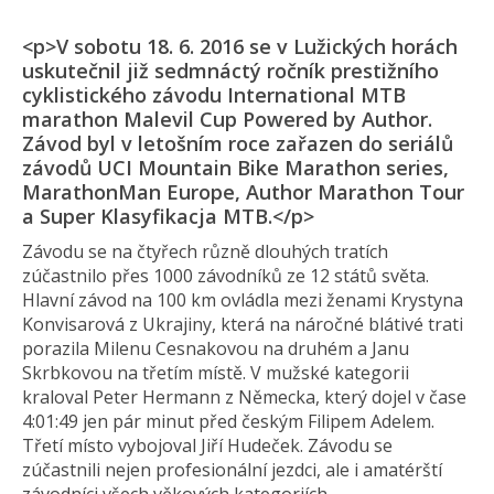
<p>V sobotu 18. 6. 2016 se v Lužických horách
uskutečnil již sedmnáctý ročník prestižního
cyklistického závodu International MTB
marathon Malevil Cup Powered by Author.
Závod byl v letošním roce zařazen do seriálů
závodů UCI Mountain Bike Marathon series,
MarathonMan Europe, Author Marathon Tour
a Super Klasyfikacja MTB.</p>
Závodu se na čtyřech různě dlouhých tratích
zúčastnilo přes 1000 závodníků ze 12 států světa.
Hlavní závod na 100 km ovládla mezi ženami Krystyna
Konvisarová z Ukrajiny, která na náročné blátivé trati
porazila Milenu Cesnakovou na druhém a Janu
Skrbkovou na třetím místě. V mužské kategorii
kraloval Peter Hermann z Německa, který dojel v čase
4:01:49 jen pár minut před českým Filipem Adelem.
Třetí místo vybojoval Jiří Hudeček. Závodu se
zúčastnili nejen profesionální jezdci, ale i amatérští