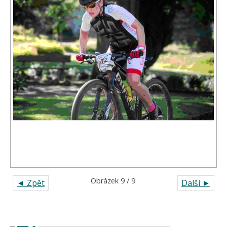
Obrázek 9 / 9
◄ Zpět
Další ►