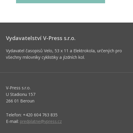
Vydavatelství V-Press s.r.o.
Vydavatel časopisů Velo, 53 x 11 a Elektrokola, určených pro
všechny milovníky cyklistiky a jízdních kol.
V-Press s.r.o.
U Stadionu 157
266 01 Beroun
Telefon: +420 604 763 835
E-mail:
predplatne@vpress.cz