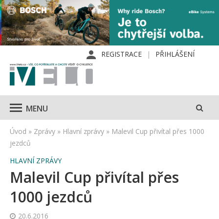
REGISTRACE
PŘIHLÁŠENÍ
MENU
Úvod
»
Zprávy
»
Hlavní zprávy
»
Malevil Cup přivítal přes 1000
jezdců
HLAVNÍ ZPRÁVY
Malevil Cup přivítal přes
1000 jezdců
20.6.2016