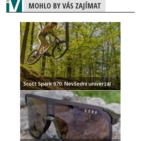
MOHLO BY VÁS ZAJÍMAT
Scott Spark 970: Nevšední univerzál