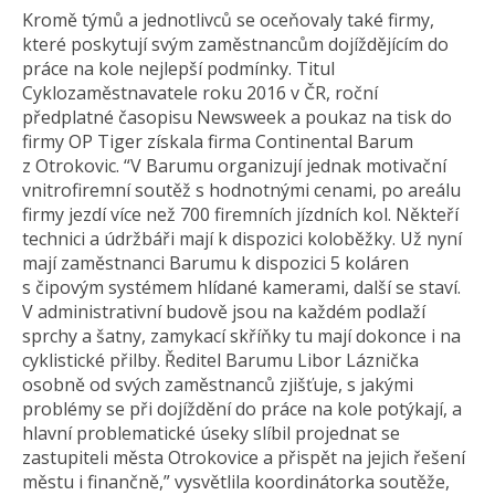
Kromě týmů a jednotlivců se oceňovaly také firmy,
které poskytují svým zaměstnancům dojíždějícím do
práce na kole nejlepší podmínky. Titul
Cyklozaměstnavatele roku 2016 v ČR, roční
předplatné časopisu Newsweek a poukaz na tisk do
firmy OP Tiger získala firma Continental Barum
z Otrokovic. “V Barumu organizují jednak motivační
vnitrofiremní soutěž s hodnotnými cenami, po areálu
firmy jezdí více než 700 firemních jízdních kol. Někteří
technici a údržbáři mají k dispozici koloběžky. Už nyní
mají zaměstnanci Barumu k dispozici 5 koláren
s čipovým systémem hlídané kamerami, další se staví.
V administrativní budově jsou na každém podlaží
sprchy a šatny, zamykací skříňky tu mají dokonce i na
cyklistické přilby. Ředitel Barumu Libor Láznička
osobně od svých zaměstnanců zjišťuje, s jakými
problémy se při dojíždění do práce na kole potýkají, a
hlavní problematické úseky slíbil projednat se
zastupiteli města Otrokovice a přispět na jejich řešení
městu i finančně,” vysvětlila koordinátorka soutěže,