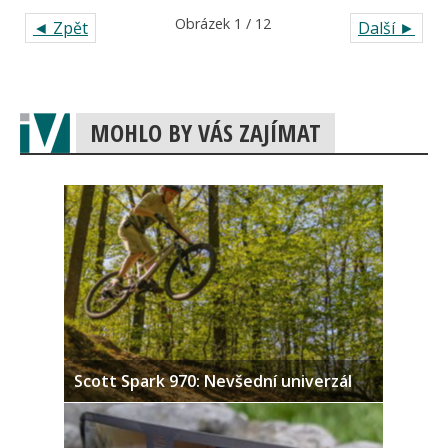
Obrázek 1 / 12
◄ Zpět
Další ►
MOHLO BY VÁS ZAJÍMAT
Scott Spark 970: Nevšední univerzál