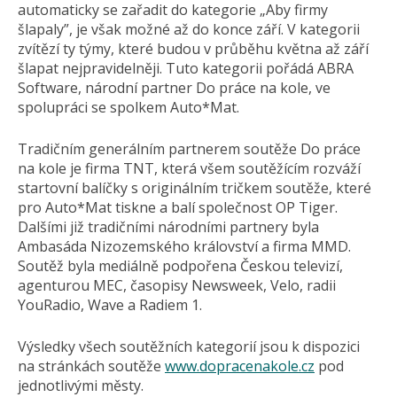
automaticky se zařadit do kategorie „Aby firmy
šlapaly”, je však možné až do konce září. V kategorii
zvítězí ty týmy, které budou v průběhu května až září
šlapat nejpravidelněji. Tuto kategorii pořádá ABRA
Software, národní partner Do práce na kole, ve
spolupráci se spolkem Auto*Mat.
Tradičním generálním partnerem soutěže Do práce
na kole je firma TNT, která všem soutěžícím rozváží
startovní balíčky s originálním tričkem soutěže, které
pro Auto*Mat tiskne a balí společnost OP Tiger.
Dalšími již tradičními národními partnery byla
Ambasáda Nizozemského království a firma MMD.
Soutěž byla mediálně podpořena Českou televizí,
agenturou MEC, časopisy Newsweek, Velo, radii
YouRadio, Wave a Radiem 1.
Výsledky všech soutěžních kategorií jsou k dispozici
na stránkách soutěže
www.dopracenakole.cz
pod
jednotlivými městy.