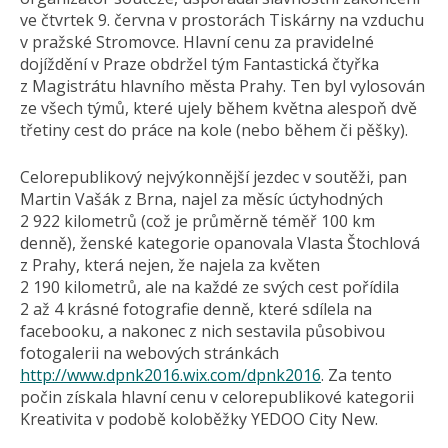
ve čtvrtek 9. června v prostorách Tiskárny na vzduchu
v pražské Stromovce. Hlavní cenu za pravidelné
dojíždění v Praze obdržel tým Fantastická čtyřka
z Magistrátu hlavního města Prahy. Ten byl vylosován
ze všech týmů, které ujely během května alespoň dvě
třetiny cest do práce na kole (nebo během či pěšky).
Celorepublikový nejvýkonnější jezdec v soutěži, pan
Martin Vašák z Brna, najel za měsíc úctyhodných
2 922 kilometrů (což je průměrně téměř 100 km
denně), ženské kategorie opanovala Vlasta Štochlová
z Prahy, která nejen, že najela za květen
2 190 kilometrů, ale na každé ze svých cest pořídila
2 až 4 krásné fotografie denně, které sdílela na
facebooku, a nakonec z nich sestavila působivou
fotogalerii na webových stránkách
http://www.dpnk2016.wix.com/dpnk2016
. Za tento
počin získala hlavní cenu v celorepublikové kategorii
Kreativita v podobě koloběžky YEDOO City New.