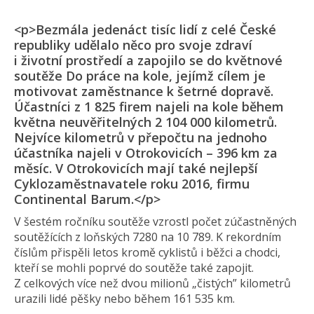
<p>Bezmála jedenáct tisíc lidí z celé České
republiky udělalo něco pro svoje zdraví
i životní prostředí a zapojilo se do květnové
soutěže Do práce na kole, jejímž cílem je
motivovat zaměstnance k šetrné dopravě.
Účastníci z 1 825 firem najeli na kole během
května neuvěřitelných 2 104 000 kilo­metrů.
Nejvíce kilometrů v přepočtu na jednoho
účastníka najeli v Otrokovicích – 396 km za
měsíc. V Otrokovicích mají také nejlepší
Cyklozaměstnavatele roku 2016, firmu
Continental Barum.</p>
V šestém ročníku soutěže vzrostl počet zúčastněných
soutěžících z loňských 7280 na 10 789. K rekordním
číslům přispěli letos kromě cyklistů i běžci a chodci,
kteří se mohli poprvé do soutěže také zapojit.
Z celkových více než dvou milionů „čistých” kilometrů
urazili lidé pěšky nebo během 161 535 km.