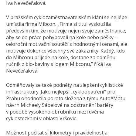
Iva Nevečeřalová.
V pražském cyklozaměstna­vatelském klání se nejlépe
umístila firma Mibcon. „Firma si titul vysloužila
především tím, že motivuje nejen svoje zaměstnance,
aby se do práce pohybovali na kole nebo pěšky –
celoroční motivační soutěží s hodnotnými cenami, ale
motivuje dokonce všechny své zákazníky. Každý, kdo
do Mibconu přijede na kole, dostane za odměnu
ručník z bio-bavlny s logem Mibconu,” říká Iva
Nevečeřalová.
Odměňovaly se také podněty na zlepšení cyklistické
infrastruktury. Jako nejlepší „cykloopatření” pro
Prahu ohodnotila porota složená z týmu Auto*Matu
návrh Michaely Sábelové na odstranění bariéry
v podobě vysokého obrubníku mezi dvěma
cyklostezkami v oblasti Vršovic.
Možnost počítat si kilometry i pravidelnost a