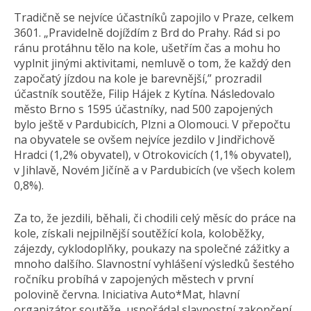
Tradičně se nejvíce účastníků zapojilo v Praze, celkem
3601. „Pravidelně dojíždím z Brd do Prahy. Rád si po
ránu protáhnu tělo na kole, ušetřím čas a mohu ho
vyplnit jinými aktivitami, nemluvě o tom, že každý den
započatý jízdou na kole je barevnější,” prozradil
účastník soutěže, Filip Hájek z Kytína. Následovalo
město Brno s 1595 účastníky, nad 500 zapojených
bylo ještě v Pardubicích, Plzni a Olomouci. V přepočtu
na obyvatele se ovšem nejvíce jezdilo v Jindřichově
Hradci (1,2% obyvatel), v Otrokovicích (1,1% obyvatel),
v Jihlavě, Novém Jičíně a v Pardubicích (ve všech kolem
0,8%).
Za to, že jezdili, běhali, či chodili celý měsíc do práce na
kole, získali nejpilnější soutěžící kola, koloběžky,
zájezdy, cyklodoplňky, poukazy na společné zážitky a
mnoho dalšího. Slavnostní vyhlášení výsledků šestého
ročníku probíhá v zapojených městech v první
polovině června. Iniciativa Auto*Mat, hlavní
organizátor soutěže, uspořádal slavnostní zakončení