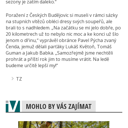
sezony je zatím daleko.“
Poražení z Českých Budějovic si museli v rámci sázky
na stupních vítězů obléci dresy svých soupeřů, ale
brali to s nadhledem. „Na začátku se mi jelo dobře, po
20 kilometrech už to nebylo nic moc a ke konci už šlo
jenom o dřinu,“ vyprávěl obránce Pavel Pýcha zvaný
Čenda, jemuž dělali parťáky Lukáš Květoň, Tomáš
Guman a Jakub Babka. „Samozřejmě jsme nechtěli
prohrát a příští rok jim to musíme vrátit. Na ledě
budeme určitě lepší my!“
TZ
MOHLO BY VÁS ZAJÍMAT