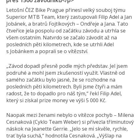
přes 1500 závodníků</p>
Letošní ČEZ Bike Prague přinesl velký souboj týmu
Superior MTB Team, který zastupovali Filip Adel a Jan
Jobánek, a bratrů Fojtíkových – Ondřeje a Jana. Tato
čtveřice jela pospolu od začátku závodu a utrhla se
všem ostatním. Natvrdo se začalo závodit až na
posledních pěti kilometrech, kde se utrhli Adel
s Jobánkem a poprali se o vítězství.
„Závod dopadl přesně podle mých představ. Jel jsem
podruhé a mohl jsem zkušeností využít. Vlastně od
samého začátku bylo jasné, že se rozhodne na
posledních pěti kilometrech. Byli jsme čtyři a mám
radost, že to dopadlo pro náš tým,“ řekl Filip Adel,
který si získal prize money ve výši 5 000 Kč.
Naopak mezi ženami nebylo o vítězce pochyb – Milena
Cesnaková (Cyklo Team Weber) si přivezla tříminutový
náskok na Jeanette Gerrie. „Jelo se mi skvěle, rychle,
trať byla suchá,“ hodnotila Cesnaková. „Výšlap na