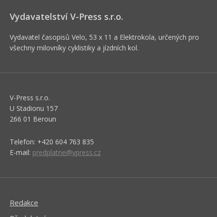
Vydavatelství V-Press s.r.o.
Vydavatel časopisů Velo, 53 x 11 a Elektrokola, určených pro
všechny milovníky cyklistiky a jízdních kol.
V-Press s.r.o.
U Stadionu 157
266 01 Beroun
Telefon: +420 604 763 835
E-mail:
predplatne@vpress.cz
Redakce