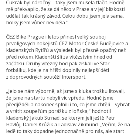
Cukrák byl náročný – taky jsem musela tlačit. Hodně
mě překvapilo, že se dá něco v Praze a v její blízkosti
udělat tak krásný závod. Celou dobu jsem jela sama,
holky jsem vůbec neviděla.“
ČEZ Bike Prague i letos přinesl velký souboj
prvoligových hokejistů ČEZ Motor České Budějovice a
kladenských Rytířů a výsledek byl přesně opačný než
před rokem. Kladenští šli za vítězstvím hned od
začátku. Druhý vítězný bod pak získali ve Star
fotbálku, kde je na hřišti doplnily nejlepší děti
z doprovodných soutěží Intersport.
„Jelo se nám výborně, až jsme s kluka trošku litovali,
že jsme na startu nebyli víc vpředu. Hodně jsme
předjížděli a nakonec splnili i to, co jsme chtěli – vyhrát
a vrátit soupeřům porážku z loňska,“ hodnotil
kladenský Jakub Strnad, se kterým jeli ještě Petr
Havlůj, Daniel Krůžík a Ladislav Zikmund. „Věřím, že na
ledě to taky dopadne jednoznačně pro nás, ale start