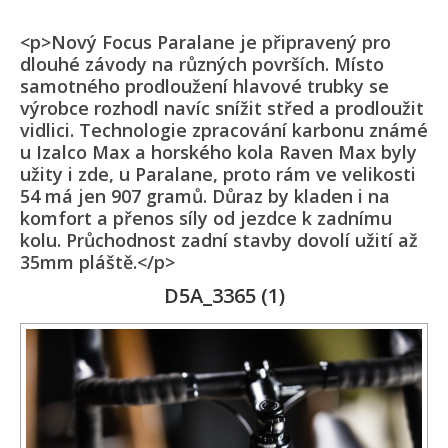
<p>Nový Focus Paralane je připravený pro
dlouhé závody na různých površích. Místo
samotného prodloužení hlavové trubky se
výrobce rozhodl navíc snížit střed a prodloužit
vidlici. Technologie zpracování karbonu známé
u Izalco Max a horského kola Raven Max byly
užity i zde, u Paralane, proto rám ve velikosti
54 má jen 907 gramů. Důraz by kladen i na
komfort a přenos síly od jezdce k zadnímu
kolu. Průchodnost zadní stavby dovolí užití až
35mm pláště.</p>
D5A_3365 (1)