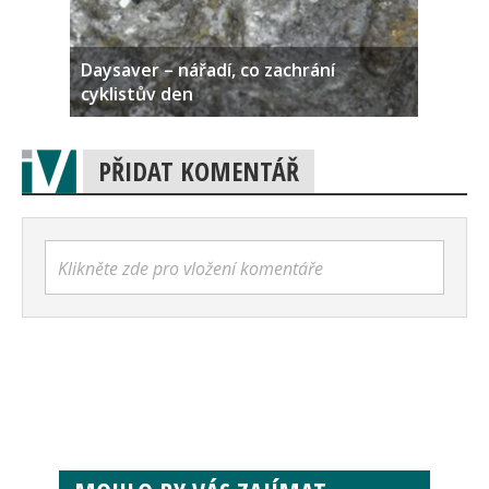
Daysaver – nářadí, co zachrání
cyklistův den
PŘIDAT KOMENTÁŘ
Klikněte zde pro vložení komentáře