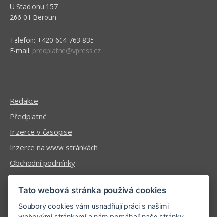
U Stadionu 157
266 01 Beroun
Telefon: +420 604 763 835
E-mail:
predplatne@vpress.cz
Redakce
Předplatné
Inzerce v časopise
Inzerce na www stránkách
Obchodní podmínky
Ochrana osobních údajů
Tato webová stránka používá cookies
Soubory cookies vám usnadňují práci s našimi
webovými stránkami a nám pomáhají naše stránky