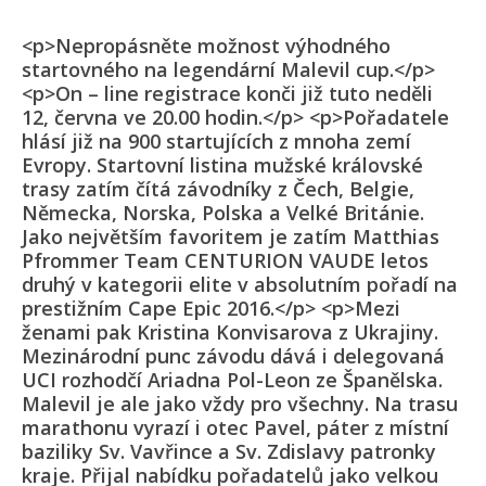
<p>Nepropásněte možnost výhodného
startovného na legendární Malevil cup.</p>
<p>On – line registrace konči již tuto neděli
12, června ve 20.00 hodin.</p> <p>Pořadatele
hlásí již na 900 startujících z mnoha zemí
Evropy. Startovní listina mužské královské
trasy zatím čítá závodníky z Čech, Belgie,
Německa, Norska, Polska a Velké Británie.
Jako největším favoritem je zatím Matthias
Pfrommer Team CENTURION VAUDE letos
druhý v kategorii elite v absolutním pořadí na
prestižním Cape Epic 2016.</p> <p>Mezi
ženami pak Kristina Konvisarova z Ukrajiny.
Mezinárodní punc závodu dává i delegovaná
UCI rozhodčí Ariadna Pol-Leon ze Španělska.
Malevil je ale jako vždy pro všechny. Na trasu
marathonu vyrazí i otec Pavel, páter z místní
baziliky Sv. Vavřince a Sv. Zdislavy patronky
kraje. Přijal nabídku pořadatelů jako velkou