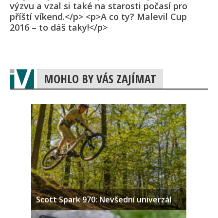
výzvu a vzal si také na starosti počasí pro
příští víkend.</p> <p>A co ty? Malevil Cup
2016 – to dáš taky!</p>
MOHLO BY VÁS ZAJÍMAT
Scott Spark 970: Nevšední univerzál