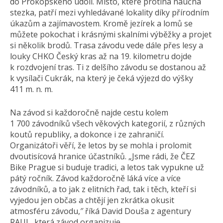
do Prokopského údolí. Místo, které protíná naučná
stezka, patří mezi vyhledávané lokality díky přírodním
úkazům a zajímavostem. Kromě jezírek a lomů se
můžete pokochat i krásnými skalními výběžky a projet
si několik brodů. Trasa závodu vede dále přes lesy a
louky CHKO Český kras až na 19. kilometru dojde
k rozdvojení tras. Ti z delšího závodu se dostanou až
k vysílači Cukrák, na který je čeká výjezd do výšky
411 m. n. m.
Na závod si každoročně najde cestu kolem
1 700 závodníků všech věkových kategorií, z různých
koutů republiky, a dokonce i ze zahraničí.
Organizátoři věří, že letos by se mohla i prolomit
dvoutisícová hranice účastníků. „Jsme rádi, že ČEZ
Bike Prague si buduje tradici, a letos tak vypukne už
pátý ročník. Závod každoročně láká více a více
závodníků, a to jak z elitních řad, tak i těch, kteří si
vyjedou jen občas a chtějí jen zkrátka okusit
atmosféru závodu,″ říká David Douša z agentury
RAUL, která závod organizuje.