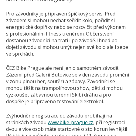
Pro závodníky je připraven špičkový servis. Před
závodem si mohou nechat seřídit kolo, pořídit si
energetické doplňky nebo se rozcvičit před výkonem
s profesionálním fitness trenérem. Občerstvení
dostanou závodníci na trati i po závodě. Ihned po
dojetí závodu si mohou umýt nejen své kolo ale i sebe
ve sprchách.
ČEZ Bike Prague ale není jen o samotném závodě.
Zázemí před Galerií Butovice se v den závodu promění
v zónu plnou her, soutěží a zábavy. Závodníci se
mohou těšit na trampolínovou show, děti si mohou
vyzkoušet zábavnou terénní Skibi dráhu a pro
dospělé je připraveno testování elektrokol.
Zvýhodněné registrace do závodu probíhají na
stránkách závodu
www.bike-prague.cz
, při registraci
dvou a více osob máte startovné o sto korun levnější!
Přihlásit se můžete za plnou cenu i 11. června na