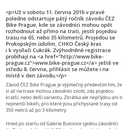
<p>Už v sobotu 11. června 2016 v pravé
poledne odstartuje pátý ročník závodu ČEZ
Bike Prague, kde se závodníci mohou opět
rozhodnout až přímo na trati, jestli pojedou
trasu na 65, nebo 35 kilometrů. Projedou se
Prokopským údolím, CHKO Český kras
i k vysílači Cukrák. Zvýhodněné registrace
probíhají na <a href="http://www.bike-
prague.cz">www.bike-prague.cz</a> ještě ve
středu 8. června, přihlásit se můžete i na
místě v den závodu.</p>
Závod ČEZ Bike Prague je výjimečný především tím, že
si až na trase mohou závodníci zvolit, zda pojedou
kratší, nebo delší variantu. Zkrátka ale nepřijdou ani ti
nejmenší bikeři, pro které jsou přichystané trasy od
350 metrů až po 3 kilometry.
Hned po startu od Galerie Butovice sjedou závodníci