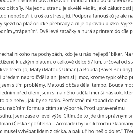
v podobě hlasitého povzbuzování fandů a hurá do druhého ko
ložit síly. Na jednu stranu je skvělé vědět, jaké záludnosti
kdo nepošetřili, trošku stresující. Podpora fanoušků je ale n
 sjezd na pláž orlické přehrady a cíl je opravdu blízko. Výje
edním „trápením“. Dvě levé zatáčky a hurá sprintem do cíle 
echal nikoho na pochybách, kdo je u nás nejlepší biker. Na 
ztížené kluzkým blátem, o celkové délce 57 km, určoval od st
 ve třech. Já, Maty (Matouš Ulman) a Bouda (Pavel Boudný). 
i předem neprojížděl a ani jsem si ji moc, kromě typického 
ěl jsem s tím problémy. Matouš občas dělal tempo, Bouda mo
sledním před cílem jsem si na něho udělal menší náskok, kte
to ale nebyl, jak by se zdálo. Perfektně mi zapadl do mého
ou nabírám formu a cítím se výborně. Proti upravenému
tihu. Jsem zase o level výše. Cítím, že to jde tím správným 
an (Česká spořitelna – Accolade) byl v cíli trochu zklamaný
 musel vyhýbat lidem z céčka, a pak už ho nešlo dojet.“ Třetí 