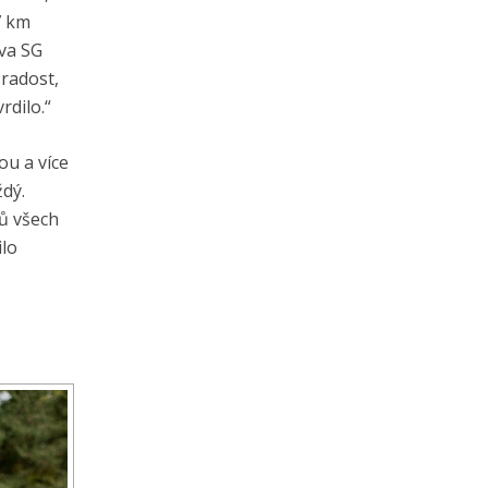
7 km
iva SG
 radost,
rdilo.“
ou a více
ždý.
ů všech
ilo