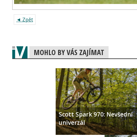
◄ Zpět
MOHLO BY VÁS ZAJÍMAT
Scott Spark 970: Nevšední
univerzál