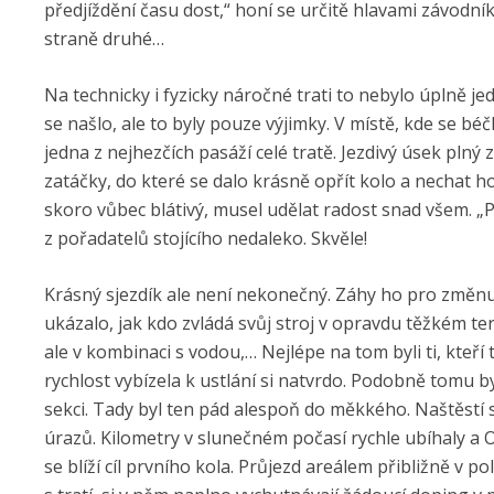
předjíždění času dost,“ honí se určitě hlavami závodní
straně druhé…
Na technicky i fyzicky náročné trati to nebylo úplně j
se našlo, ale to byly pouze výjimky. V místě, kde se béč
jedna z nejhezčích pasáží celé tratě. Jezdivý úsek plný
zatáčky, do které se dalo krásně opřít kolo a nechat h
skoro vůbec blátivý, musel udělat radost snad všem. „
z pořadatelů stojícího nedaleko. Skvěle!
Krásný sjezdík ale není nekonečný. Záhy ho pro změnu v
ukázalo, jak kdo zvládá svůj stroj v opravdu těžkém t
ale v kombinaci s vodou,… Nejlépe na tom byli ti, kteří
rychlost vybízela k ustlání si natvrdo. Podobně tomu by
sekci. Tady byl ten pád alespoň do měkkého. Naštěstí 
úrazů. Kilometry v slunečném počasí rychle ubíhaly a O
se blíží cíl prvního kola. Průjezd areálem přibližně v po