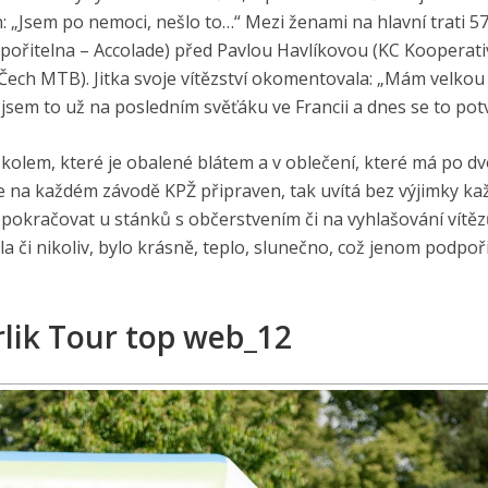
: „Jsem po nemoci, nešlo to…“ Mezi ženami na hlavní trati 5
spořitelna – Accolade) před Pavlou Havlíkovou (KC Kooperat
 Čech MTB). Jitka svoje vítězství okomentovala: „Mám velkou
 jsem to už na posledním svěťáku ve Francii a dnes se to potv
 s kolem, které je obalené blátem a v oblečení, které má po dv
e na každém závodě KPŽ připraven, tak uvítá bez výjimky ka
pokračovat u stánků s občerstvením či na vyhlašování vítěz
la či nikoliv, bylo krásně, teplo, slunečno, což jenom podpoř
lik Tour top web_12