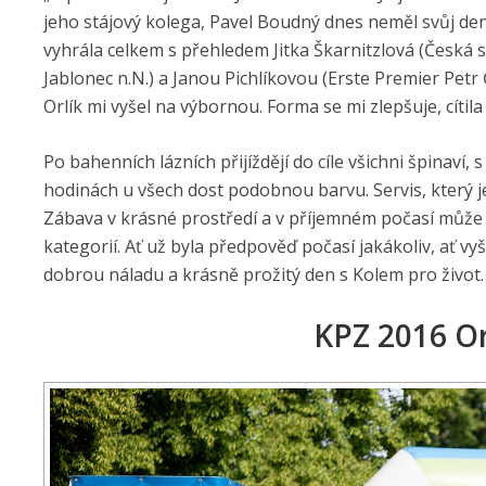
jeho stájový kolega, Pavel Boudný dnes neměl svůj den
vyhrála celkem s přehledem Jitka Škarnitzlová (Česká 
Jablonec n.N.) a Janou Pichlíkovou (Erste Premier Petr
Orlík mi vyšel na výbornou. Forma se mi zlepšuje, cítila
Po bahenních lázních přijíždějí do cíle všichni špinaví,
hodinách u všech dost podobnou barvu. Servis, který j
Zábava v krásné prostředí a v příjemném počasí může 
kategorií. Ať už byla předpověď počasí jakákoliv, ať vyš
dobrou náladu a krásně prožitý den s Kolem pro život.
KPZ 2016 Or