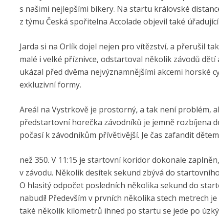
s našimi nejlepšími bikery. Na startu královské dista
z týmu Česká spořitelna Accolade objevil také úřadující
Jarda si na Orlík dojel nejen pro vítězství, a přerušil
malé i velké příznivce, odstartoval několik závodů dětí 
ukázal před dvěma nejvýznamnějšími akcemi horské cykl
exkluzivní formy.
Areál na Vystrkově je prostorný, a tak není problém, ab
předstartovní horečka závodníků je jemně rozbíjena 
počasí k závodníkům přívětivější. Je čas zafandit dětem
než 350. V 11:15 je startovní koridor dokonale zaplněn
v závodu. Několik desítek sekund zbývá do startovního v
O hlasitý odpočet posledních několika sekund do start
nabudí! Především v prvních několika stech metrech je
také několik kilometrů ihned po startu se jede po úzký