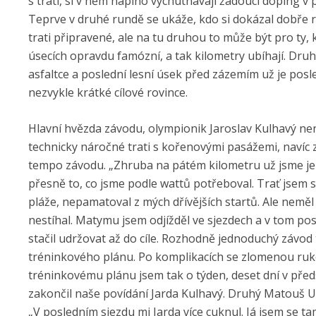
s tratí, si v něm naplno vychutnávají žádoucí doping 
Teprve v druhé rundě se ukáže, kdo si dokázal dobře roz
trati připravené, ale na tu druhou to může být pro ty, 
úsecích opravdu famózní, a tak kilometry ubíhají. Druhý
asfaltce a poslední lesní úsek před zázemím už je posl
nezvykle krátké cílové rovince.
Hlavní hvězda závodu, olympionik Jaroslav Kulhavý nen
technicky náročné trati s kořenovými pasážemi, navíc 
tempo závodu. „Zhruba na pátém kilometru už jsme jeli
přesně to, co jsme podle wattů potřeboval. Trať jsem s
pláže, nepamatoval z mých dřívějších startů. Ale nem
nestíhal. Matymu jsem odjížděl ve sjezdech a v tom po
stačil udržovat až do cíle. Rozhodně jednoduchý závod 
tréninkového plánu. Po komplikacích se zlomenou ruk
tréninkovému plánu jsem tak o týden, deset dní v předs
zakončil naše povídání Jarda Kulhavý. Druhý Matouš Ulm
„V posledním sjezdu mi Jarda více cuknul. Já jsem se tam