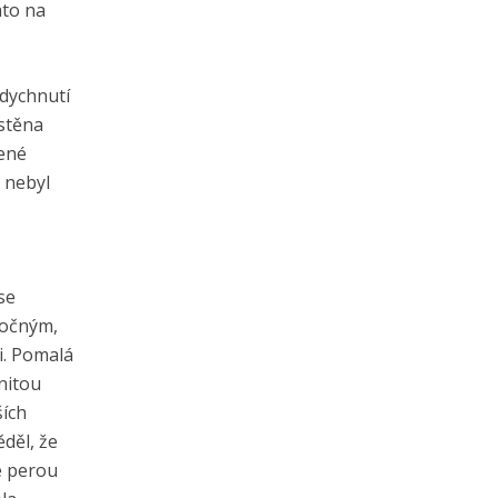
áto na
ddychnutí
ístěna
pené
 nebyl
se
ročným,
i. Pomalá
enitou
ších
děl, že
se perou