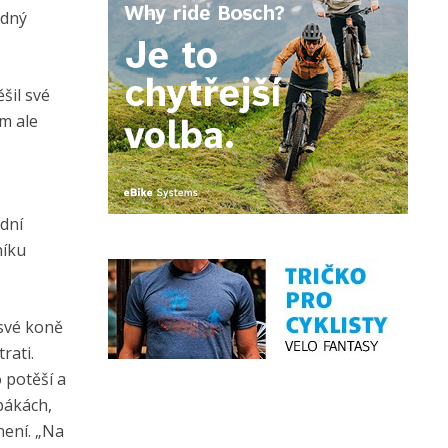
udný
šil své
ím ale
ední
níku
 své koně
rati.
 potěší a
pákách,
není. „Na