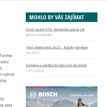
MOHLO BY VÁS ZAJÍMAT
Scott Spark 970: Nevšední univerzál
před 6 hodinami
Test elektrokol 2025 – každý rok lépe
4.6.2025
 Tenhle
vodní
Výměna a údržba brzdových destiček
í,
15.12.2022
m vyhrál
tivy
ěly
ale také