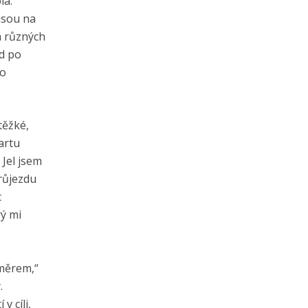
la.
 jsou na
a různých
zd po
po
těžké,
artu
Jel jsem
průjezdu
c
rý mi
směrem,“
.
v cíli,