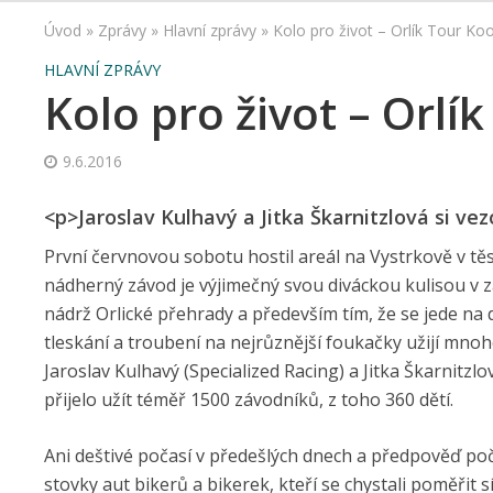
Úvod
»
Zprávy
»
Hlavní zprávy
»
Kolo pro život – Orlík Tour Ko
HLAVNÍ ZPRÁVY
Kolo pro život – Orlí
9.6.2016
<p>Jaroslav Kulhavý a Jitka Škarnitzlová si ve
První červnovou sobotu hostil areál na Vystrkově v těsn
nádherný závod je výjimečný svou diváckou kulisou v z
nádrž Orlické přehrady a především tím, že se jede na dv
tleskání a troubení na nejrůznější foukačky užijí mnoh
Jaroslav Kulhavý (Specialized Racing) a Jitka Škarnitzl
přijelo užít téměř 1500 závodníků, z toho 360 dětí.
Ani deštivé počasí v předešlých dnech a předpověď poč
stovky aut bikerů a bikerek, kteří se chystali poměřit 