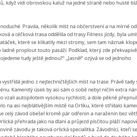
ků, když vidí obrovskou kaluž na jedné straně nebo husté bl
ednoduché. Pravda, několik míst na občerstvení a na mírné o
ková a céčková trasa oddělila od trasy Fitness jízdy, byla um
 zatáček, které se klikatily mezi stromy, sem tam náznak klo
o ladně proplout touto pasáží. Podklad, který zde překvapivě
Pojedeme tudy ještě jednou?“ „Jasně!“ ozývá se od jednoho
ystřídá jedno z nejtechničtějších míst na trase. Právě tady 
erénu. Kamenitý úsek by asi sám o sobě nebyl ničím extra ná
 to vzali autopilotem vysokou rychlostí, a dole pěkně přepnul
lo na asi nejblátivějším místě na Orlíku, které střídalo kam
se celý závod obešel kromě pár odřenin a naraženin bez vět
rlická přehrada jako na dlani a průjezd písčitou pláží napově
lovině závodu je taková orlická specialitka. Závodníci, kteří 