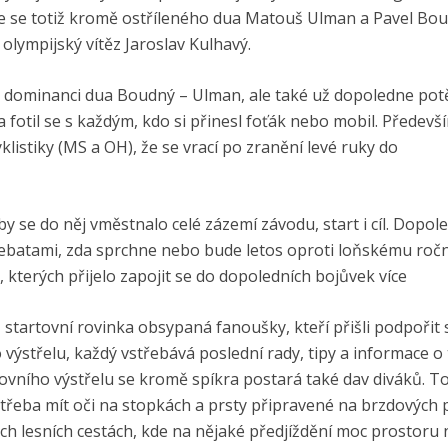
nce se totiž kromě ostříleného dua Matouš Ulman a Pavel Bo
 olympijský vítěz Jaroslav Kulhavý.
 tak dominanci dua Boudný – Ulman, ale také už dopoledne potě
a fotil se s každým, kdo si přinesl foťák nebo mobil. Předevš
istiky (MS a OH), že se vrací po zranění levé ruky do
y se do něj vměstnalo celé zázemí závodu, start i cíl. Dopol
debatami, zda sprchne nebo bude letos oproti loňskému roč
, kterých přijelo zapojit se do dopoledních bojůvek více
, startovní rovinka obsypaná fanoušky, kteří přišli podpořit
ýstřelu, každý vstřebává poslední rady, tipy a informace o t
ovního výstřelu se kromě spíkra postará také dav diváků. To
 třeba mít oči na stopkách a prsty připravené na brzdových 
ch lesních cestách, kde na nějaké předjíždění moc prostoru 