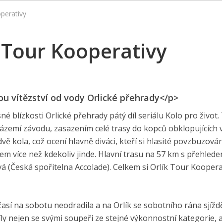
operativy
k Tour Kooperativy
zou vítězství od vody Orlické přehrady</p>
é blízkosti Orlické přehrady pátý díl seriálu Kolo pro život.
ázemí závodu, zasazením celé trasy do kopců obklopujících 
ě kola, což ocení hlavně diváci, kteří si hlasité povzbuzován
em více než kdekoliv jinde. Hlavní trasu na 57 km s přehlede
ová (Česká spořitelna Accolade). Celkem si Orlík Tour Koopera
así na sobotu neodradila a na Orlík se sobotního rána sjížd
síly nejen se svými soupeři ze stejné výkonnostní kategorie, 