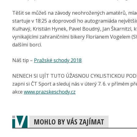
Těšit se můžeš na závody neohrožených amatérů, mladýc
startuje v 18:25 a doprovodí ho autogramiáda největší
Kulhavý, Kristián Hynek, Pavel Boudný, Jan Škarnitzl, 
vynikajícími zahraničními bikery Florianem Vogelem 
dalšími borci.
Náš tip –
Pražské schody 2018
NENECH SI UJÍT TUTO ÚŽASNOU CYKLISTICKOU PODÍVA
zapni si ČT Sport a sleduj nás v úterý 7. 6. v přímém p
akce
www.prazskeschody.cz
MOHLO BY VÁS ZAJÍMAT