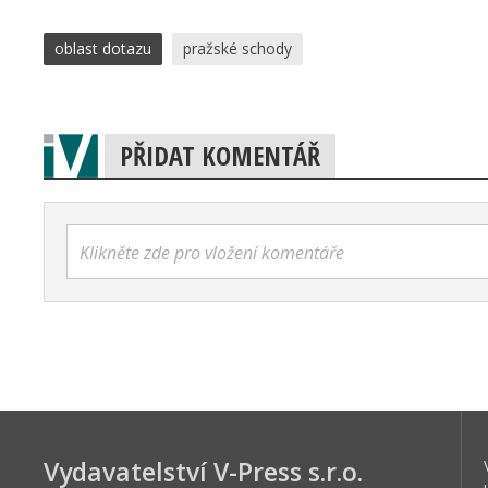
oblast dotazu
pražské schody
PŘIDAT KOMENTÁŘ
Klikněte zde pro vložení komentáře
Vydavatelství V-Press s.r.o.