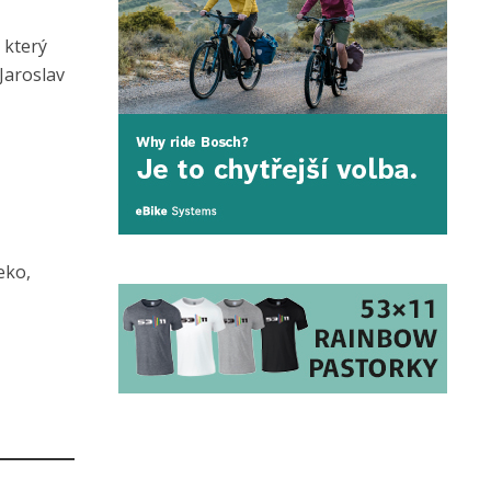
 který
Jaroslav
eko,