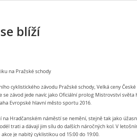
e blíží
stiku na Pražské schody
dního cyklistického závodu Pražské schody, Velká ceny České
 se závod jede navíc jako Oficiální prolog Mistrovství světa
aha Evropské hlavní město sportu 2016.
emí na Hradčanském náměstí se nemění, stejně tak jako úžas
él trati a dávají jim sílu do dalších náročných kol. V letošn
ce je nabitý cyklistikou od 15:00 do 19:00.