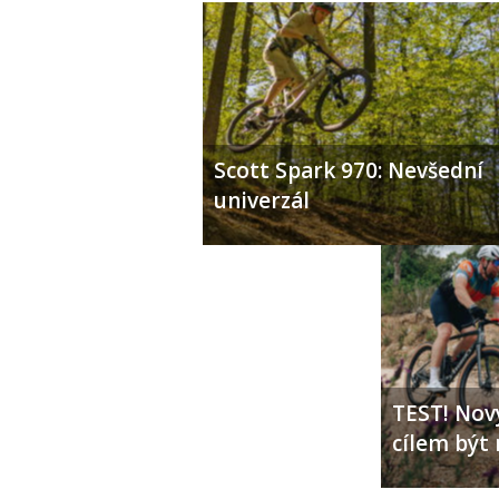
Scott Spark 970: Nevšední
univerzál
TEST! Nový
cílem být 