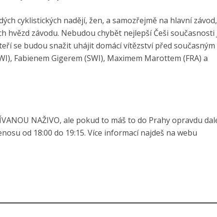
h cyklistických nadějí, žen, a samozřejmě na hlavní závod,
ch hvězd závodu. Nebudou chybět nejlepší Češi současnosti 
kteří se budou snažit uhájit domácí vítězství před současným
(SWI), Fabienem Gigerem (SWI), Maximem Marottem (FRA) a
NOU NAŽIVO, ale pokud to máš to do Prahy opravdu dal
řenosu od 18:00 do 19:15. Více informací najdeš na webu