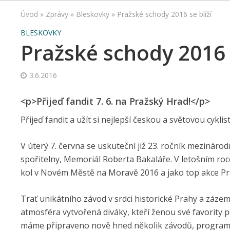
Úvod
»
Zprávy
»
Bleskovky
»
Pražské schody 2016 se blíží
BLESKOVKY
Pražské schody 2016 s
3.6.2016
<p>Přijeď fandit 7. 6. na Pražský Hrad!</p>
Přijeď fandit a užít si nejlepší českou a světovou cykli
V úterý 7. června se uskuteční již 23. ročník mezináro
spořitelny, Memoriál Roberta Bakaláře. V letošním roce
kol v Novém Městě na Moravě 2016 a jako top akce Pr
Trať unikátního závod v srdci historické Prahy a záz
atmosféra vytvořená diváky, kteří ženou své favority pod
máme připraveno nově hned několik závodů, program ak