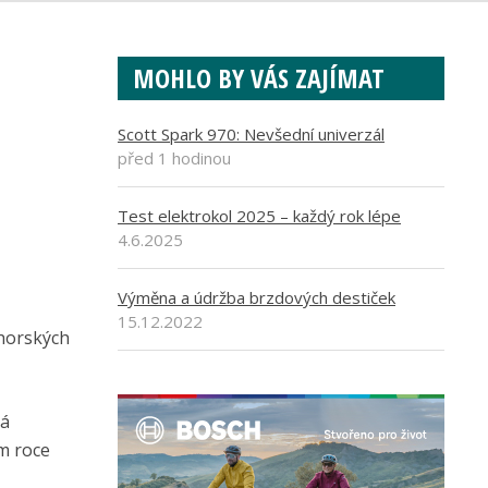
MOHLO BY VÁS ZAJÍMAT
Scott Spark 970: Nevšední univerzál
před 1 hodinou
Test elektrokol 2025 – každý rok lépe
4.6.2025
Výměna a údržba brzdových destiček
15.12.2022
 horských
ná
ím roce