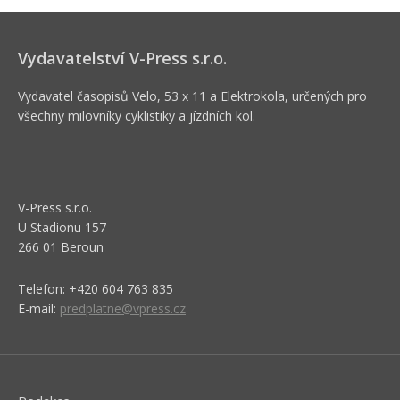
Vydavatelství V-Press s.r.o.
Vydavatel časopisů Velo, 53 x 11 a Elektrokola, určených pro
všechny milovníky cyklistiky a jízdních kol.
V-Press s.r.o.
U Stadionu 157
266 01 Beroun
Telefon: +420 604 763 835
E-mail:
predplatne@vpress.cz