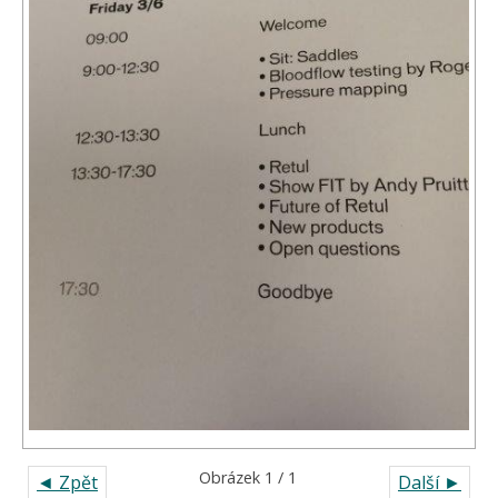
Obrázek 1 / 1
◄ Zpět
Další ►