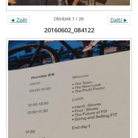
Obrázek 1 / 26
◄ Zpět
Další ►
20160602_084122