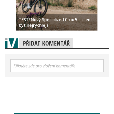
TEST! Nový Specialized Crux 5 s cílem
být nejrychlejší
PŘIDAT KOMENTÁŘ
Klikněte zde pro vložení komentáře