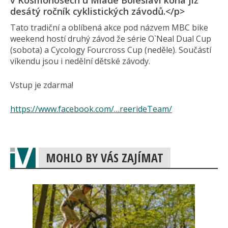
v Kosmonosech u Mladé Boleslavi koná již
desátý ročník cyklistických závodů.</p>
Tato tradiční a oblíbená akce pod názvem MBC bike
weekend hostí druhý závod že série O`Neal Dual Cup
(sobota) a Cycology Fourcross Cup (neděle). Součástí
víkendu jsou i nedělní dětské závody.
Vstup je zdarma!
https://www.facebook.com/…reerideTeam/
MOHLO BY VÁS ZAJÍMAT