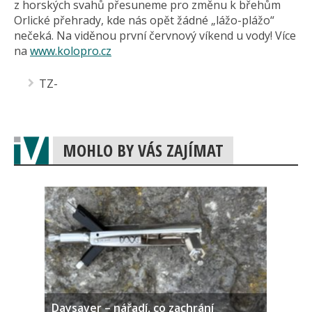
z horských svahů přesuneme pro změnu k břehům
Orlické přehrady, kde nás opět žádné „lážo-plážo“
nečeká. Na viděnou první červnový víkend u vody! Více
na
www.kolopro.cz
TZ-
MOHLO BY VÁS ZAJÍMAT
Daysaver – nářadí, co zachrání