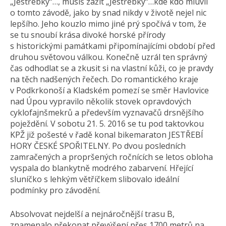
„Jestřebky“…, musíš zažít „Jestřebky“…kde kdo mluvil
o tomto závodě, jako by snad nikdy v životě nejel nic
lepšího. Jeho kouzlo mimo jiné prý spočívá v tom, že
se tu snoubí krása divoké horské přírody
s historickými památkami připomínajícími období před
druhou světovou válkou. Konečně uzrál ten správný
čas odhodlat se a zkusit si na vlastní kůži, co je pravdy
na těch nadšených řečech. Do romantického kraje
v Podkrkonoší a Kladském pomezí se směr Havlovice
nad Úpou vypravilo několik stovek opravdových
cyklofajnšmekrů a především vyznavačů drsnějšího
poježdění. V sobotu 21. 5. 2016 se tu pod taktovkou
KPŽ již pošesté v řadě konal bikemaraton JESTŘEBÍ
HORY ČESKÉ SPOŘITELNY. Po dvou posledních
zamračených a propršených ročnících se letos obloha
vyspala do blankytně modrého zabarvení. Hřející
sluníčko s lehkým větříčkem slibovalo ideální
podmínky pro závodění.
Absolvovat nejdelší a nejnáročnější trasu B,
znamenalo překonat převýšení přes 1700 metrů na