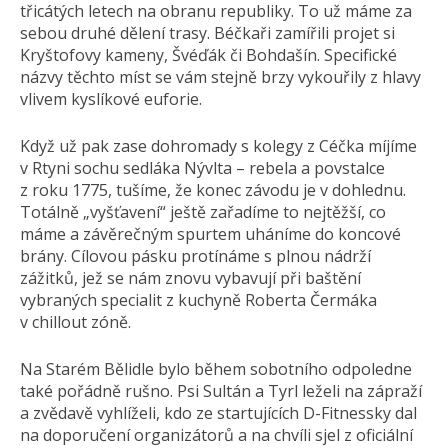
třicátých letech na obranu republiky. To už máme za
sebou druhé dělení trasy. Béčkaři zamířili projet si
Kryštofovy kameny, Švéďák či Bohdašín. Specifické
názvy těchto míst se vám stejně brzy vykouřily z hlavy
vlivem kyslíkové euforie.
Když už pak zase dohromady s kolegy z Céčka míjíme
v Rtyni sochu sedláka Nývlta – rebela a povstalce
z roku 1775, tušíme, že konec závodu je v dohlednu.
Totálně „vyšťavení“ ještě zařadíme to nejtěžší, co
máme a závěrečným spurtem uháníme do koncové
brány. Cílovou pásku protínáme s plnou nádrží
zážitků, jež se nám znovu vybavují při baštění
vybraných specialit z kuchyně Roberta Čermáka
v chillout zóně.
Na Starém Bělidle bylo během sobotního odpoledne
také pořádně rušno. Psi Sultán a Tyrl leželi na zápraží
a zvědavě vyhlíželi, kdo ze startujících D-Fitnessky dal
na doporučení organizátorů a na chvíli sjel z oficiální