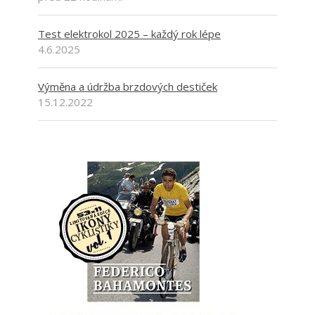
Test elektrokol 2025 – každý rok lépe
4.6.2025
Výměna a údržba brzdových destiček
15.12.2022