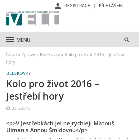
REGISTRACE
PŘIHLÁŠENÍ
MENU
Úvod
»
Zprávy
»
Bleskovky
»
Kolo pro život 2016 – Jestřebí
hory
BLESKOVKY
Kolo pro život 2016 –
Jestřebí hory
23.5.2016
<p>V Jestřebkách jel nejrychleji Matouš
Ulman s Annou Šmídovou</p>