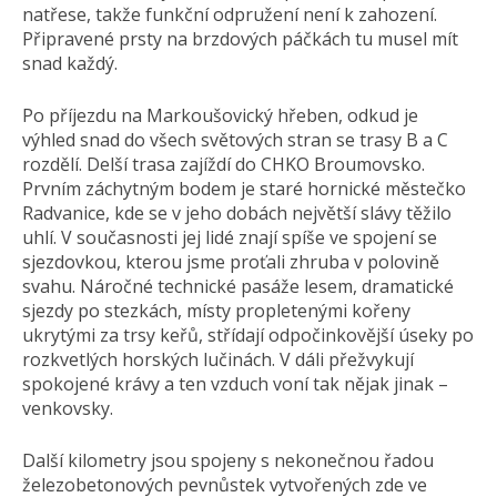
natřese, takže funkční odpružení není k zahození.
Připravené prsty na brzdových páčkách tu musel mít
snad každý.
Po příjezdu na Markoušovický hřeben, odkud je
výhled snad do všech světových stran se trasy B a C
rozdělí. Delší trasa zajíždí do CHKO Broumovsko.
Prvním záchytným bodem je staré hornické městečko
Radvanice, kde se v jeho dobách největší slávy těžilo
uhlí. V současnosti jej lidé znají spíše ve spojení se
sjezdovkou, kterou jsme proťali zhruba v polovině
svahu. Náročné technické pasáže lesem, dramatické
sjezdy po stezkách, místy propletenými kořeny
ukrytými za trsy keřů, střídají odpočinkovější úseky po
rozkvetlých horských lučinách. V dáli přežvykují
spokojené krávy a ten vzduch voní tak nějak jinak –
venkovsky.
Další kilometry jsou spojeny s nekonečnou řadou
železobetonových pevnůstek vytvořených zde ve