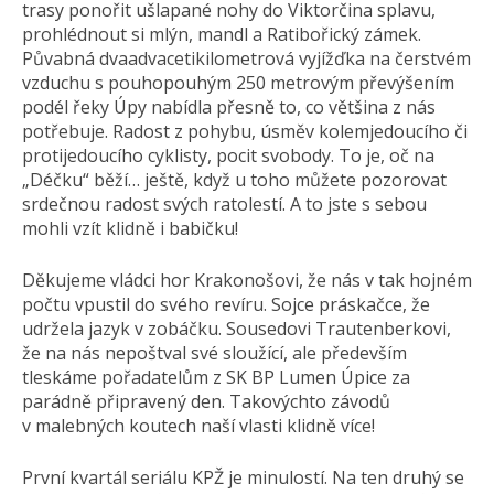
trasy ponořit ušlapané nohy do Viktorčina splavu,
prohlédnout si mlýn, mandl a Ratibořický zámek.
Půvabná dvaadvacetiki­lometrová vyjížďka na čerstvém
vzduchu s pouhopouhým 250 metrovým převýšením
podél řeky Úpy nabídla přesně to, co většina z nás
potřebuje. Radost z pohybu, úsměv kolemjedoucího či
protijedoucího cyklisty, pocit svobody. To je, oč na
„Déčku“ běží… ještě, když u toho můžete pozorovat
srdečnou radost svých ratolestí. A to jste s sebou
mohli vzít klidně i babičku!
Děkujeme vládci hor Krakonošovi, že nás v tak hojném
počtu vpustil do svého revíru. Sojce práskačce, že
udržela jazyk v zobáčku. Sousedovi Trautenberkovi,
že na nás nepoštval své sloužící, ale především
tleskáme pořadatelům z SK BP Lumen Úpice za
parádně připravený den. Takovýchto závodů
v malebných koutech naší vlasti klidně více!
První kvartál seriálu KPŽ je minulostí. Na ten druhý se