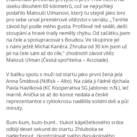
úseku dlouhém 60 kilometrů, což se nejrychleji
podařilo Matouši Ulmanovi, který tu stejně jako loni
pro sebe urval premiérové vítězství v seriálu. „Tenhle
závod byl podle mého gusta. Profilově mě seděl, delší
stoupání a hravé traily neměly chybu. Od začátku jsem
na čele a spolupracoval s Boudou. Ve skupince jel
s námi ještě Michal Kaněra. Zhruba od 30 km jsem už
jel na čele sám až do cíle,“ zhodnotil závod vítěz
Matouš Ulman (Česká spořitelna – Accolade).
V balíku spolu s muži od startu jako první žena jela
Anna Šmídová (Nilfisk – Alto). Na záda ji řádně dýchala
Pavla Havlíková (KC Kooperativa SG Jablonec n.N.), leč
marně. Anička se až do konce nedala a české
reprezentantce v cyklokrosu nadělila solidní dvě a půl
minuty.
Bum-bum, bum-bum!… tlukot kápéžetkového srdce
odbijí deset sekund do startu. Zhluboka se
nadechnout, zkontrolovat svého dvoukolového