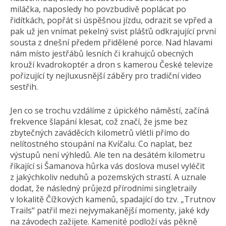
miláčka, naposledy ho povzbudivě poplácat po
řidítkách, popřát si úspěšnou jízdu, odrazit se vpřed a
pak už jen vnímat pekelný svist plášťů odkrajující první
sousta z dnešní předem přidělené porce. Nad hlavami
nám místo jestřábů lesních či krahujců obecných
krouží kvadrokoptér a dron s kamerou České televize
pořizující ty nejluxusnější záběry pro tradiční video
sestřih.
Jen co se trochu vzdálíme z úpického náměstí, začíná
frekvence šlapání klesat, což značí, že jsme bez
zbytečných zaváděcích kilometrů vlétli přímo do
nelítostného stoupání na Kvíčalu. Co naplat, bez
výstupů není výhledů. Ale ten na desátém kilometru
říkající si Šamanova hůrka vás doslova musel vyléčit
z jakýchkoliv neduhů a pozemských strastí. A uznale
dodat, že následný průjezd přírodními singletraily
v lokalitě Čížkových kamenů, spadající do tzv. „Trutnov
Trails“ patřil mezi nejvymakanější momenty, jaké kdy
na závodech zažijete. Kamenité podloží vás pěkně