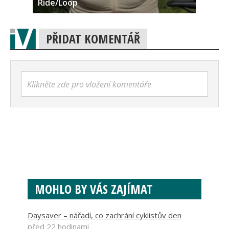
Ride/Loop
PŘIDAT KOMENTÁŘ
Klikněte zde pro vložení komentáře
MOHLO BY VÁS ZAJÍMAT
Daysaver – nářadí, co zachrání cyklistův den
před 22 hodinami