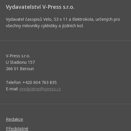
Vydavatelství V-Press s.r.o.
Vydavatel časopisů Velo, 53 x 11 a Elektrokola, určených pro
všechny milovníky cyklistiky a jízdních kol.
V-Press s.r.o.
U Stadionu 157
266 01 Beroun
Telefon: +420 604 763 835
E-mail:
predplatne@vpress.cz
Redakce
Předplatné