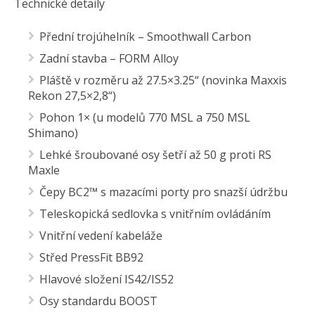
Technické detaily
Přední trojúhelník – Smoothwall Carbon
Zadní stavba – FORM Alloy
Pláště v rozměru až 27.5×3.25“ (novinka Maxxis
Rekon 27,5×2,8“)
Pohon 1× (u modelů 770 MSL a 750 MSL
Shimano)
Lehké šroubované osy šetří až 50 g proti RS
Maxle
Čepy BC2™ s mazacími porty pro snazší údržbu
Teleskopická sedlovka s vnitřním ovládáním
Vnitřní vedení kabeláže
Střed PressFit BB92
Hlavové složení IS42/IS52
Osy standardu BOOST