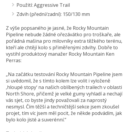
Použití: Aggressive Trail
Zdvih (přední/zadní): 150/130 mm
Z výše popsaného je jasné, že Rocky Mountain
Pipeline nebude žádné ořezávátko pro troškaře, ale
pořádná mašina pro milovníky extra těžkého terénu,
kteří ale chtějí kolo s přiměřenými zdvihy. Dobře to
vystihl produktový manažer Rocky Mountain Ken
Perras:
„Na začátku testování Rocky Mountain Pipeline jsem
si uvědomil, že s tímto kolem lze volit i vyloženě
‚hloupé stopy‘ na našich oblíbených trailech v oblasti
North Shore, přičemž je velké gumy vyhladí a nechají
vás sjet, co byste jindy považovali za naprostý
nesmysl. Čím těžší a techničtější sekce jsem zkoušel
projet, tím víc jsem měl pocit, že někde podvádím, jak
bylo kolo jisté a suverénní.“