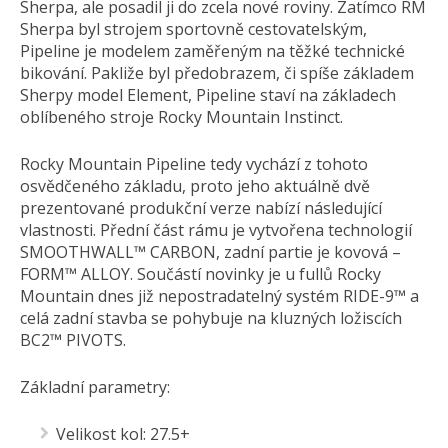
Sherpa, ale posadil ji do zcela nové roviny. Zatímco RM
Sherpa byl strojem sportovně cestovatelským,
Pipeline je modelem zaměřeným na těžké technické
bikování. Pakliže byl předobrazem, či spíše základem
Sherpy model Element, Pipeline staví na základech
oblíbeného stroje Rocky Mountain Instinct.
Rocky Mountain Pipeline tedy vychází z tohoto
osvědčeného základu, proto jeho aktuálně dvě
prezentované produkční verze nabízí následující
vlastnosti. Přední část rámu je vytvořena technologií
SMOOTHWALL™ CARBON, zadní partie je kovová –
FORM™ ALLOY. Součástí novinky je u fullů Rocky
Mountain dnes již nepostradatelný systém RIDE-9™ a
celá zadní stavba se pohybuje na kluzných ložiscích
BC2™ PIVOTS.
Základní parametry:
Velikost kol: 27.5+