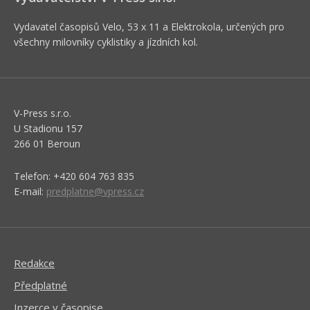
Vydavatel časopisů Velo, 53 x 11 a Elektrokola, určených pro
všechny milovníky cyklistiky a jízdních kol.
V-Press s.r.o.
U Stadionu 157
266 01 Beroun
Telefon: +420 604 763 835
E-mail:
predplatne@vpress.cz
Redakce
Předplatné
Inzerce v časopise