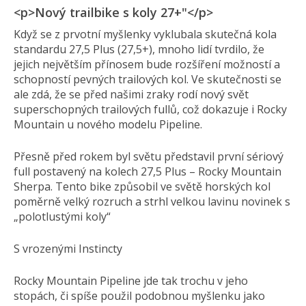
<p>Nový trailbike s koly 27+"</p>
Když se z prvotní myšlenky vyklubala skutečná kola
standardu 27,5 Plus (27,5+), mnoho lidí tvrdilo, že
jejich největším přínosem bude rozšíření možností a
schopností pevných trailových kol. Ve skutečnosti se
ale zdá, že se před našimi zraky rodí nový svět
superschopných trailových fullů, což dokazuje i Rocky
Mountain u nového modelu Pipeline.
Přesně před rokem byl světu představil první sériový
full postavený na kolech 27,5 Plus – Rocky Mountain
Sherpa. Tento bike způsobil ve světě horských kol
poměrně velký rozruch a strhl velkou lavinu novinek s
„polotlustými koly“
S vrozenými Instincty
Rocky Mountain Pipeline jde tak trochu v jeho
stopách, či spíše použil podobnou myšlenku jako