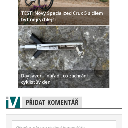
TEST! Nový Specialized Crux 5 s cílem
být nejrychlejší
Daysaver – nářadí, co zachrání
cyklistův den
PŘIDAT KOMENTÁŘ
Klikněte zde pro vložení komentáře