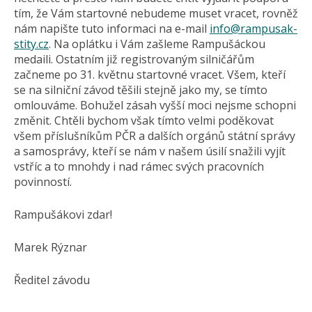
tím, že Vám startovné nebudeme muset vracet, rovněž
nám napište tuto informaci na e-mail
info@
rampusak-
stity.cz
. Na oplátku i Vám zašleme Rampušáckou
medaili. Ostatním již registrovaným silničářům
začneme po 31. květnu startovné vracet. Všem, kteří
se na silniční závod těšili stejně jako my, se tímto
omlouváme. Bohužel zásah vyšší moci nejsme schopni
změnit. Chtěli bychom však tímto velmi poděkovat
všem příslušníkům PČR a dalších orgánů státní správy
a samosprávy, kteří se nám v našem úsilí snažili vyjít
vstříc a to mnohdy i nad rámec svých pracovních
povinností.
Rampušákovi zdar!
Marek Rýznar
Ředitel závodu