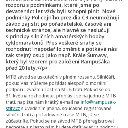
rozporu s podmínkami, které jsme po
devatenáct let vždy byli schopni plnit. Nové
podmínky Policejního prezidia ČR neumožňují
závod zajistit po pořadatelské, časové ani
technické stránce, ale hlavně se neslučují
s principy silničních amatérských hobby
cyklomaratonů. Přes veškeré snahy se
rozhodnutí nepodařilo změnit a potkává nás
tak stejný osud jako např. Krále Šumavy,
který byl vzorem pro založení Rampušáka
před 20 lety.</p>
MTB závod se uskuteční v plném rozsahu. Silničáři,
pokud Vás můžeme požádat alespoň o morální
podporu, zvažte účast na MTB trati. Pokud se do
31. května rozhodnete, přehlásit se na jednu z MTB
tratí, napište nám krátký e-mail na
info@
rampusak-
stity.cz
s uvedením jména, současné registrované
silniční trati a požadované trase MTB, jíž se
zúčastníte. Pokud se na závod MTB přeregistrovat
nechcete a přesto nám budete chtít vyjádřit podporu