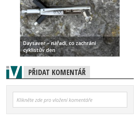
Daysaver – nářadí, co zachrání
cyklistův den
PŘIDAT KOMENTÁŘ
Klikněte zde pro vložení komentáře