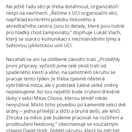
Ale ještě řadu věcí je třeba dotáhnout, organizátoři
nespí na vavřínech. „Řešíme s UCI organizační věci,
například konkrétní podobu tiskového a
akreditačního centra. Jsou to detaily, které jsou nutné
pro hladký chod šampionátu,“ doplňuje Lukáš Vlach,
který se stará o komunikaci s mezinárodními týmy a
Světovou cyklistickou unií UCI.
Nezahálí se ani na oblíbené závodní trati. „Proběhly
první přípravy, vyčistili jsme celé okolí trati od
spadeného klestí a větví, na samotném okruhu se
pracuje tento týden. Je třeba zpevnit některá
vybržděná místa, ale v podstatě žádné velké změny
neplánujeme. Asi tou největší bude zrušení dřevěné
lávky v sekci Mitas Choice, kterou téměř nikdo
nevyužíval. Místo toho povedou po kamenité sekci dvě
dráhy – jedna přímější a těžší a druhá delší, ale lehčí.
Zhruba za měsíc pak budeme pracovat na rozšíření a
prodloužení feedzony,“ obeznamuje se současným
stavem David Hodr, ředitel okruhu, který by měl být