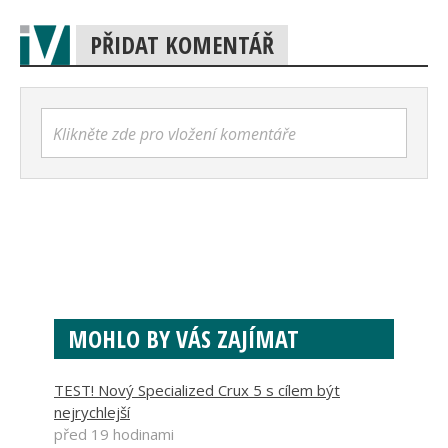
PŘIDAT KOMENTÁŘ
Klikněte zde pro vložení komentáře
MOHLO BY VÁS ZAJÍMAT
TEST! Nový Specialized Crux 5 s cílem být
nejrychlejší
před 19 hodinami