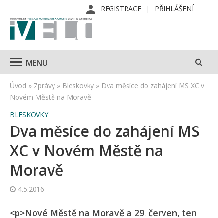
REGISTRACE
PŘIHLÁŠENÍ
MENU
Úvod
»
Zprávy
»
Bleskovky
»
Dva měsíce do zahájení MS XC v
Novém Městě na Moravě
BLESKOVKY
Dva měsíce do zahájení MS
XC v Novém Městě na
Moravě
4.5.2016
<p>Nové Městě na Moravě a 29. červen, ten