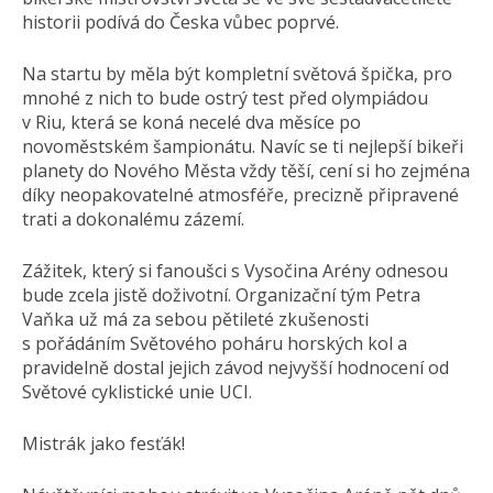
historii podívá do Česka vůbec poprvé.
Na startu by měla být kompletní světová špička, pro
mnohé z nich to bude ostrý test před olympiádou
v Riu, která se koná necelé dva měsíce po
novoměstském šampionátu. Navíc se ti nejlepší bikeři
planety do Nového Města vždy těší, cení si ho zejména
díky neopakovatelné atmosféře, precizně připravené
trati a dokonalému zázemí.
Zážitek, který si fanoušci s Vysočina Arény odnesou
bude zcela jistě doživotní. Organizační tým Petra
Vaňka už má za sebou pětileté zkušenosti
s pořádáním Světového poháru horských kol a
pravidelně dostal jejich závod nejvyšší hodnocení od
Světové cyklistické unie UCI.
Mistrák jako fesťák!