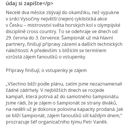
údaj si zapište</p>
Necelé dva měsíce zbývají do okamžiku, než vypukne
v srdci Vysočiny největší (nejen) cyklistická akce
v Česku – mistrovství světa horských kol v olympijské
disciplíně cross country. To se odehraje ve dnech od
29. června do 3. července. Šampionát už má hlavní
partnery, finišují přípravy zázemí a dalších technických
náležitostí. A především: s blížícím se termínem
vzrůstá zájem fanoušků o vstupenky.
Přípravy finišují, o vstupenky je zájem
„Všechno běží podle plánu, zatím jsme nezaznamenali
žádné zádrhely. V nejbližších dnech se rozjede
kampaň, která potrvá až do samotného šampionátu.
Jsme rádi, že je zájem o šampionát ze strany diváků,
na neděli už je dokonce polovina kapacity prodaná. Jak
se blíží šampionát, zájem fanoušků sílí každým dnem,“
prozrazuje šéf organizačního týmu Petr Vaněk.