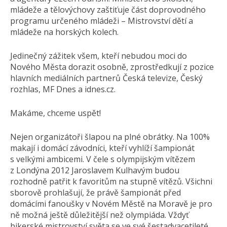
mládeže a tělovýchovy zaštiťuje část doprovodného
programu určeného mládeži – Mistrovství dětí a
mládeže na horských kolech.
Jedinečný zážitek všem, kteří nebudou moci do
Nového Města dorazit osobně, zprostředkují z pozice
hlavních mediálních partnerů Česká televize, Český
rozhlas, MF Dnes a idnes.cz.
Makáme, chceme uspět!
Nejen organizátoři šlapou na plné obrátky. Na 100%
makají i domácí závodníci, kteří vyhlíží šampionát
s velkými ambicemi. V čele s olympijským vítězem
z Londýna 2012 Jaroslavem Kulhavým budou
rozhodně patřit k favoritům na stupně vítězů. Všichni
sborově prohlašují, že právě šampionát před
domácími fanoušky v Novém Městě na Moravě je pro
ně možná ještě důležitější než olympiáda. Vždyť
bikerské mistrovství světa se ve své šestadvacetileté