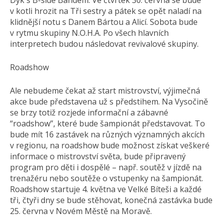
Dyk s B-side Bandem. Ve čtvrtek 30. června se bude
v kotli hrozit na Tři sestry a pátek se opět naladí na
klidnější notu s Danem Bártou a Alicí. Sobota bude
v rytmu skupiny N.O.H.A. Po všech hlavních
interpretech budou následovat revivalové skupiny.
Roadshow
Ale nebudeme čekat až start mistrovství, výjimečná
akce bude představena už s předstihem. Na Vysočině
se brzy totiž rozjede informační a zábavné
“roadshow”, které bude šampionát představovat. To
bude mít 16 zastávek na různých významných akcích
v regionu, na roadshow bude možnost získat veškeré
informace o mistrovství světa, bude připravený
program pro děti i dospělé – např. soutěž v jízdě na
trenažéru nebo soutěže o vstupenky na šampionát.
Roadshow startuje 4. května ve Velké Bíteši a každé
tři, čtyři dny se bude stěhovat, konečná zastávka bude
25. června v Novém Městě na Moravě.