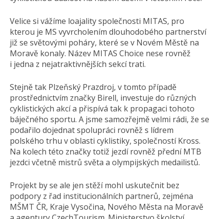
Velice si vážíme loajality společnosti MITAS, pro
kterou je MS vyvrcholením dlouhodobého partnerství
již se světovými poháry, které se v Novém Městě na
Moravě konaly. Název MITAS Choice nese rovněž
i jedna z nejatraktiv­nějších sekcí trati.
Stejně tak Plzeňský Prazdroj, v tomto případě
prostřednictvím značky Birell, investuje do různých
cyklistických akcí a přispívá tak k propagaci tohoto
báječného sportu. A jsme samozřejmě velmi rádi, že se
podařilo dojednat spolupráci rovněž s lídrem
polského trhu v oblasti cyklistiky, společností Kross.
Na kolech této značky totiž jezdí rovněž přední MTB
jezdci včetně mistrů světa a olympijských medailistů.
Projekt by se ale jen stěží mohl uskutečnit bez
podpory z řad institucionálních partnerů, zejména
MŠMT ČR, Kraje Vysočina, Nového Města na Moravě
a agentury CzechTourism. Ministerstvo školství,