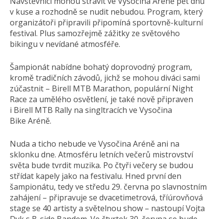
Návštěvníci mohou strávit ve Vysočina Aréně pět dnů
v kuse a rozhodně se nudit nebudou. Program, který
organizátoři připravili připomíná sportovně-kulturní
festival. Plus samozřejmě zážitky ze světového
bikingu v nevídané atmosféře.
Šampionát nabídne bohatý doprovodný program,
kromě tradičních závodů, jichž se mohou diváci sami
zúčastnit – Birell MTB Marathon, populární Night
Race za umělého osvětlení, je také nově připraven
i Birell MTB Rally na singltracích ve Vysočina
Bike Aréně.
Nuda a ticho nebude ve Vysočina Aréně ani na
sklonku dne. Atmosféru letních večerů mistrovství
světa bude tvrdit muzika. Po čtyři večery se budou
střídat kapely jako na festivalu. Hned první den
šampionátu, tedy ve středu 29. června po slavnostním
zahájení – připravuje se dvacetimetrová, tříúrovňová
stage se 40 artisty a světelnou show – nastoupí Vojta