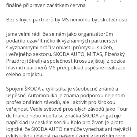
finálně připraven začátkem června.
Bez silných partnerů by MS nemohlo být skutečností
Jsme velmi rádi, že se nám jako organizátorům
podařilo uzavřít několik významných partnerství
s významnými hráči v oblasti průmyslu, služeb,
i veřejného sektoru. ŠKODA AUTO, MITAS, Plzeňský
Prazdroj (Birell) a společnost Kross zajišťují z pozice
hlavních partnerů MS předpoklad úspěšné realizace
celého projektu.
Spojení ŠKODA a cyklistika je všeobecně známé a
úspěšné. Automobilka je známa podporou nejenom
profesionálních závodů, ale i aktivit pro širokou
veřejnost. Vedle světově proslulých závodů jako Tour
de France nebo Vuelta se značka ŠKODA angažuje
například i v českém seriálu Kolo pro život. Je proto
logické, že ŠKODA AUTO nemůže vynechat ani největší
cyklistickou událost na našem území v letošním roce.