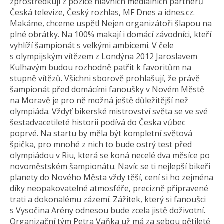
zprostředkují z pozice hlavních mediálních partnerů
Česká televize, Český rozhlas, MF Dnes a idnes.cz.
Makáme, chceme uspět! Nejen organizátoři šlapou na
plné obrátky. Na 100% makají i domácí závodníci, kteří
vyhlíží šampionát s velkými ambicemi. V čele
s olympijským vítězem z Londýna 2012 Jaroslavem
Kulhavým budou rozhodně patřit k favoritům na
stupně vítězů. Všichni sborově prohlašují, že právě
šampionát před domácími fanoušky v Novém Městě
na Moravě je pro ně možná ještě důležitější než
olympiáda. Vždyť bikerské mistrovství světa se ve své
šestadvacetileté historii podívá do Česka vůbec
poprvé. Na startu by měla být kompletní světová
špička, pro mnohé z nich to bude ostrý test před
olympiádou v Riu, která se koná necelé dva měsíce po
novoměstském šampionátu. Navíc se ti nejlepší bikeři
planety do Nového Města vždy těší, cení si ho zejména
díky neopakovatelné atmosféře, precizně připravené
trati a dokonalému zázemí. Zážitek, který si fanoušci
s Vysočina Arény odnesou bude zcela jistě doživotní.
Organizační tým Petra Vaňka už má za sebou pětileté