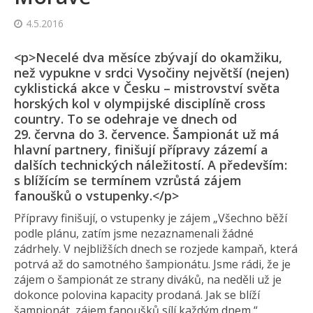
4.5.2016
<p>Necelé dva měsíce zbývají do okamžiku,
než vypukne v srdci Vysočiny největší (nejen)
cyklistická akce v Česku – mistrovství světa
horských kol v olympijské disciplíně cross
country. To se odehraje ve dnech od
29. června do 3. července. Šampionát už má
hlavní partnery, finišují přípravy zázemí a
dalších technických náležitostí. A především:
s blížícím se termínem vzrůstá zájem
fanoušků o vstupenky.</p>
Přípravy finišují, o vstupenky je zájem „Všechno běží
podle plánu, zatím jsme nezaznamenali žádné
zádrhely. V nejbližších dnech se rozjede kampaň, která
potrvá až do samotného šampionátu. Jsme rádi, že je
zájem o šampionát ze strany diváků, na neděli už je
dokonce polovina kapacity prodaná. Jak se blíží
šampionát, zájem fanoušků sílí každým dnem,“