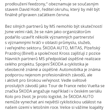
prodloužení feedzony,“ obeznamuje se současným
stavem David Hodr, ředitel okruhu, který by měl být
finálně připraven začátkem června.
Bez silných partnerů by MS nemohlo být skutečností
Jsme velmi rádi, že se nám jako organizátorům
podařilo uzavřít několik významných partnerství
s významnými hráči v oblasti průmyslu, služeb,
i veřejného sektoru. ŠKODA AUTO, MITAS, Plzeňský
Prazdroj (Birell) a společnost Kross zajišťují z pozice
hlavních partnerů MS předpoklad úspěšné realizace
celého projektu. Spojení ŠKODA a cyklistika je
všeobecně známé a úspěšné. Automobilka je známa
podporou nejenom profesionálních závodů, ale
i aktivit pro širokou veřejnost. Vedle světově
proslulých závodů jako Tour de France nebo Vuelta se
značka ŠKODA angažuje například i v českém seriálu
Kolo pro život. Je proto logické, že ŠKODA AUTO
nemůže vynechat ani největší cyklistickou událost na
našem území v letošním roce. Velice si vážíme loajality