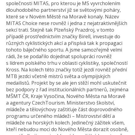
společnosti MITAS, pro kterou je MS vyvrcholením
dlouhodobého partnerství již se světovými poháry,
které se v Novém Městě na Moravě konaly. Název
MITAS Choice nese rovněž i jedna z nejatraktiv­nějších
sekcí trati. Stejně tak Plzeňský Prazdroj, v tomto
případě prostřednictvím značky Birell, investuje do
různých cyklistických akcí a přispívá tak k propagaci
tohoto báječného sportu. A jsme samozřejmě velmi
rádi, že se podařilo dojednat spolupráci rovněž
s lídrem polského trhu v oblasti cyklistiky, společností
Kross. Na kolech této značky totiž jezdí rovněž přední
MTB jezdci včetně mistrů světa a olympijských
medailistů. Projekt by se ale jen stěží mohl uskutečnit
bez podpory z řad institucionálních partnerů, zejména
MŠMT ČR, Kraje Vysočina, Nového Města na Moravě
a agentury CzechTourism. Ministerstvo školství,
mládeže a tělovýchovy zaštiťuje část doprovodného
programu určeného mládeži – Mistrovství dětí a
mládeže na horských kolech. Jedinečný zážitek všem,
kteří nebudou moci do Nového Města dorazit osobně,