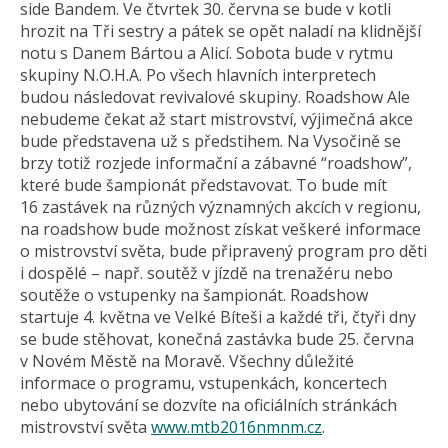
side Bandem. Ve čtvrtek 30. června se bude v kotli
hrozit na Tři sestry a pátek se opět naladí na klidnější
notu s Danem Bártou a Alicí. Sobota bude v rytmu
skupiny N.O.H.A. Po všech hlavních interpretech
budou následovat revivalové skupiny. Roadshow Ale
nebudeme čekat až start mistrovství, výjimečná akce
bude představena už s předstihem. Na Vysočině se
brzy totiž rozjede informační a zábavné “roadshow”,
které bude šampionát představovat. To bude mít
16 zastávek na různých významných akcích v regionu,
na roadshow bude možnost získat veškeré informace
o mistrovství světa, bude připravený program pro děti
i dospělé – např. soutěž v jízdě na trenažéru nebo
soutěže o vstupenky na šampionát. Roadshow
startuje 4. května ve Velké Bíteši a každé tři, čtyři dny
se bude stěhovat, konečná zastávka bude 25. června
v Novém Městě na Moravě. Všechny důležité
informace o programu, vstupenkách, koncertech
nebo ubytování se dozvíte na oficiálních stránkách
mistrovství světa
www.mtb2016nmnm.cz
.