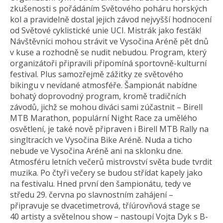
zkušenosti s pořádáním Světového poháru horských
kol a pravidelně dostal jejich závod nejvyšší hodnocení
od Světové cyklistické unie UCI. Mistrák jako fesťák!
Návštěvníci mohou strávit ve Vysočina Aréně pět dnů
v kuse a rozhodně se nudit nebudou. Program, který
organizátoři připravili připomíná sportovně-kulturní
festival. Plus samozřejmě zážitky ze světového
bikingu v nevídané atmosféře. Šampionát nabídne
bohatý doprovodný program, kromě tradičních
závodů, jichž se mohou diváci sami zúčastnit – Birell
MTB Marathon, populární Night Race za umělého
osvětlení, je také nově připraven i Birell MTB Rally na
singltracích ve Vysočina Bike Aréně. Nuda a ticho
nebude ve Vysočina Aréně ani na sklonku dne.
Atmosféru letních večerů mistrovství světa bude tvrdit
muzika. Po čtyři večery se budou střídat kapely jako
na festivalu. Hned první den šampionátu, tedy ve
středu 29. června po slavnostním zahájení –
připravuje se dvacetimetrová, tříúrovňová stage se
40 artisty a světelnou show – nastoupí Vojta Dyk s B-