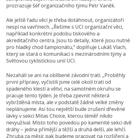
prozrazuje šéf organizačního týmu Petr Vaněk.
Ale ještě řadu věcí je třeba dotáhnout, organizátoři
nespí na vavřínech. „Řešíme s UCI organizační věci,
například konkrétní podobu tiskového a
akreditačního centra. Jsou to detaily, které jsou nutné
pro hladký chod šampionátu,“ doplňuje Lukáš Vlach,
který se stará o komunikaci s mezinárodními týmy a
Světovou cyklistickou unií UCI.
Nezahálí se ani na oblíbené závodní trati. „Proběhly
první přípravy, vyčistili jsme celé okolí trati od
spadeného klestí a větví, na samotném okruhu se
pracuje tento týden. Je třeba zpevnit některá
vybržděná místa, ale v podstatě žádné velké změny
neplánujeme. Asi tou největší bude zrušení dřevěné
lávky v sekci Mitas Choice, kterou téměř nikdo
nevyužíval. Místo toho povedou po kamenité sekci dvě
dráhy – jedna přímější a těžší a druhá delší, ale lehčí.
Zhruba za měsíc pak budeme pracovat na rozšíření a