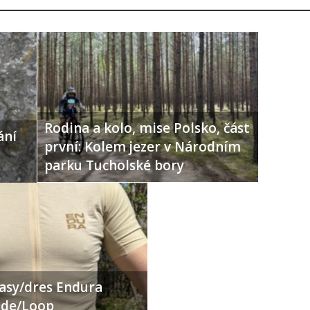
Rodina a kolo, mise Polsko, část
ání
první: Kolem jezer v Národním
parku Tucholské bory
ťasy/dres Endura
Ride/Loop