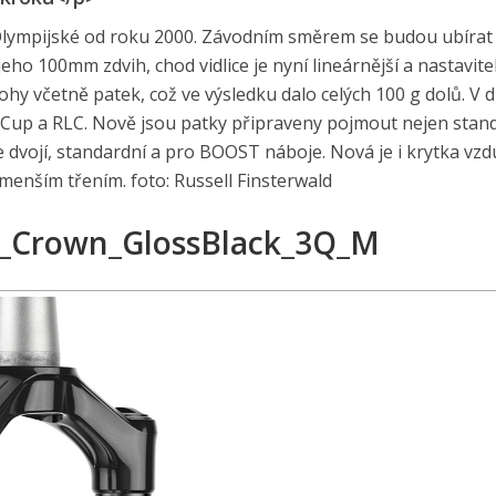
ty Olympijské od roku 2000. Závodním směrem se budou ubírat 
eho 100mm zdvih, chod vidlice je nyní lineárnější a nastavite
nohy včetně patek, což ve výsledku dalo celých 100 g dolů. V 
 Cup a RLC. Nově jsou patky připraveny pojmout nejen stand
e dvojí, standardní a pro BOOST náboje. Nová je i krytka vz
s menším třením. foto: Russell Finsterwald
_Crown_GlossBlack_3Q_M