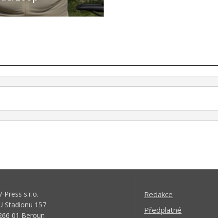
V-Press s.r.o.
Redakce
U Stadionu 157
Předplatné
266 01 Beroun