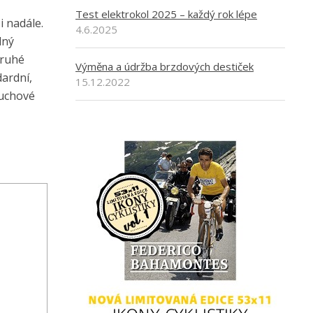
Test elektrokol 2025 – každý rok lépe
i nadále.
4.6.2025
lný
druhé
Výměna a údržba brzdových destiček
ardní,
15.12.2022
duchové