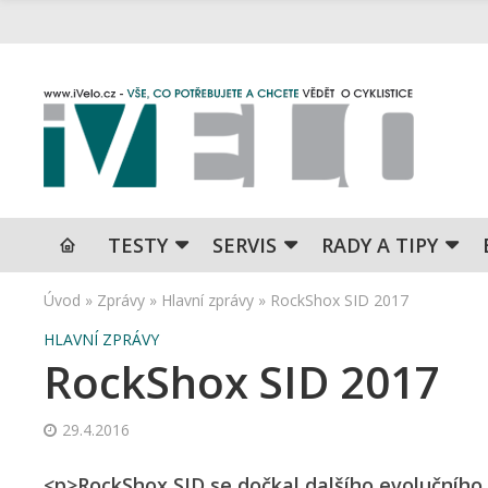
TESTY
SERVIS
RADY A TIPY
Úvod
»
Zprávy
»
Hlavní zprávy
»
RockShox SID 2017
HLAVNÍ ZPRÁVY
RockShox SID 2017
29.4.2016
<p>RockShox SID se dočkal dalšího evolučního