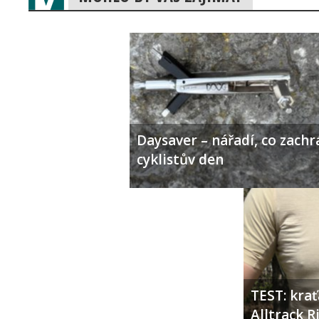
Daysaver – nářadí, co zachr
cyklistův den
TEST: kra
Alltrack 