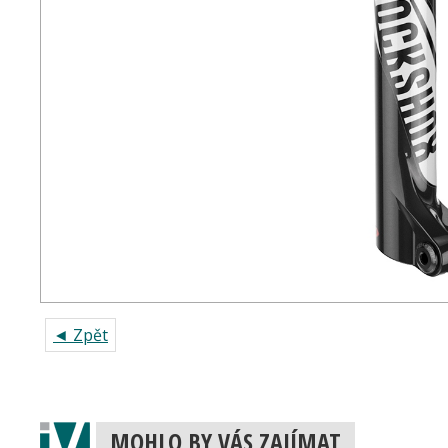
◄ Zpět
MOHLO BY VÁS ZAJÍMAT