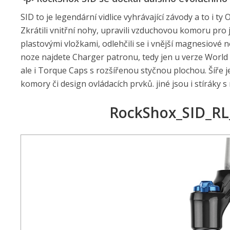
SID to je legendární vidlice vyhrávající závody a to i 
Zkrátili vnitřní nohy, upravili vzduchovou komoru pro j
plastovými vložkami, odlehčili se i vnější magnesiové 
noze najdete Charger patronu, tedy jen u verze World
ale i Torque Caps s rozšířenou styčnou plochou. Šíře j
komory či design ovládacích prvků. jiné jsou i stíráky 
RockShox_SID_RL