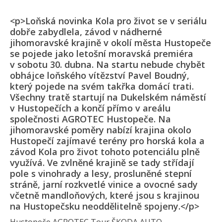
<p>Loňská novinka Kola pro život se v seriálu
dobře zabydlela, závod v nádherné
jihomoravské krajině v okolí města Hustopeče
se pojede jako letošní moravská premiéra
v sobotu 30. dubna. Na startu nebude chybět
obhájce loňského vítězství Pavel Boudný,
který pojede na svém takřka domácí trati.
Všechny tratě startují na Dukelském náměstí
v Hustopečích a končí přímo v areálu
společnosti AGROTEC Hustopeče. Na
jihomoravské poměry nabízí krajina okolo
Hustopečí zajímavé terény pro horská kola a
závod Kola pro život tohoto potenciálu plně
využívá. Ve zvlněné krajině se tady střídají
pole s vinohrady a lesy, prosluněné stepní
stráně, jarní rozkvetlé vinice a ovocné sady
včetně mandloňových, které jsou s krajinou
na Hustopečsku neoddělitelně spojeny.</p>