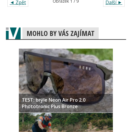
Obrázek 1 / 9
◄ Zpět
Další ►
MOHLO BY VÁS ZAJÍMAT
TEST: brýle Neon Air Pro 2.0
Phototronic Plus Bronze