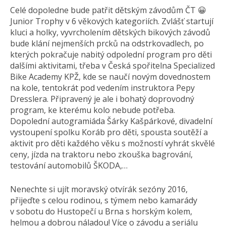
Celé dopoledne bude patřit dětským závodům ČT 😀
Junior Trophy v 6 věkových kategoriích. Zvlášť startují
kluci a holky, vyvrcholením dětských bikových závodů
bude klání nejmenších prcků na odstrkovadlech, po
kterých pokračuje nabitý odpolední program pro děti
dalšími aktivitami, třeba v Česká spořitelna Specialized
Bike Academy KPŽ, kde se naučí novým dovednostem
na kole, tentokrát pod vedením instruktora Pepy
Dresslera. Připravený je ale i bohatý doprovodný
program, ke kterému kolo nebude potřeba.
Dopolední autogramiáda Šárky Kašpárkové, divadelní
vystoupení spolku Koráb pro děti, spousta soutěží a
aktivit pro děti každého věku s možností vyhrát skvělé
ceny, jízda na traktoru nebo zkouška bagrování,
testování automobilů ŠKODA,…
Nenechte si ujít moravský otvírák sezóny 2016,
přijeďte s celou rodinou, s týmem nebo kamarády
v sobotu do Hustopečí u Brna s horským kolem,
helmou a dobrou náladou! Více o závodu a seriálu