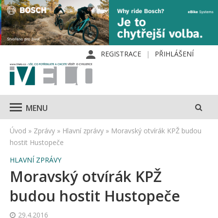
REGISTRACE
PŘIHLÁŠENÍ
MENU
Úvod
»
Zprávy
»
Hlavní zprávy
»
Moravský otvírák KPŽ budou
hostit Hustopeče
HLAVNÍ ZPRÁVY
Moravský otvírák KPŽ
budou hostit Hustopeče
29.4.2016