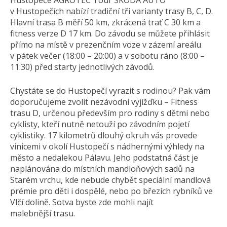
Hustopeče AGROTEC Tour ŠKODA AUTO
v Hustopečích nabízí tradiční tři varianty trasy B, C, D.
Hlavní trasa B měří 50 km, zkrácená trať C 30 km a
fitness verze D 17 km. Do závodu se můžete přihlásit
přímo na místě v prezenčním voze v zázemí areálu
v pátek večer (18:00 – 20:00) a v sobotu ráno (8:00 –
11:30) před starty jednotlivých závodů.
Chystáte se do Hustopečí vyrazit s rodinou? Pak vám
doporučujeme zvolit nezávodní vyjížďku – Fitness
trasu D, určenou především pro rodiny s dětmi nebo
cyklisty, kteří nutně netouží po závodním pojetí
cyklistiky. 17 kilometrů dlouhý okruh vás provede
vinicemi v okolí Hustopečí s nádhernými výhledy na
město a nedalekou Pálavu. Jeho podstatná část je
naplánována do místních mandloňových sadů na
Starém vrchu, kde nebude chybět speciální mandlová
prémie pro děti i dospělé, nebo po březích rybníků ve
Vlčí dolině. Sotva byste zde mohli najít
malebnější trasu.