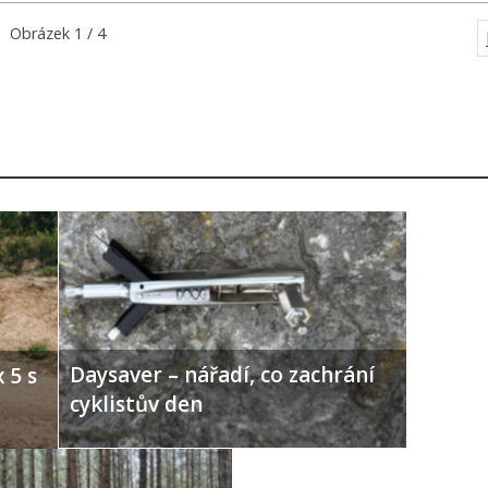
Obrázek 1 / 4
Daysaver – nářadí, co zachrání
 5 s
cyklistův den