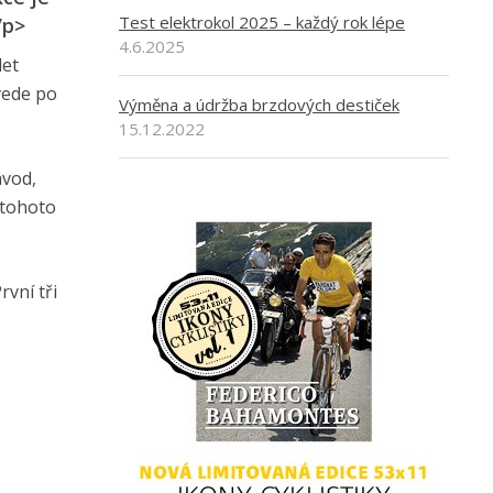
Test elektrokol 2025 – každý rok lépe
/p>
4.6.2025
let
vede po
Výměna a údržba brzdových destiček
15.12.2022
ávod,
 tohoto
rvní tři