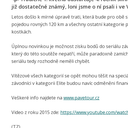
již dostatečné známý, loni jsme o ní psali i ve
Letos došlo k mírné úpravě trati, která bude pro obě s
pojedou rovných 120 km a všechny ostatní kategorie p
kostkách.
Úplnou novinkou je možnost zisku bodů do seriálu zá
který do této soutěže nepatří, může paradoxně zamícha
seriálu tedy rozhodně neměli chybět.
Vítězové všech kategorií se opět mohou těšit na speciál
závodníci v kategorii Elite budou navíc odměněni finančním
Veškeré info najdete na
www.pavetour.cz
Video z roku 2015 zde:
https://www.youtube.com/watc
(TZ)