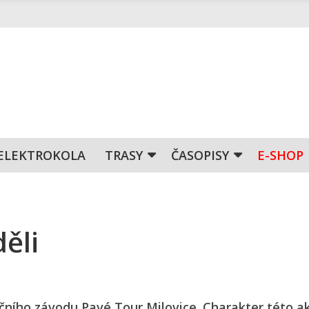
ELEKTROKOLA
TRASY
ČASOPISY
E-SHOP
děli
ničního závodu Pavé Tour Milovice. Charakter této a