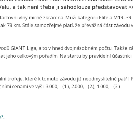
 Velu, a tak není třeba ji sáhodlouze představovat.<
tartovní vlny mírně zkrácena. Muži kategorií Elite a M19–39 
ak 78 km. Stále samozřejmě platí, že převážná část závodu 
vodů GIANT Liga, a to v hned dvojnásobném počtu. Takže z
t jeho celkovým pořadím. Na startu by pravidelní účastníci
ní trofeje, které k tomuto závodu již neodmyslitelně patří. P
i cenami ve výši: 3.000,– (1.), 2.000,– (2.), 1.000,– (3.)
h?…