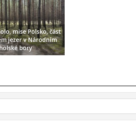
olo, mise Polsko, část
lem jezer v Národním
holské bory