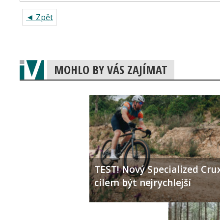
◄ Zpět
MOHLO BY VÁS ZAJÍMAT
TEST! Nový Specialized Crux
cílem být nejrychlejší