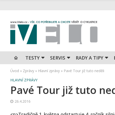
TESTY
SERVIS
RADY A TIPY
Úvod
»
Zprávy
»
Hlavní zprávy
»
Pavé Tour již tuto neděli
HLAVNÍ ZPRÁVY
Pavé Tour již tuto ne
26.4.2016
<p>Tradičně 1. května odstartuje 4. ročník sil