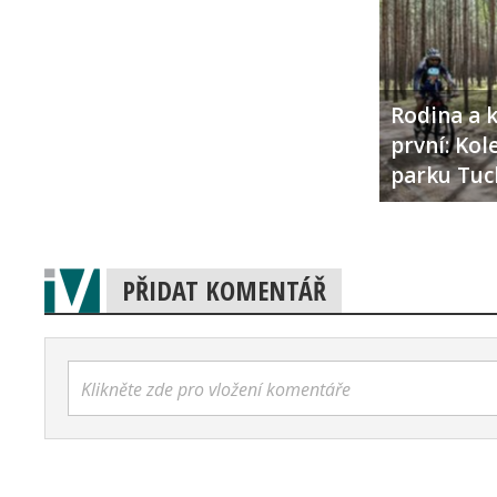
Rodina a k
první: Ko
parku Tuc
PŘIDAT KOMENTÁŘ
Klikněte zde pro vložení komentáře