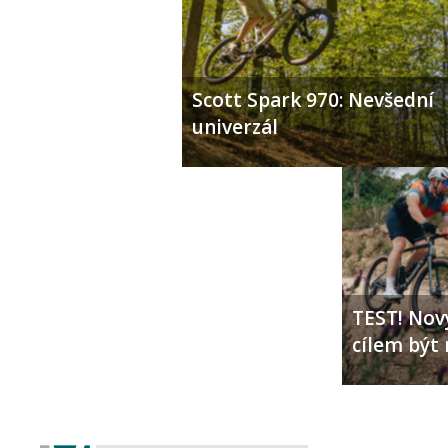
Scott Spark 970: Nevšední
univerzál
TEST! Nový
cílem být 