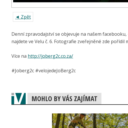
◄ Zpět
Denní zpravodajství se objevuje na našem facebooku,
najdete ve Velu č. 6. Fotografie zveřejněné zde pořídil
Více na
http://joberg2c.co.za/
#Joberg2c #velojedeJoBerg2c
MOHLO BY VÁS ZAJÍMAT