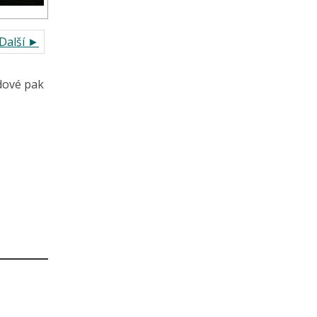
Další ►
dové pak