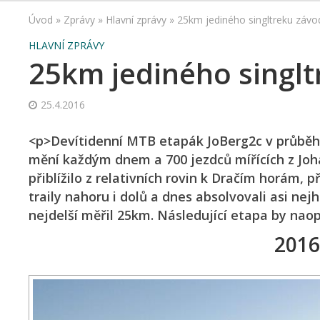
Úvod
»
Zprávy
»
Hlavní zprávy
»
25km jediného singltreku záv
HLAVNÍ ZPRÁVY
25km jediného singlt
25.4.2016
<p>Devítidenní MTB etapák JoBerg2c v průběhu 
mění každým dnem a 700 jezdců mířících z Jo
přiblížilo z relativních rovin k Dračím horám,
traily nahoru i dolů a dnes absolvovali asi nej
nejdelší měřil 25km. Následující etapa by naop
2016