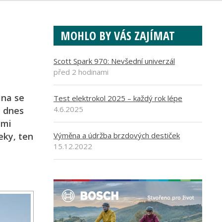
MOHLO BY VÁS ZAJÍMAT
Scott Spark 970: Nevšední univerzál
před 2 hodinami
ina se
Test elektrokol 2025 – každý rok lépe
4.6.2025
e dnes
ými
eky, ten
Výměna a údržba brzdových destiček
15.12.2022