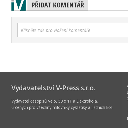
PŘIDAT KOMENTÁŘ
Klikněte zde pro vložení komentáře
Vydavatelství V-Press s.r.o.
Vydavatel časopisů Velo, 53 x 11 a Elektrokola,
určených pro všechny milovníky cyklistiky a jízdních kol.