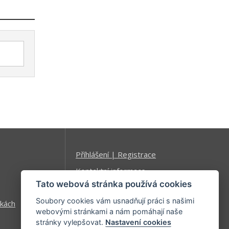
Příhlášení | Registrace
Kontaktní informace
Tato webová stránka používá cookies
Mapa stránek
Soubory cookies vám usnadňují práci s našimi
kách
webovými stránkami a nám pomáhají naše
stránky vylepšovat.
Nastavení cookies