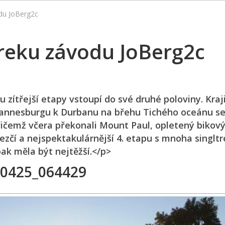
odu JoBerg2c
reku závodu JoBerg2c
zítřejší etapy vstoupí do své druhé poloviny. Kraj
hannesburgu k Durbanu na břehu Tichého oceánu s
 přičemž včera překonali Mount Paul, opletený bikov
hezčí a nejspektakulárnější 4. etapu s mnoha singltr
ak měla být nejtěžší.</p>
0425_064429