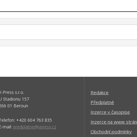
V-Press s.r.o.
Redakce
U Stadionu 157
Předplatné
266 01 Beroun
Inzerce v časopise
Telefon: +420 604 763 835
Inzerce na www strán
E-mail:
predplatne@vpress.cz
Obchodní podmínky