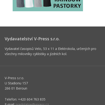
Vydavatelství V-Press s.r.o.
Vydavatel časopisů Velo, 53 x 11 a Elektrokola, určených pro
všechny milovníky cyklistiky a jízdních kol.
V-Press s.r.o.
U Stadionu 157
266 01 Beroun
Telefon: +420 604 763 835
E-mail:
predplatne@vpress.cz