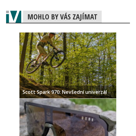
MOHLO BY VÁS ZAJÍMAT
Scott Spark 970: Nevšední univerzál