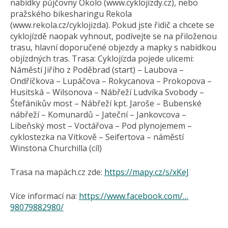
nabídky půjčovny Okolo (www.cyklojízdy.cz), nebo
pražského bikesharingu Rekola
(www.rekola.cz/cyklojizda). Pokud jste řidič a chcete se
cyklojízdě naopak vyhnout, podívejte se na přiloženou
trasu, hlavní doporučené objezdy a mapky s nabídkou
objízdných tras. Trasa: Cyklojízda pojede ulicemi:
Náměstí Jiřího z Poděbrad (start) – Laubova –
Ondříčkova – Lupáčova – Rokycanova – Prokopova –
Husitská – Wilsonova – Nábřeží Ludvíka Svobody –
Štefánikův most – Nábřeží kpt. Jaroše – Bubenské
nábřeží – Komunardů – Jateční – Jankovcova –
Libeňský most – Voctářova – Pod plynojemem –
cyklostezka na Vítkově – Seifertova – náměstí
Winstona Churchilla (cíl)
Trasa na mapách.cz zde:
https://mapy.cz/s/xKeJ
Více informací na:
https://www.facebook.com/…
98079882980/