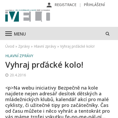
REGISTRACE
PŘIHLÁŠENÍ
MENU
Úvod
»
Zprávy
»
Hlavní zprávy
»
Vyhraj prďácké kolo!
HLAVNÍ ZPRÁVY
Vyhraj prďácké kolo!
20.4.2016
<p>Na webu iniciativy Bezpečně na kole
najdete nejen adresář desítek dětských a
mládežnických klubů, kalendář akcí pro malé
cyklisty, či užitečné tipy pro začátečníky. Čas
od času můžete i něco vyhrát a tentokrát pro
vás máme trofej vskutku fe-no-me-nál-ní…