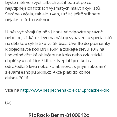
byste měli ve svých albech začít pátrat po co
nejvtipnějších fotkách vysmátých malých cyklistů.
Sezóna začala, tak alou ven, určitě ještě stihnete
nějaké to foto cvaknout.
U nás vyhrávají úplně všichni! Ať odpovíte správně
nebo ne, získáte slevu na nákup vybavení u specialistů
na dětskou cyklistiku ve Skibi.cz. Uveďte do poznámky
k objednávce kód BNK1604 a získejte slevu 10% na
libovolné dětské oblečení na kolo nebo cyklistické
doplňky v nabídce Skibi.cz. Neplatí pro kola a
odrážedla. Slevu nelze kombinovat s jinými akcemi či
slevami eshopu Skibi.cz. Akce platí do konce
dubna 2016.
Více na
http://www.bezpecnenakole.cz/…prdacke-kolo
(tz)
RipRock-Berm-8100942c