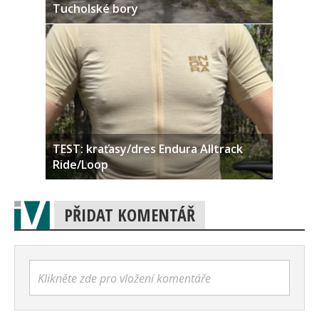
Tucholské bory
TEST: kraťasy/dres Endura Alltrack
Ride/Loop
PŘIDAT KOMENTÁŘ
Klikněte zde pro vložení komentáře