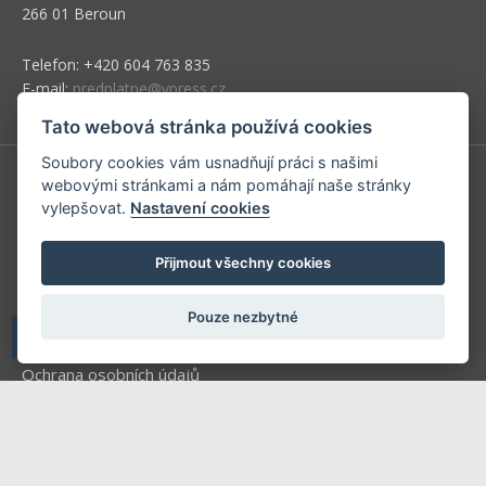
266 01 Beroun
Telefon: +420 604 763 835
E-mail:
predplatne@vpress.cz
Tato webová stránka používá cookies
Soubory cookies vám usnadňují práci s našimi
webovými stránkami a nám pomáhají naše stránky
Redakce
vylepšovat.
Nastavení cookies
Předplatné
Přijmout všechny cookies
Inzerce v časopise
Inzerce na www stránkách
Pouze nezbytné
Obchodní podmínky
Ochrana osobních údajů