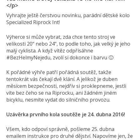
</p>
Vyhrajte ještě čerstvou novinku, parádní dětské kolo
Specialized Riprock Int!
Výherce si může vybrat, zda chce tento stroj ve
velikosti 20“ nebo 24“, to podle toho, jak velký je jeho
malý cyklista. A když vítěz odpřísáhne
#BezHelmyNejedu, zvolí si dokonce i barvu 🙂
K pořádné výhře patří pořádná soutěž, takže
tentokrát vás čekají dvě klání. A jelikož je duben
měsícem bezpečnosti, nejdřív si proklepneme, jestli
víte bez čeho se na Riprocku, ani žádném jiném
bicyklu, nesmíte vydat do silničního provozu.
Uzávěrka prvního kola soutěže je 24. dubna 2016!
Všem, kdo odpoví správně, pošleme 25. dubna
emailem instrukce pro druhé dějství. Napovíme jen, že