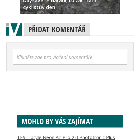
Daysaver – nářadí, co zachrání
cyklistův den
PŘIDAT KOMENTÁŘ
Klikněte zde pro vložení komentáře
MOHLO BY VÁS ZAJÍMAT
TEST: brýle Neon Air Pro 2.0 Phototronic Plus