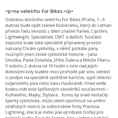
<p>na veletrhu For Bikes.</p>
Ozdobou letošního veletrhu For Bikes (Praha, 1.–3.
dubna) bude opět stánek Kolokrámu, který do Letňan
přiveze řadu skvostů z dílen značek Parlee, Cipollini,
Lightweight, Specialized, DMT a dalších. Součástí
expozice bude také speciálně připravený prostor
nazvaný Chrám cyklistiky, v němž potkáte pány
zvučných jmen české cyklistické historie – Jana
Smolíka, Pavla Doležela, Jiřího Dalera a Miloše Fišeru.
V sobotu 2. dubna od 10 hodin s nimi nad jejich
dobovými koly budete moci prohodit pár slov, odnést
si podpis na speciálně vytištěné kartičce, vypít sklenici
svijanského piva nebo kávu Haubrandt. Hned vedle
budou stát kola špičkových závodníků současnosti –
Kulhavého, Majky, Štybara… Komu by snad nestačily
šperky cyklistické, může okem spočinout na umění
sklářských mistrů ze světoznámé firmy Preciosa
Lightning, která je mimo jiné výrobcem trofejí pro