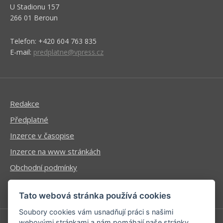
U Stadionu 157
266 01 Beroun
Telefon: +420 604 763 835
E-mail:
predplatne@vpress.cz
Redakce
Předplatné
Inzerce v časopise
Inzerce na www stránkách
Obchodní podmínky
Ochrana osobních údajů
Tato webová stránka používá cookies
Soubory cookies vám usnadňují práci s našimi
webovými stránkami a nám pomáhají naše stránky