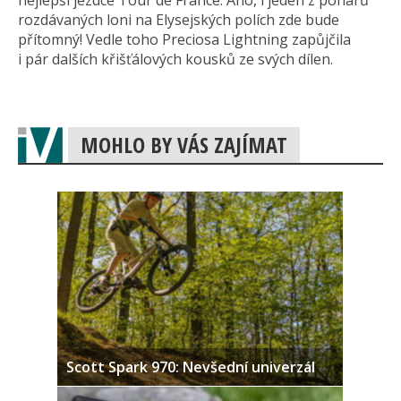
nejlepší jezdce Tour de France. Ano, i jeden z pohárů
rozdávaných loni na Elysejských polích zde bude
přítomný! Vedle toho Preciosa Lightning zapůjčila
i pár dalších křišťálových kousků ze svých dílen.
MOHLO BY VÁS ZAJÍMAT
Scott Spark 970: Nevšední univerzál