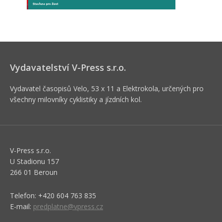
Vydavatelství V-Press s.r.o.
Vydavatel časopisů Velo, 53 x 11 a Elektrokola, určených pro
všechny milovníky cyklistiky a jízdních kol.
V-Press s.r.o.
U Stadionu 157
266 01 Beroun
Telefon: +420 604 763 835
E-mail:
predplatne@vpress.cz