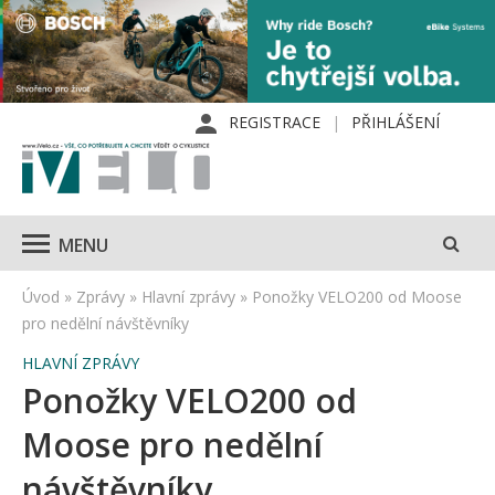
REGISTRACE
PŘIHLÁŠENÍ
MENU
Úvod
»
Zprávy
»
Hlavní zprávy
»
Ponožky VELO200 od Moose
pro nedělní návštěvníky
HLAVNÍ ZPRÁVY
Ponožky VELO200 od
Moose pro nedělní
návštěvníky