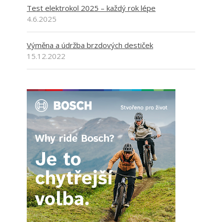
Test elektrokol 2025 – každý rok lépe
4.6.2025
Výměna a údržba brzdových destiček
15.12.2022