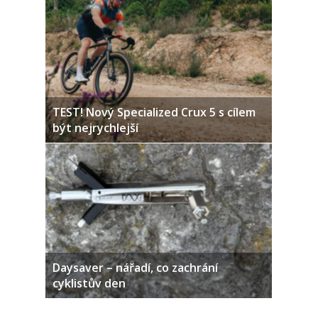
TEST! Nový Specialized Crux 5 s cílem
být nejrychlejší
Daysaver – nářadí, co zachrání
cyklistův den