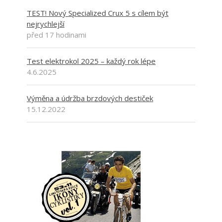
TEST! Nový Specialized Crux 5 s cílem být
nejrychlejší
před 17 hodinami
Test elektrokol 2025 – každý rok lépe
4.6.2025
Výměna a údržba brzdových destiček
15.12.2022