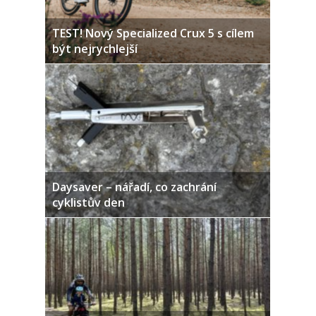
TEST! Nový Specialized Crux 5 s cílem
být nejrychlejší
Daysaver – nářadí, co zachrání
cyklistův den