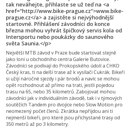
tak neváhejte, přihlaste se už teď na <a
href="http://www.bike-prague.cz">www.bike-
prague.cz</a> a zajistěte si nejvýhodnější
startovné. Přihlášení závodníci do konce
března mohou vyhrát špičkový servis kola od
Intersportu nebo poukázky do saunového
světa Saunia.</p>
Největší MTB závod v Praze bude startovat stejně
jako loni u obchodního centra Galerie Butovice.
Závodníci se podívají do Prokopského údolí a CHKO
Český kras, ti na delší trase až k vysílači Cukrák. Bikeři
si užijí náročné sjezdy i pár brodů a navíc se mohou
opět rozhodnout až přímo na trati, jestli pojedou
trasu na 65, nebo 35 kilometrů. Zabojovat mohou
závodníci jak v individuálním závodě, tak i v týmových
soutěžích Tandem pro dvojice nebo Slow Motion pro
neomezený počet členů. Zkrátka nepřijdou ani ti
nejmenší bikeři, pro které jsou přichystané trasy od
350 metrů až po 3 kilometry.