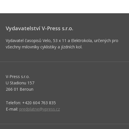
Vydavatelství V-Press s.r.o.
Vydavatel časopisů Velo, 53 x 11 a Elektrokola, určených pro
všechny milovníky cyklistiky a jízdních kol.
V-Press s.r.o.
U Stadionu 157
266 01 Beroun
Telefon: +420 604 763 835
E-mail:
predplatne@vpress.cz