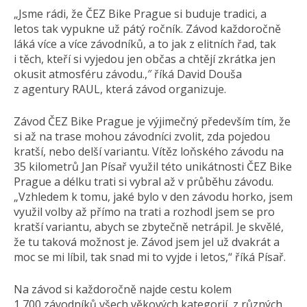
„Jsme rádi, že ČEZ Bike Prague si buduje tradici, a
letos tak vypukne už pátý ročník. Závod každoročně
láká více a více závodníků, a to jak z elitních řad, tak
i těch, kteří si vyjedou jen občas a chtějí zkrátka jen
okusit atmosféru závodu.,″ říká David Douša
z agentury RAUL, která závod organizuje.
Závod ČEZ Bike Prague je výjimečný především tím, že
si až na trase mohou závodníci zvolit, zda pojedou
kratší, nebo delší variantu. Vítěz loňského závodu na
35 kilometrů Jan Písař využil této unikátnosti ČEZ Bike
Prague a délku trati si vybral až v průběhu závodu.
„Vzhledem k tomu, jaké bylo v den závodu horko, jsem
využil volby až přímo na trati a rozhodl jsem se pro
kratší variantu, abych se zbytečně netrápil. Je skvělé,
že tu taková možnost je. Závod jsem jel už dvakrát a
moc se mi líbil, tak snad mi to vyjde i letos,“ říká Písař.
Na závod si každoročně najde cestu kolem
1 700 závodníků všech věkových kategorií, z různých