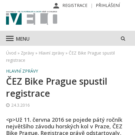
REGISTRACE
PŘIHLÁŠENÍ
MENU
Úvod
»
Zprávy
»
Hlavní zprávy
»
ČEZ Bike Prague spustil
registrace
HLAVNÍ ZPRÁVY
ČEZ Bike Prague spustil
registrace
24.3.2016
<p>Už 11. června 2016 se pojede pátý ročník
největšího závodu horských kol v Praze, ČEZ
Bike Prague. Registrace právě odstartovaly,