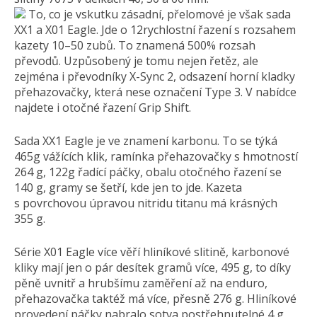
To, co je vskutku zásadní, přelomové je však sada
XX1 a X01 Eagle. Jde o 12rychlostní řazení s rozsahem
kazety 10–50 zubů. To znamená 500% rozsah
převodů. Uzpůsobený je tomu nejen řetěz, ale
zejména i převodníky X-Sync 2, odsazení horní kladky
přehazovačky, která nese označení Type 3. V nabídce
najdete i otočné řazení Grip Shift.
Sada XX1 Eagle je ve znamení karbonu. To se týká
465g vážících klik, ramínka přehazovačky s hmotností
264 g, 122g řadící páčky, obalu otočného řazení se
140 g, gramy se šetří, kde jen to jde. Kazeta
s povrchovou úpravou nitridu titanu má krásných
355 g.
Série X01 Eagle více věří hliníkové slitině, karbonové
kliky mají jen o pár desítek gramů více, 495 g, to díky
pěně uvnitř a hrubšímu zaměření až na enduro,
přehazovačka taktéž má více, přesně 276 g. Hliníkové
provedení páčky nabralo sotva postřehnutelné 4 g,