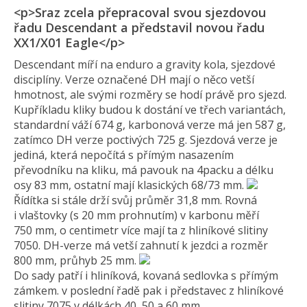
<p>Sraz zcela přepracoval svou sjezdovou
řadu Descendant a představil novou řadu
XX1/X01 Eagle</p>
Descendant míří na enduro a gravity kola, sjezdové
disciplíny. Verze označené DH mají o něco vetší
hmotnost, ale svými rozměry se hodí právě pro sjezd.
Kupříkladu kliky budou k dostání ve třech variantách,
standardní váží 674 g, karbonová verze má jen 587 g,
zatímco DH verze poctivých 725 g. Sjezdová verze je
jediná, která nepočítá s přímým nasazením
převodníku na kliku, má pavouk na 4packu a délku
osy 83 mm, ostatní mají klasických 68/73 mm.
Řídítka si stále drží svůj průměr 31,8 mm. Rovná
i vlaštovky (s 20 mm prohnutím) v karbonu měří
750 mm, o centimetr více mají ta z hliníkové slitiny
7050. DH-verze má vetší zahnutí k jezdci a rozměr
800 mm, průhyb 25 mm.
Do sady patří i hliníková, kovaná sedlovka s přímým
zámkem. v poslední řadě pak i představec z hliníkové
slitiny 7075 v délkách 40, 50 a 60 mm.