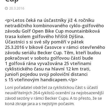
20.3.2016
<p>Letos čeká na úsčastníky již 4. ročníku
netradičního kombinovaného cyklo-golfového
závodu Golf Open Bike Cup mountainbiková
trasa kolem golfového hřiště Dýšina.
Účastníci s si své síly poměří v pátek
25.3.2016 v bikové časovce v rámci otevřeného
závodu seriálu Becker Cup. Těm, kteří budou
pokračovat v sobotu golfovou částí bude
1 golfová rána vyvažována 25 vteřinami
cyklistického času na hlavní 12 km trati,
junioři pojedou svoji poloviční distanci
s 15 vteřinovým handicapem.</p>
Loni pořadatel obdržel za cyklistickou část s účastí
neuvěřitelných 264 cyklistů ocenění za nejobsazenější
závod sezóny v rámci Becker Cupu. A to přesto, že se
koná zkraje jara a s nejistým počasím.