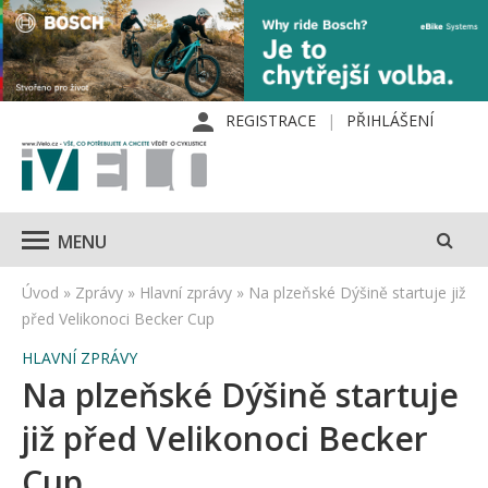
REGISTRACE
PŘIHLÁŠENÍ
MENU
Úvod
»
Zprávy
»
Hlavní zprávy
»
Na plzeňské Dýšině startuje již
před Velikonoci Becker Cup
HLAVNÍ ZPRÁVY
Na plzeňské Dýšině startuje
již před Velikonoci Becker
Cup