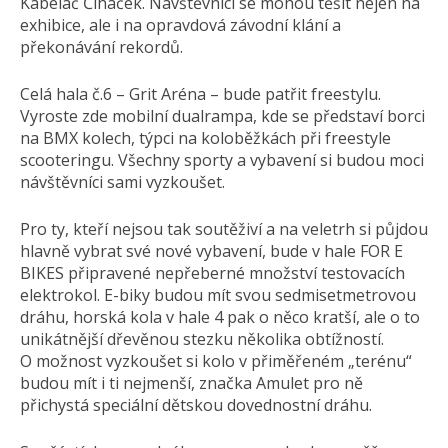
Kabeláč Čiháček. Návštěvníci se mohou těšit nejen na
exhibice, ale i na opravdová závodní klání a
překonávání rekordů.
Celá hala č.6 – Grit Aréna – bude patřit freestylu.
Vyroste zde mobilní dualrampa, kde se představí borci
na BMX kolech, týpci na koloběžkách při freestyle
scooteringu. Všechny sporty a vybavení si budou moci
návštěvníci sami vyzkoušet.
Pro ty, kteří nejsou tak soutěživí a na veletrh si půjdou
hlavně vybrat své nové vybavení, bude v hale FOR E
BIKES připravené nepřeberné množství testovacích
elektrokol. E-biky budou mít svou sedmisetmetrovou
dráhu, horská kola v hale 4 pak o něco kratší, ale o to
unikátnější dřevěnou stezku několika obtížností.
O možnost vyzkoušet si kolo v přiměřeném „terénu“
budou mít i ti nejmenší, značka Amulet pro ně
přichystá speciální dětskou dovednostní dráhu.