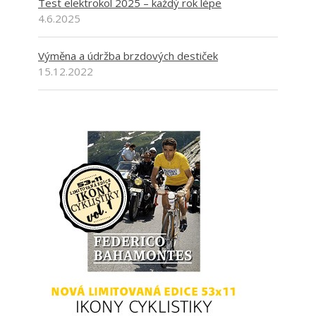
Test elektrokol 2025 – každý rok lépe
4.6.2025
Výměna a údržba brzdových destiček
15.12.2022