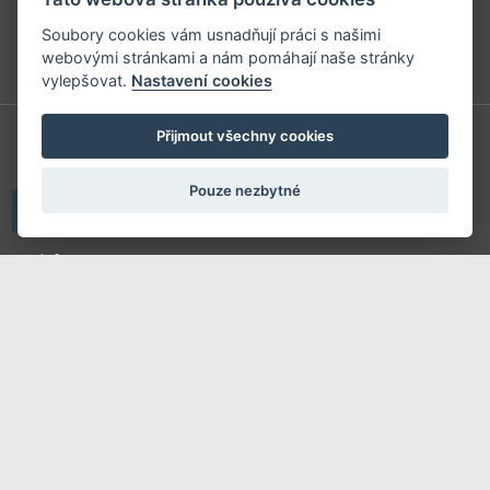
Vydavatel časopisů Velo, 53 x 11 a Elektrokola, určených pro
Soubory cookies vám usnadňují práci s našimi
všechny milovníky cyklistiky a jízdních kol.
webovými stránkami a nám pomáhají naše stránky
vylepšovat.
Nastavení cookies
Přijmout všechny cookies
V-Press s.r.o.
U Stadionu 157
Pouze nezbytné
266 01 Beroun
Telefon: +420 604 763 835
E-mail:
predplatne@vpress.cz
Redakce
Předplatné
Inzerce v časopise