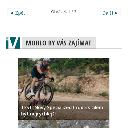
Obrázek 1 / 2
◄ Zpět
Další ►
MOHLO BY VÁS ZAJÍMAT
TEST! Nový Specialized Crux 5 s cílem
být nejrychlejší