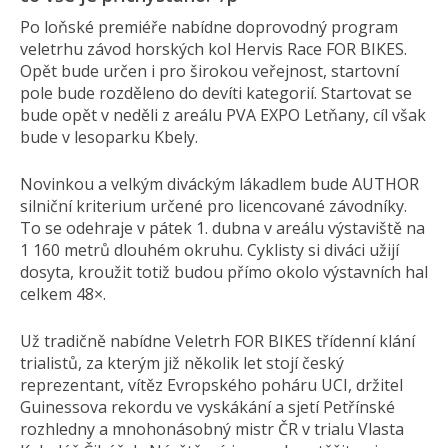
Po loňské premiéře nabídne doprovodný program
veletrhu závod horských kol Hervis Race FOR BIKES.
Opět bude určen i pro širokou veřejnost, startovní
pole bude rozděleno do devíti kategorií. Startovat se
bude opět v neděli z areálu PVA EXPO Letňany, cíl však
bude v lesoparku Kbely.
Novinkou a velkým diváckým lákadlem bude AUTHOR
silniční kriterium určené pro licencované závodníky.
To se odehraje v pátek 1. dubna v areálu výstaviště na
1 160 metrů dlouhém okruhu. Cyklisty si diváci užijí
dosyta, kroužit totiž budou přímo okolo výstavních hal
celkem 48×.
Už tradičně nabídne Veletrh FOR BIKES třídenní klání
trialistů, za kterým již několik let stojí český
reprezentant, vítěz Evropského poháru UCI, držitel
Guinessova rekordu ve vyskákání a sjetí Petřínské
rozhledny a mnohonásobný mistr ČR v trialu Vlasta