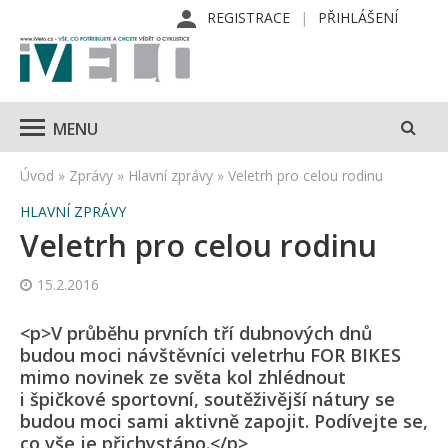
REGISTRACE
PŘIHLÁŠENÍ
MENU
Úvod
»
Zprávy
»
Hlavní zprávy
»
Veletrh pro celou rodinu
HLAVNÍ ZPRÁVY
Veletrh pro celou rodinu
15.2.2016
<p>V průběhu prvních tří dubnových dnů
budou moci návštěvníci veletrhu FOR BIKES
mimo novinek ze světa kol zhlédnout
i špičkové sportovní, soutěživější nátury se
budou moci sami aktivně zapojit. Podívejte se,
co vše je přichystáno.</p>