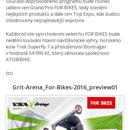
Součástí doprovodného programu bude rovněž
udílení cen Grand Prix FOR BIKES, tedy ocenění
nejlepších produktů a dále cen Top Expo, kde budou
ohodnoceny nejzajímavější expozice.
Každoročním vyvrcholením veletrhu FOR BIKES bude
nedělní losování hlavní návštěvnické výhry: horského
kola Trek Superfly 7 a příslušenství Bontrager
v hodnotě 54 990 Kč, který věnovala společnost
ATOMBIKE.
(tz)
Grit-Arena_For-Bikes-2016_preview01