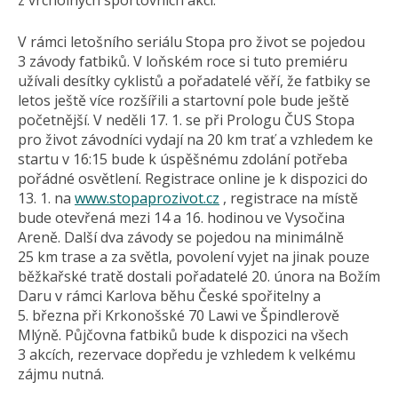
z vrcholných sportovních akcí.
V rámci letošního seriálu Stopa pro život se pojedou
3 závody fatbiků. V loňském roce si tuto premiéru
užívali desítky cyklistů a pořadatelé věří, že fatbiky se
letos ještě více rozšířili a startovní pole bude ještě
početnější. V neděli 17. 1. se při Prologu ČUS Stopa
pro život závodníci vydají na 20 km trať a vzhledem ke
startu v 16:15 bude k úspěšnému zdolání potřeba
pořádné osvětlení. Registrace online je k dispozici do
13. 1. na
www.stopaprozivot.cz
, registrace na místě
bude otevřená mezi 14 a 16. hodinou ve Vysočina
Areně. Další dva závody se pojedou na minimálně
25 km trase a za světla, povolení vyjet na jinak pouze
běžkařské tratě dostali pořadatelé 20. února na Božím
Daru v rámci Karlova běhu České spořitelny a
5. března při Krkonošské 70 Lawi ve Špindlerově
Mlýně. Půjčovna fatbiků bude k dispozici na všech
3 akcích, rezervace dopředu je vzhledem k velkému
zájmu nutná.