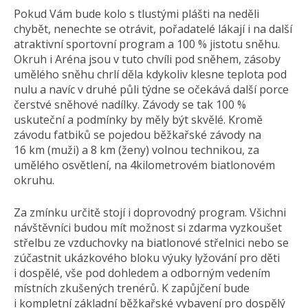
Pokud Vám bude kolo s tlustými plášti na neděli
chybět, nenechte se otrávit, pořadatelé lákají i na další
atraktivní sportovní program a 100 % jistotu sněhu.
Okruh i Aréna jsou v tuto chvíli pod sněhem, zásoby
umělého sněhu chrlí děla kdykoliv klesne teplota pod
nulu a navíc v druhé půli týdne se očekává další porce
čerstvé sněhové nadílky. Závody se tak 100 %
uskuteční a podmínky by měly být skvělé. Kromě
závodu fatbiků se pojedou běžkařské závody na
16 km (muži) a 8 km (ženy) volnou technikou, za
umělého osvětlení, na 4kilometrovém biatlonovém
okruhu.
Za zmínku určitě stojí i doprovodný program. Všichni
návštěvníci budou mít možnost si zdarma vyzkoušet
střelbu ze vzduchovky na biatlonové střelnici nebo se
zúčastnit ukázkového bloku výuky lyžování pro děti
i dospělé, vše pod dohledem a odborným vedením
místních zkušených trenérů. K zapůjčení bude
i kompletní základní běžkařské vybavení pro dospělý