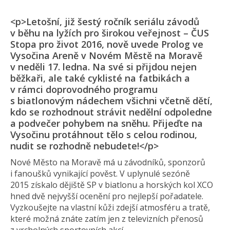
<p>Letošní, již šestý ročník seriálu závodů
v běhu na lyžích pro širokou veřejnost – ČUS
Stopa pro život 2016, nově uvede Prolog ve
Vysočina Areně v Novém Městě na Moravě
v neděli 17. ledna. Na své si přijdou nejen
běžkaři, ale také cyklisté na fatbikách a
v rámci doprovodného programu
s biatlonovým nádechem všichni včetně dětí,
kdo se rozhodnout strávit nedělní odpoledne
a podvečer pohybem na sněhu. Přijeďte na
Vysočinu protáhnout tělo s celou rodinou,
nudit se rozhodně nebudete!</p>
Nové Město na Moravě má u závodníků, sponzorů
i fanoušků vynikající pověst. V uplynulé sezóně
2015 získalo dějiště SP v biatlonu a horských kol XCO
hned dvě nejvyšší ocenění pro nejlepší pořadatele.
Vyzkoušejte na vlastní kůži zdejší atmosféru a tratě,
které možná znáte zatím jen z televizních přenosů