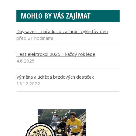
MOHLO BY VÁS ZAJÍMAT
Daysaver – nářadí, co zachrání cyklistův den
před 21 hodinami
Test elektrokol 2025 – každý rok lépe
4.6.2025
Výměna a údržba brzdových destiček
15.12.2022