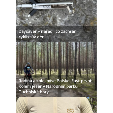
Daysaver – nářadí, co zachrání
cyklistův den
Rodina a kolo, mise Polsko, část první:
Kolem jezer v Národním parku
Tucholské bory