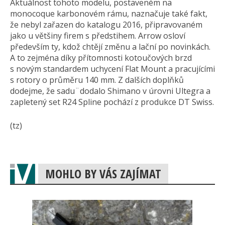
Aktuálnost tohoto modelu, postaveném na
monocoque karbonovém rámu, naznačuje také fakt,
že nebyl zařazen do katalogu 2016, připravovaném
jako u většiny firem s předstihem. Arrow osloví
především ty, kdož chtějí změnu a lační po novinkách.
A to zejména díky přítomnosti kotoučových brzd
s novým standardem uchycení Flat Mount a pracujícími
s rotory o průměru 140 mm. Z dalších doplňků
dodejme, že sadu¨dodalo Shimano v úrovni Ultegra a
zapletený set R24 Spline pochází z produkce DT Swiss.
(tz)
MOHLO BY VÁS ZAJÍMAT