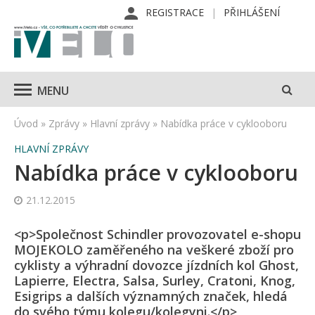
REGISTRACE
PŘIHLÁŠENÍ
MENU
Úvod
»
Zprávy
»
Hlavní zprávy
»
Nabídka práce v cyklooboru
HLAVNÍ ZPRÁVY
Nabídka práce v cyklooboru
21.12.2015
<p>Společnost Schindler provozovatel e-shopu
MOJEKOLO zaměřeného na veškeré zboží pro
cyklisty a výhradní dovozce jízdních kol Ghost,
Lapierre, Electra, Salsa, Surley, Cratoni, Knog,
Esigrips a dalších významných značek, hledá
do svého týmu kolegu/kolegyni.</p>