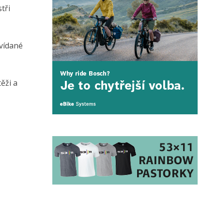
tři
vídané
ěži a