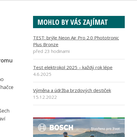
MOHLO BY VÁS ZAJÍMAT
TEST: brýle Neon Air Pro 2.0 Phototronic
Plus Bronze
před 23 hodinami
dromu
Test elektrokol 2025 – každý rok lépe
4.6.2025
ho
tíhačce
Výměna a údržba brzdových destiček
15.12.2022
šech
aví