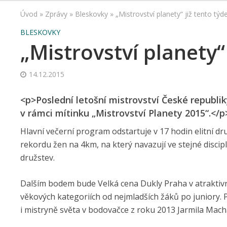
Úvod
»
Zprávy
»
Bleskovky
»
„Mistrovství planety“ již tento týd
BLESKOVKY
„Mistrovství planety“
14.12.2015
<p>Poslední letošní mistrovství České republ
v rámci mítinku „Mistrovství Planety 2015“.</p
Hlavní večerní program odstartuje v 17 hodin elitní 
rekordu žen na 4km, na který navazují ve stejné disciplí
družstev.
Dalším bodem bude Velká cena Dukly Praha v atraktiv
věkových kategoriích od nejmladších žáků po juniory. 
i mistryně světa v bodovačce z roku 2013 Jarmila Mach