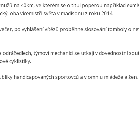
užů na 40km, ve kterém se o titul poperou například exmis
ecký, oba vicemistři světa v madisonu z roku 2014.
večer, po vyhlášení vítězů proběhne slosování tomboly o ne
odrážedlech, týmoví mechanici se utkají v dovednostní sout
vé cyklistiky.
publiky handicapovaných sportovců a v omniu mládeže a žen.