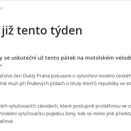
en
 již tento týden
iky se uskuteční už tento pátek na motolském velo
>
družstvo žen Dukly Praha pokusem o vytvoření nového české
ně muži při finálových jízdách o tituly mistrů republiky ve s
ních vylučovacích závodech, které postupně proběhnou ve v
Poslední vylučovačku pojedou ženy, kde se mimo jiné předst
ačová.