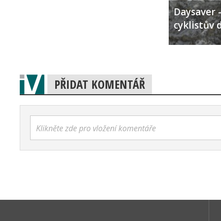
Daysaver –
cyklistův 
PŘIDAT KOMENTÁŘ
Klikněte zde pro vložení komentáře