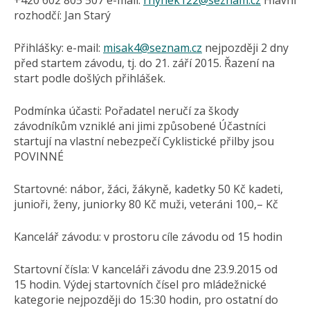
+420 602 805 507 e-mail:
rhynek122@
seznam.cz
Hlavní
rozhodčí: Jan Starý
Přihlášky: e-mail:
misak4@
seznam.cz
nejpozději 2 dny
před startem závodu, tj. do 21. září 2015. Řazení na
start podle došlých přihlášek.
Podmínka účasti: Pořadatel neručí za škody
závodníkům vzniklé ani jimi způsobené Účastníci
startují na vlastní nebezpečí Cyklistické přilby jsou
POVINNÉ
Startovné: nábor, žáci, žákyně, kadetky 50 Kč kadeti,
junioři, ženy, juniorky 80 Kč muži, veteráni 100,– Kč
Kancelář závodu: v prostoru cíle závodu od 15 hodin
Startovní čísla: V kanceláři závodu dne 23.9.2015 od
15 hodin. Výdej startovních čísel pro mládežnické
kategorie nejpozději do 15:30 hodin, pro ostatní do