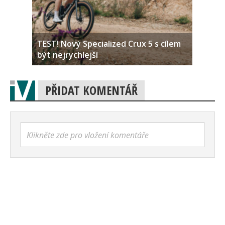
TEST! Nový Specialized Crux 5 s cílem
být nejrychlejší
PŘIDAT KOMENTÁŘ
Klikněte zde pro vložení komentáře