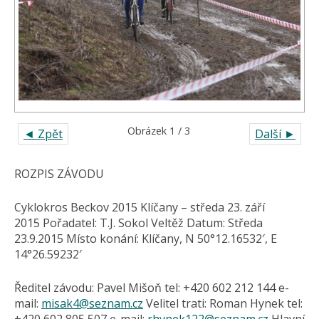
Obrázek 1 / 3
◄ Zpět
Další ►
ROZPIS ZÁVODU
Cyklokros Beckov 2015 Klíčany – středa 23. září
2015 Pořadatel: T.J. Sokol Veltěž Datum: Středa
23.9.2015 Místo konání: Klíčany, N 50°12.16532′, E
14°26.59232′
Ředitel závodu: Pavel Mišoň tel: +420 602 212 144 e-
mail:
misak4@
seznam.cz
Velitel trati: Roman Hynek tel: