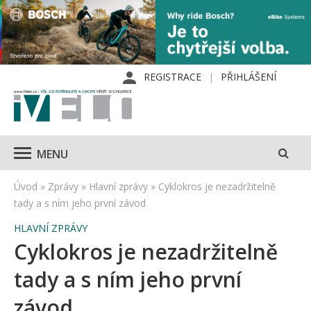
REGISTRACE
PŘIHLÁŠENÍ
MENU
Úvod
»
Zprávy
»
Hlavní zprávy
»
Cyklokros je nezadržitelně
tady a s ním jeho první závod
HLAVNÍ ZPRÁVY
Cyklokros je nezadržitelně
tady a s ním jeho první
závod