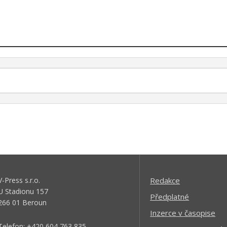
V-Press s.r.o.
Redakce
U Stadionu 157
Předplatné
266 01 Beroun
Inzerce v časopise
Telefon: +420 604 763 835