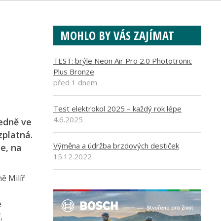
MOHLO BY VÁS ZAJÍMAT
TEST: brýle Neon Air Pro 2.0 Phototronic
Plus Bronze
před 1 dnem
Test elektrokol 2025 – každý rok lépe
4.6.2025
ledně ve
zplatná.
Výměna a údržba brzdových destiček
e, na
15.12.2022
ě Milíř
e
,