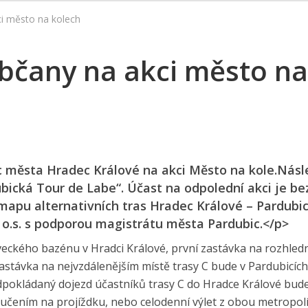
ci město na kolech
bčany na akci město na
lic města Hradec Králové na akci Město na kole.Nás
ická Tour de Labe“. Účast na odpolední akci je be
mapu alternativních tras Hradec Králové – Pardubic
 o.s. s podporou magistrátu města Pardubic.</p>
eckého bazénu v Hradci Králové, první zastávka na rozhledn
astávka na nejvzdálenějším místě trasy C bude v Pardubicích
edpo­kládaný dojezd účastníků trasy C do Hradce Králové bud
učením na projíždku, nebo celodenní výlet z obou metropolí