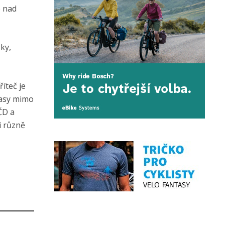
é nad
ky,
íteč je
rasy mimo
ČD a
i různě