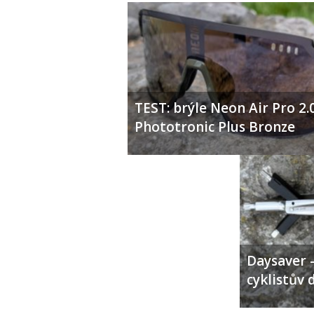
TEST: brýle Neon Air Pro 2.
Phototronic Plus Bronze
Daysaver –
cyklistův 