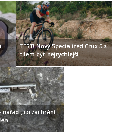
TEST! Nový Specialized Crux 5 s
0
cílem být nejrychlejší
 nářadí, co zachrání
den