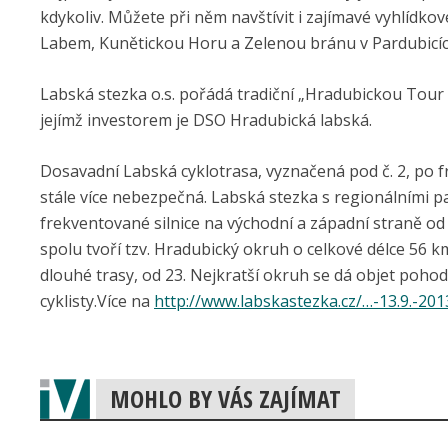
kdykoliv. Můžete při něm navštívit i zajímavé vyhlídkov
Labem, Kunětickou Horu a Zelenou bránu v Pardubicíc
Labská stezka o.s. pořádá tradiční „Hradubickou Tour
jejímž investorem je DSO Hradubická labská.
Dosavadní Labská cyklotrasa, vyznačená pod č. 2, po f
stále více nebezpečná. Labská stezka s regionálními pa
frekventované silnice na východní a západní straně od
spolu tvoří tzv. Hradubický okruh o celkové délce 56 
dlouhé trasy, od 23. Nejkratší okruh se dá objet pohod
cyklisty.Více na
http://www.labskastezka.cz/…-13.9.-201
MOHLO BY VÁS ZAJÍMAT