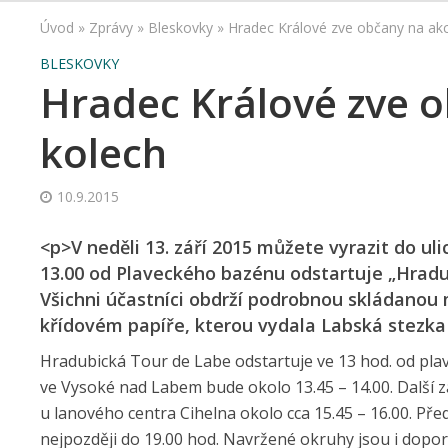
Úvod
»
Zprávy
»
Bleskovky
»
Hradec Králové zve občany na ak
BLESKOVKY
Hradec Králové zve o
kolech
10.9.2015
<p>V neděli 13. září 2015 můžete vyrazit do u
13.00 od Plaveckého bazénu odstartuje „Hradub
Všichni účastníci obdrží podrobnou skládanou 
křídovém papíře, kterou vydala Labská stezka
Hradubická Tour de Labe odstartuje ve 13 hod. od plav
ve Vysoké nad Labem bude okolo 13.45 – 14.00. Další z
u lanového centra Cihelna okolo cca 15.45 – 16.00. Př
nejpozději do 19.00 hod. Navržené okruhy jsou i dopor