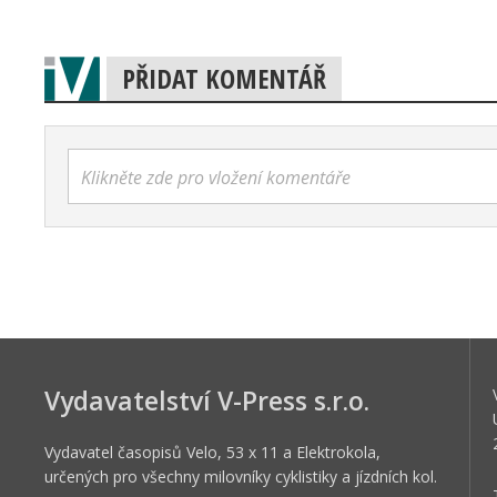
PŘIDAT KOMENTÁŘ
Klikněte zde pro vložení komentáře
Vydavatelství V-Press s.r.o.
Vydavatel časopisů Velo, 53 x 11 a Elektrokola,
určených pro všechny milovníky cyklistiky a jízdních kol.