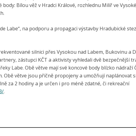
é body: Bílou věž v Hradci Králové, rozhlednu Milíř ve Vysok
h.
 de Labe“, na podporu a propagaci výstavby Hradubické stez
rekventované silnici přes Vysokou nad Labem, Bukovinu a Dř
rtnery, zástupci KČT a aktivisty vyhledali dvě bezpečnější t
 řeky Labe. Obě větve mají své koncové body blízko nádraží 
km. Obě větve jsou příčně propojeny a umožňují naplánovat s
lně za 2 hodiny a je určen i pro méně zdatné, či rekreační
3/
.