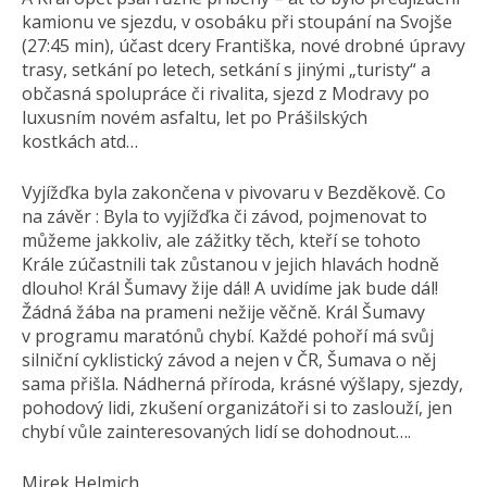
kamionu ve sjezdu, v osobáku při stoupání na Svojše
(27:45 min), účast dcery Františka, nové drobné úpravy
trasy, setkání po letech, setkání s jinými „turisty“ a
občasná spolupráce či rivalita, sjezd z Modravy po
luxusním novém asfaltu, let po Prášilských
kostkách atd…
Vyjížďka byla zakončena v pivovaru v Bezděkově. Co
na závěr : Byla to vyjížďka či závod, pojmenovat to
můžeme jakkoliv, ale zážitky těch, kteří se tohoto
Krále zúčastnili tak zůstanou v jejich hlavách hodně
dlouho! Král Šumavy žije dál! A uvidíme jak bude dál!
Žádná žába na prameni nežije věčně. Král Šumavy
v programu maratónů chybí. Každé pohoří má svůj
silniční cyklistický závod a nejen v ČR, Šumava o něj
sama přišla. Nádherná příroda, krásné výšlapy, sjezdy,
pohodový lidi, zkušení organizátoři si to zaslouží, jen
chybí vůle zainteresovaných lidí se dohodnout….
Mirek Helmich