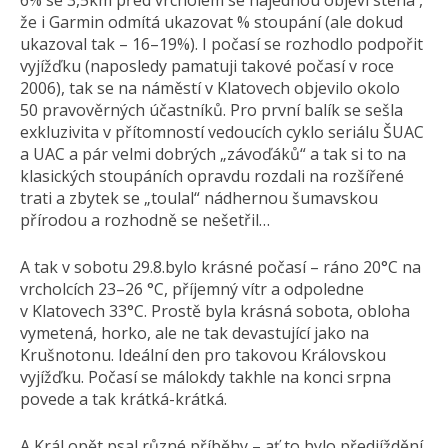
6% se 3,5km před vrcholem se najednou objeví stěna ,
že i Garmin odmítá ukazovat % stoupání (ale dokud
ukazoval tak – 16–19%). I počasí se rozhodlo podpořit
vyjížďku (naposledy pamatuji takové počasí v roce
2006), tak se na náměstí v Klatovech objevilo okolo
50 pravověrných účastníků. Pro první balík se sešla
exkluzivita v přítomností vedoucích cyklo seriálu ŠUAC
a UAC a pár velmi dobrých „závoďáků“ a tak si to na
klasických stoupáních opravdu rozdali na rozšířené
trati a zbytek se „toulal“ nádhernou šumavskou
přírodou a rozhodně se nešetřil…
A tak v sobotu 29.8.bylo krásné počasí – ráno 20°C na
vrcholcích 23–26 °C, příjemný vítr a odpoledne
v Klatovech 33°C. Prostě byla krásná sobota, obloha
vymetená, horko, ale ne tak devastující jako na
Krušnotonu. Ideální den pro takovou Královskou
vyjížďku. Počasí se málokdy takhle na konci srpna
povede a tak krátká-krátká.
A Král opět psal různé příběhy – ať to bylo předjíždění