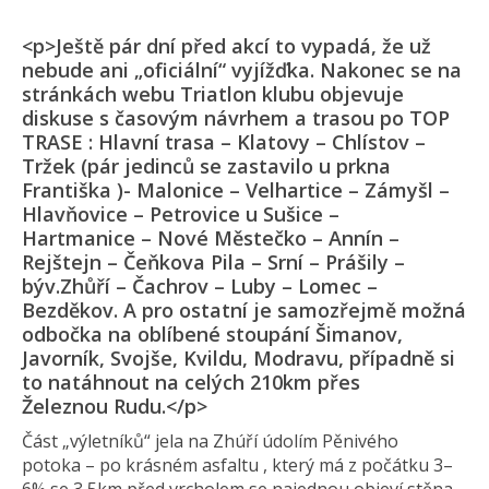
<p>Ještě pár dní před akcí to vypadá, že už
nebude ani „oficiální“ vyjížďka. Nakonec se na
stránkách webu Triatlon klubu objevuje
diskuse s časovým návrhem a trasou po TOP
TRASE : Hlavní trasa – Klatovy – Chlístov –
Tržek (pár jedinců se zastavilo u prkna
Františka )- Malonice – Velhartice – Zámyšl –
Hlavňovice – Petrovice u Sušice –
Hartmanice – Nové Městečko – Annín –
Rejštejn – Čeňkova Pila – Srní – Prášily –
býv.Zhůří – Čachrov – Luby – Lomec –
Bezděkov. A pro ostatní je samozřejmě možná
odbočka na oblíbené stoupání Šimanov,
Javorník, Svojše, Kvildu, Modravu, případně si
to natáhnout na celých 210km přes
Železnou Rudu.</p>
Část „výletníků“ jela na Zhúří údolím Pěnivého
potoka – po krásném asfaltu , který má z počátku 3–