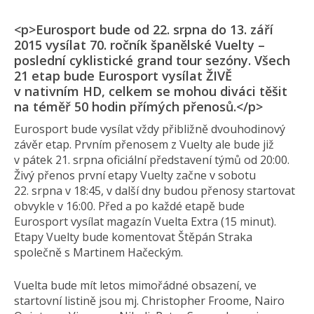
<p>Eurosport bude od 22. srpna do 13. září
2015 vysílat 70. ročník španělské Vuelty –
poslední cyklistické grand tour sezóny. Všech
21 etap bude Eurosport vysílat ŽIVĚ
v nativním HD, celkem se mohou diváci těšit
na téměř 50 hodin přímých přenosů.</p>
Eurosport bude vysílat vždy přibližně dvouhodinový
závěr etap. Prvním přenosem z Vuelty ale bude již
v pátek 21. srpna oficiální představení týmů od 20:00.
Živý přenos první etapy Vuelty začne v sobotu
22. srpna v 18:45, v další dny budou přenosy startovat
obvykle v 16:00. Před a po každé etapě bude
Eurosport vysílat magazín Vuelta Extra (15 minut).
Etapy Vuelty bude komentovat Štěpán Straka
společně s Martinem Hačeckým.
Vuelta bude mít letos mimořádné obsazení, ve
startovní listině jsou mj. Christopher Froome, Nairo