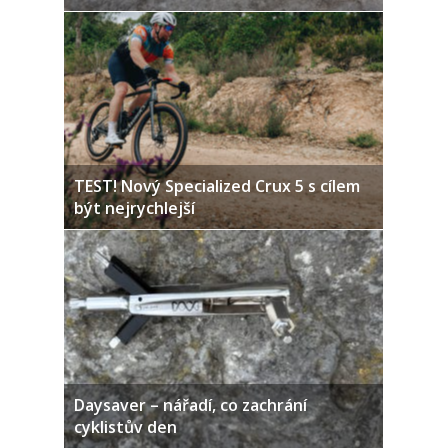
TEST! Nový Specialized Crux 5 s cílem
být nejrychlejší
Daysaver – nářadí, co zachrání
cyklistův den