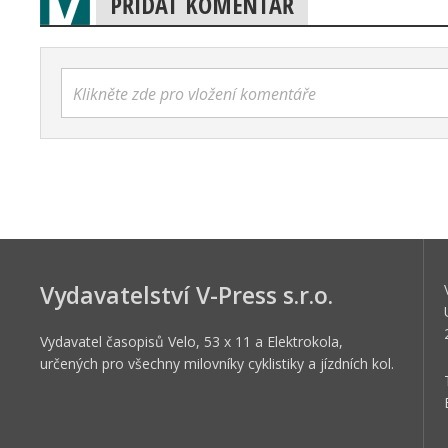
PŘIDAT KOMENTÁŘ
Klikněte zde pro vložení komentáře
Vydavatelství V-Press s.r.o.
Vydavatel časopisů Velo, 53 x 11 a Elektrokola,
určených pro všechny milovníky cyklistiky a jízdních kol.