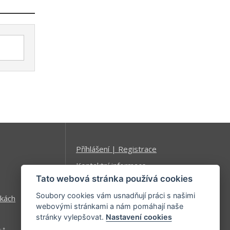
Příhlášení | Registrace
Kontaktní informace
Tato webová stránka používá cookies
Mapa stránek
Soubory cookies vám usnadňují práci s našimi
kách
webovými stránkami a nám pomáhají naše
stránky vylepšovat.
Nastavení cookies