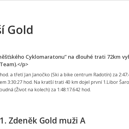
í Gold
áměšťského Cyklomaratonu“ na dlouhé trati 72km vy
 Team).</p>
hod. a třetí Jan Janočko (Ski a bike centrum Radotín) za 2:47:
m 3:30:27 hod. Na kratší trati 40 km dojel první 1.Libor Šar
Boudná (Život na kolech) za 1:48:17.642 hod.
. Zdeněk Gold muži A