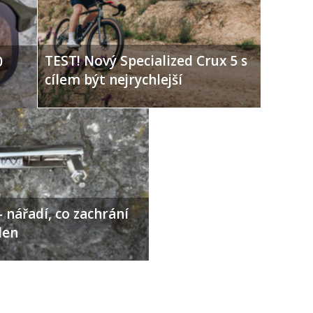
TEST! Nový Specialized Crux 5 s
0
cílem být nejrychlejší
 nářadí, co zachrání
den