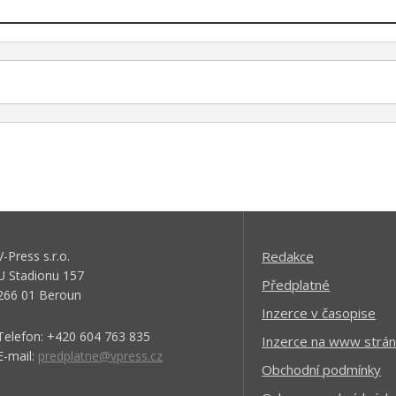
V-Press s.r.o.
Redakce
U Stadionu 157
Předplatné
266 01 Beroun
Inzerce v časopise
Telefon: +420 604 763 835
Inzerce na www strán
E-mail:
predplatne@vpress.cz
Obchodní podmínky