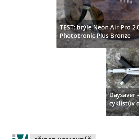
TEST: brýle Neon Air Pro 2.
Phototronic Plus Bronze
Daysaver –
cyklistův 