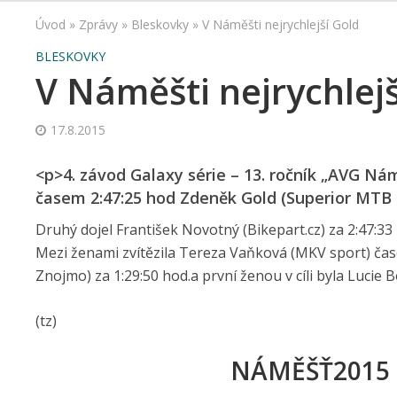
Úvod
»
Zprávy
»
Bleskovky
»
V Náměšti nejrychlejší Gold
BLESKOVKY
V Náměšti nejrychlejš
17.8.2015
<p>4. závod Galaxy série – 13. ročník „AVG N
časem 2:47:25 hod Zdeněk Gold (Superior MTB
Druhý dojel František Novotný (Bikepart.cz) za 2:47:33 
Mezi ženami zvítězila Tereza Vaňková (MKV sport) čase
Znojmo) za 1:29:50 hod.a první ženou v cíli byla Lucie 
(tz)
NÁMĚŠŤ2015 1