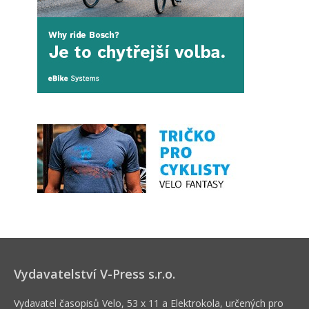
Vydavatelství V-Press s.r.o.
Vydavatel časopisů Velo, 53 x 11 a Elektrokola, určených pro