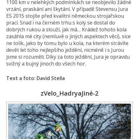
1100 km v nelehkých podmínkách se neobjevilo žádné
vrzání, praskání ani škytání. V případě Stevensu Jura
ES 2015 stojíte před kvalitní německou strojařskou
prací. Snad i na černém trhu s koly se dostal do
dobrých rukou a slouží, jak má… Krádež tohoto kola
zasáhla mé city (nemluvě o jiných aspektech věci), sice
ne tolik, jako by tomu bylo u kola, na kterém strávíte
devět let toho nejlepšího ježdění, nicméně i s Jurou
jsme si rozuměli. Díky za toto ježdění, Jura je opravdu
svižný a bujný jinoch do všech hor.
Text a foto: David Stella
zVelo_HadryaJiné-2