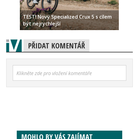
TEST! Nový Specialized Crux 5 s cílem
být nejrychlejší
PŘIDAT KOMENTÁŘ
Klikněte zde pro vložení komentáře
MOHLO BY VÁS ZAJÍMAT