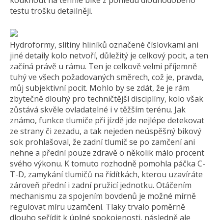
kouknout na tenhle bike z pohledu dlouhodobého
testu trošku detailněji.
Hydroformy, slitiny hliníků označené číslovkami ani
jiné detaily kolo netvoří, důležitý je celkový pocit, a ten
začíná právě u rámu. Ten je celkově velmi příjemně
tuhý ve všech požadovaných směrech, což je, pravda,
můj subjektivní pocit. Mohlo by se zdát, že je rám
zbytečně dlouhý pro techničtější disciplíny, kolo však
zůstává skvěle ovladatelné i v těžším terénu. Jak
známo, funkce tlumiče při jízdě jde nejlépe detekovat
ze strany či zezadu, a tak nejeden neúspěšný bikový
sok prohlašoval, že zadní tlumič se po zamčení ani
nehne a přední pouze zdravě o několik málo procent
svého výkonu. K tomuto rozhodně pomohla páčka C-
T-D, zamykání tlumičů na řídítkách, kterou uzavíráte
zároveň přední i zadní pružicí jednotku. Otáčením
mechanismu za spojením bovdenů je možné mírně
regulovat míru uzamčení. Tlaky trvalo poměrně
dlouho seřídit k úplné spokojenosti, následně ale