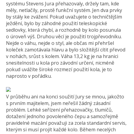
systému Stevens Jura přehazovaly, držely tam, kde
měly, netlačily, prostě funkční systém. Jen dva prvky
by stály ke zvážení. Pokud uvažujete o techničtějším
ježdění, bylo by záhodné použití teleskopické
sedlovky, která chybí, a rozhodně by kolo posunula
o úroveň výš. Druhou věcí je použití trojpřevodníku.
Nejde o váhu, nejde o styl, ale občas mi přehršel
koleček zamotávala hlavu a bylo složitější cítit převod
v nohách, srůst s kolem. Váha 13,2 kg je na hranici
snesitelnosti u kola pro závodní určení, nicméně
pokud uvážíte široké rozmezí použití kola, je to
naprosto v pořádku.
V průběhu ani na konci soužití Jury se mnou, jakožto
s prvním majitelem, jsem neřešil žádný zásadní
problém. Lehké seřízení přehazovačky, tlumičů,
dotažení jednoho povoleného čepu a samozřejmě
pravidelné mazání považuji za zcela standardní servis,
kterým si musí projít každé kolo. Během necelých