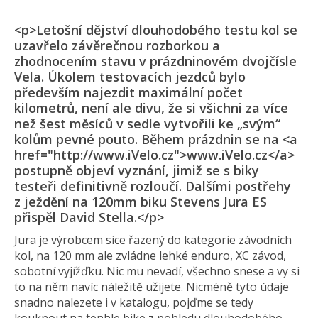
<p>Letošní dějství dlouhodobého testu kol se
uzavřelo závěrečnou rozborkou a
zhodnocením stavu v prázdninovém dvojčísle
Vela. Úkolem testovacích jezdců bylo
především najezdit maximální počet
kilometrů, není ale divu, že si všichni za více
než šest měsíců v sedle vytvořili ke „svým“
kolům pevné pouto. Během prázdnin se na <a
href="http://www.iVelo.cz">www.iVelo.cz</a>
postupně objeví vyznání, jimiž se s biky
testeři definitivně rozloučí. Dalšími postřehy
z ježdění na 120mm biku Stevens Jura ES
přispěl David Stella.</p>
Jura je výrobcem sice řazený do kategorie závodních
kol, na 120 mm ale zvládne lehké enduro, XC závod,
sobotní vyjížďku. Nic mu nevadí, všechno snese a vy si
to na něm navíc náležitě užijete. Nicméně tyto údaje
snadno nalezete i v katalogu, pojďme se tedy