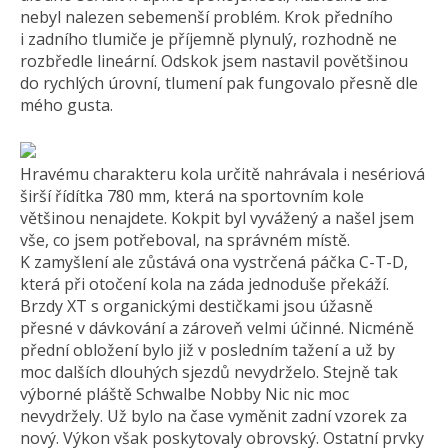
nebyl nalezen sebemenší problém. Krok předního
i zadního tlumiče je příjemně plynulý, rozhodně ne
rozbředle lineární. Odskok jsem nastavil povětšinou
do rychlých úrovní, tlumení pak fungovalo přesně dle
mého gusta.
Hravému charakteru kola určitě nahrávala i nesériová
širší řídítka 780 mm, která na sportovním kole
většinou nenajdete. Kokpit byl vyvážený a našel jsem
vše, co jsem potřeboval, na správném místě.
K zamyšlení ale zůstává ona vystrčená páčka C-T-D,
která při otočení kola na záda jednoduše překáží.
Brzdy XT s organickými destičkami jsou úžasně
přesné v dávkování a zároveň velmi účinné. Nicméně
přední obložení bylo již v posledním tažení a už by
moc dalších dlouhých sjezdů nevydrželo. Stejně tak
výborné pláště Schwalbe Nobby Nic nic moc
nevydržely. Už bylo na čase vyměnit zadní vzorek za
nový. Výkon však poskytovaly obrovský. Ostatní prvky